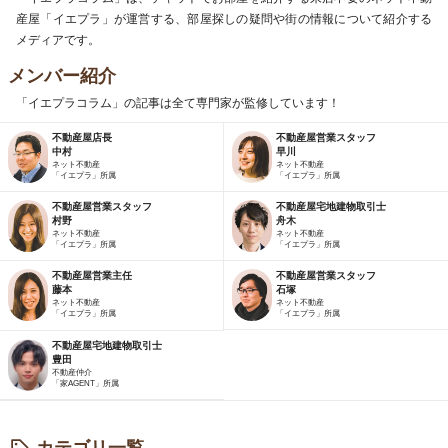
産屋「イエプラ」が運営する、部屋探しの疑問や街の情報について紹介する
メディアです。
メンバー紹介
「イエプラコラム」の記事は全て専門家が監修しています！
不動産屋店長
不動産屋営業スタッフ
中村
早川
ネット不動産
ネット不動産
「イエプラ」所属
「イエプラ」所属
不動産屋営業スタッフ
不動産屋宅地建物取引士
村野
舟木
ネット不動産
ネット不動産
「イエプラ」所属
「イエプラ」所属
不動産屋営業主任
不動産屋営業スタッフ
藤本
石塚
ネット不動産
ネット不動産
「イエプラ」所属
「イエプラ」所属
不動産屋宅地建物取引士
豊田
不動産仲介
「家AGENT」所属
カテゴリ一覧