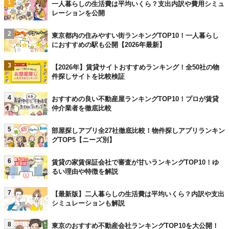
1
一人暮らしの生活費は平均いくら？支出内訳や費用シミュ
レーションを公開
2
東京都内の住みやすい街ランキングTOP10！一人暮らし
におすすめの駅も公開【2026年最新】
3
【2026年】賃貸サイトおすすめランキング！全50社の物
件探しサイトを比較検証
4
おすすめの良い不動産屋ランキングTOP10！プロが賃貸
仲介業者を徹底比較
5
部屋探しアプリ全27社徹底比較！物件探しアプリランキン
グTOP5【ニーズ別】
6
賃貸の家賃保証会社で審査が甘いランキングTOP10！ゆ
るい理由や特徴を解説
7
【最新版】二人暮らしの生活費は平均いくら？内訳や支出
シミュレーションも解説
8
東京のおすすめ不動産会社ランキングTOP10を大公開！