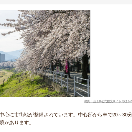
ります。
国的に有名な冬の観光スポットで、スキーやスノーボード
の人が訪れます。
様な仕事があるので、移住するときに経験を生かした仕事
イティブな町
ュメンタリー映画祭」の開催地です。2017年には映画
盟が認定されています。
界に創造性を誇るクリエイティブな町です。山形市に移住
。
1
」がオープンしました。カフェやシェアオフィス、レ
始める人の交流も活発です。