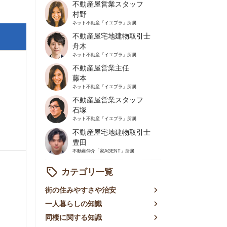
不動産屋営業主任
藤本
ネット不動産
「イエプラ」所属
不動産屋営業スタッフ
石塚
ネット不動産
「イエプラ」所属
不動産屋宅地建物取引士
豊田
不動産仲介
「家AGENT」所属
カテゴリ一覧
の住みやすさや治安
人暮らしの知識
棲に関する知識
賃やお金のこと
屋探しの知恵
件探しのマル秘情報
手不動産屋の評判
リアごとの家賃
っ越しの知識
ェアハウスの知識