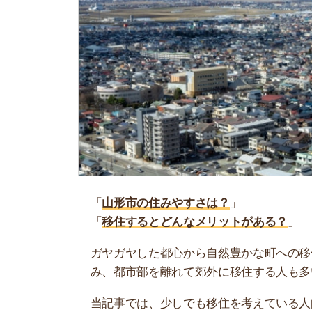
「
山形市の住みやすさは？
」
「
移住するとどんなメリットがある？
」
ガヤガヤした都心から自然豊かな町への移住は夢
み、都市部を離れて郊外に移住する人も多いです
当記事では、少しでも移住を考えている人向けに
ご紹介しています！ぜひ参考にしてください。
お部屋探しに