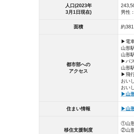
おいしい山形
▶山形への交
住まい情報
▶山形市空き
①山形県移住
移住支援制度
②山形市住宅
③オーダーメ
・蔵王ロープ
・蔵王連峰(蔵
・蔵王温泉
・山形城跡(霞
・西蔵王公園
自然・施設
・もみじ公園
・宝珠山立石寺
・面白山紅葉
・垂水遺跡
・蔵王温泉ス
・蔵王温泉な
独自ポイント
・映画の分野