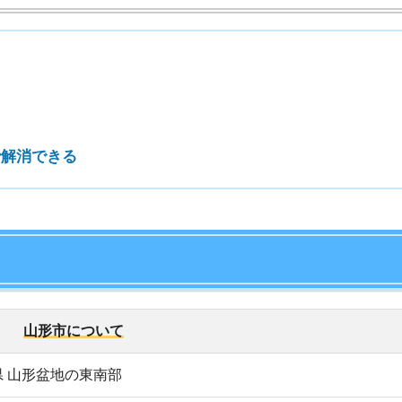
7
8
市について
9
盆地の東南部
3,585世帯)
10
8人、女性：126,499人
駅：
約1時間15分(JR仙山線快速)
駅：
約2時間30分(JR山形新幹線つばさ)
しい山形空港：
約35分
空港～東京：
約1時間5分