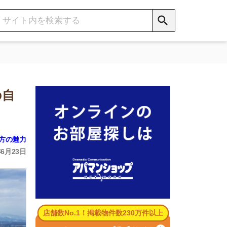
数No.1！掲載物件数230万件以上
パマンショップ公式サイト