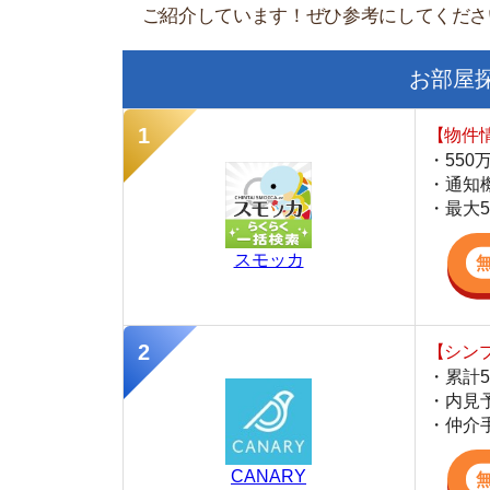
【物件情報を毎
・550万件以
・通知機能で物
・最大5万円の
スモッカ
【シンプルで使
・累計500万
・内見予約が簡
・仲介手数料を
CANARY
【最大10万円
・約400万件
・AIが学習し
・引越し見積も