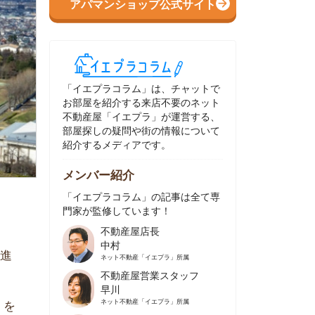
イエプラコラム」は、チャットで
部屋を紹介する来店不要のネット
動産屋「イエプラ」が運営する、
屋探しの疑問や街の情報について
介するメディアです。
ンバー紹介
イエプラコラム」の記事は全て専
家が監修しています！
不動産屋店長
中村
ネット不動産
「イエプラ」所属
不動産屋営業スタッフ
早川
ネット不動産
「イエプラ」所属
不動産屋営業スタッフ
村野
ネット不動産
「イエプラ」所属
不動産屋宅地建物取引士
舟木
ネット不動産
「イエプラ」所属