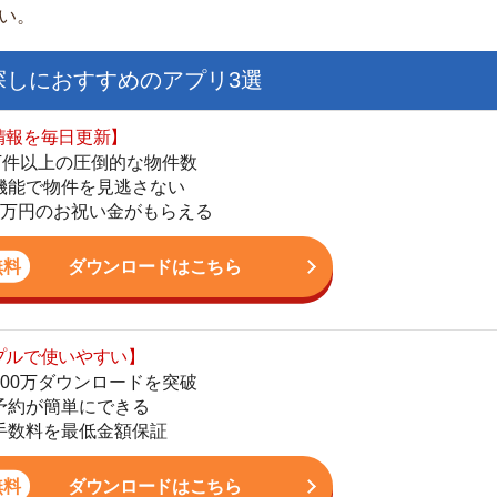
日更新】
上の圧倒的な物件数
件を見逃さない
お祝い金がもらえる
ダウンロードはこちら
いやすい】
ダウンロードを突破
単にできる
街
最低金額保証
一
同
ダウンロードはこちら
家
部
物
お祝い金もらえる】
大
の物件から探せる
てお部屋を提案
エ
りが一括にできる
引
シ