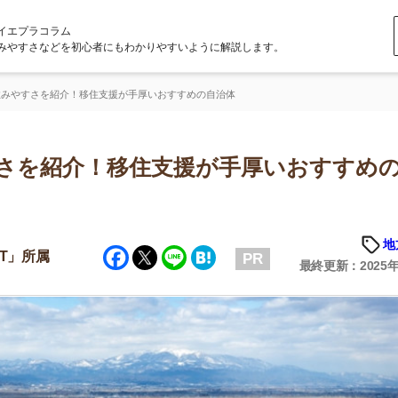
ラム
どを初心者にもわかりやすいように解説します。
紹介！移住支援が手厚いおすすめの自治体
紹介！移住支援が手厚いおすすめの自
地方の魅力
Facebook
Twitter
Line
Hatena
PR
最終更新：2025年6月23日
店舗
ア