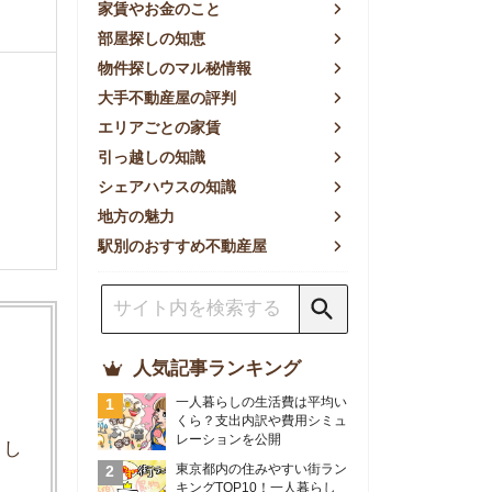
方の魅力
別のおすすめ不動産屋
人気記事ランキング
一人暮らしの生活費は平均い
くら？支出内訳や費用シミュ
レーションを公開
東京都内の住みやすい街ラン
キングTOP10！一人暮らし
におすすめの駅も公開
【2026年最新】
【2026年】賃貸サイトおす
すめランキング！全50社の
物件探しサイトを比較検証
おすすめの良い不動産屋ラン
キングTOP10！プロが賃貸
仲介業者を徹底比較
部屋探しアプリ全27社徹底
比較！物件探しアプリランキ
ングTOP5【ニーズ別】
賃貸の家賃保証会社で審査が