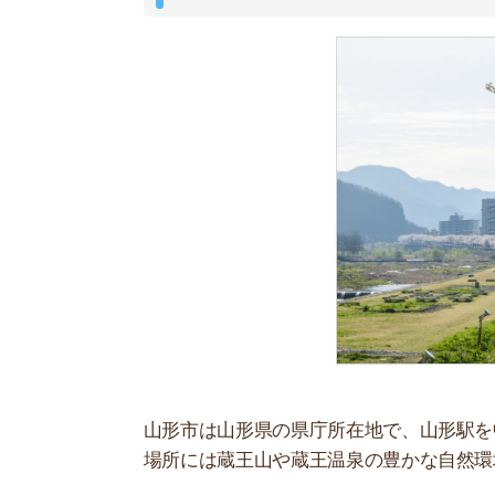
場所には蔵王山や蔵王温泉の豊かな自然環境があ
盆地特有の夏は暑く冬は寒い気候です。蔵王は全
のシーズンになると、全国各地や海外からも多く
観光業の他にもサービス業、医療、福祉などの多
を見つけやすいです。
歴史・文化・伝統を感じられるクリエ
山形市はアジア最大規模と言われる「山形国際ドキ
の分野で「
ユネスコ創造都市ネットワーク
」の加
映画文化の他にも、ものづくりの伝統産業など世
して新しい挑戦を始めるクリエイターも多いです
令和4年9月には「
クリエイティブシティセンターQ
ンタルスペースなどがあり、新しいチャレンジを