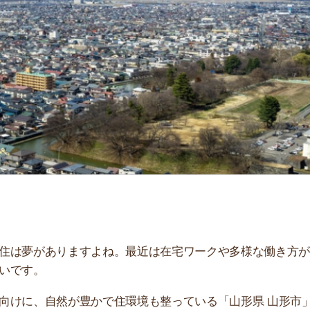
「
お
不
部
紹
メ
「
門
がありますよね。最近は在宅ワークや多様な働き方が進
。
、自然が豊かで住環境も整っている「山形県 山形市」を
おすすめのアプリ3選