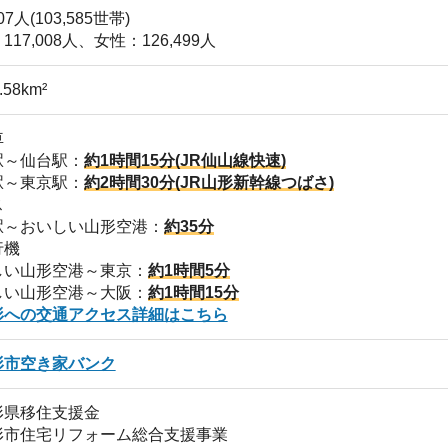
空港～大阪：
約1時間15分
通アクセス詳細はこちら
店舗
家バンク
ア
支援金
リフォーム総合支援事業
イド型移住体験ツアー など
ウェイ
王山)
城公園)
(山寺)
川渓谷
キー場 など
どの名所多数
でユネスコ創造都市ネットワークに加盟 など