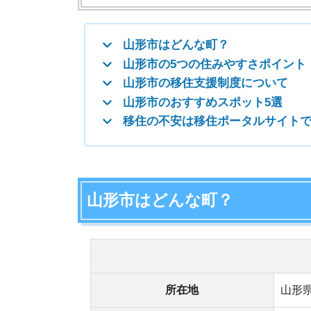
山形市はどんな町？
山形
所在地
山形県 山形
人口(2023年
243,507人(10
3月1日現在)
男性：117,00
面積
約381.58km²
▶電車
山形駅～仙台
山形駅～東京
▶バス
都市部への
山形駅～おい
アクセス
▶飛行機
おいしい山形