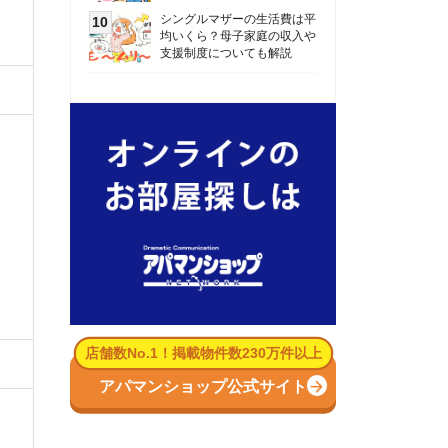
数No.1！掲載物件数230万件以上
パマンショップ公式サイト