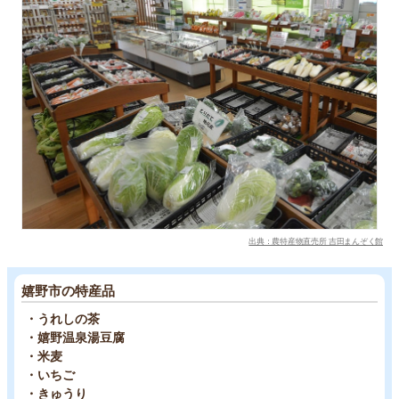
出典：農特産物直売所 吉田まんぞく館
嬉野市の特産品
・うれしの茶
・嬉野温泉湯豆腐
・米麦
・いちご
・きゅうり