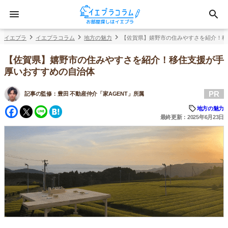
イエプラ
イエプラコラム
地方の魅力
【佐賀県】嬉野市の住みやすさを紹介！移
【佐賀県】嬉野市の住みやすさを紹介！移住支援が手
厚いおすすめの自治体
PR
記事の監修：
豊田 不動産仲介「家AGENT」所属
Facebook
Twitter
Line
Hatena
地方の魅力
最終更新：2025年6月23日