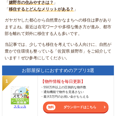
「
嬉野市の住みやすさは？
」
「
移住するとどんなメリットがある？
」
ガヤガヤした都心から自然豊かなまちへの移住は夢があり
ますよね。最近は在宅ワークや多様な働き方が進み、都市
部を離れて郊外に移住する人も多いです。
当記事では、少しでも移住を考えている人向けに、自然が
豊かで住環境も整っている「佐賀県 嬉野市」をご紹介して
います！ぜひ参考にしてください。
お部屋探しにおすすめのアプリ3選
【物件情報を毎日更新】
・550万件以上の圧倒的な物件数
・通知機能で物件を見逃さない
・最大5万円のお祝い金がもらえる
スモッカ
ダウンロードはこちら