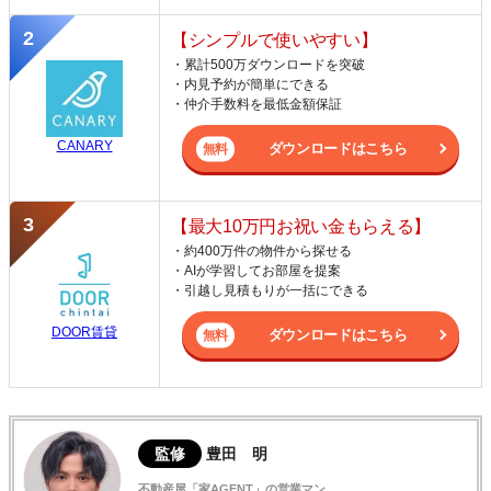
【シンプルで使いやすい】
・累計500万ダウンロードを突破
・内見予約が簡単にできる
・仲介手数料を最低金額保証
CANARY
ダウンロードはこちら
【最大10万円お祝い金もらえる】
・約400万件の物件から探せる
・AIが学習してお部屋を提案
・引越し見積もりが一括にできる
DOOR賃貸
ダウンロードはこちら
監修
豊田 明
不動産屋「家AGENT」の営業マン