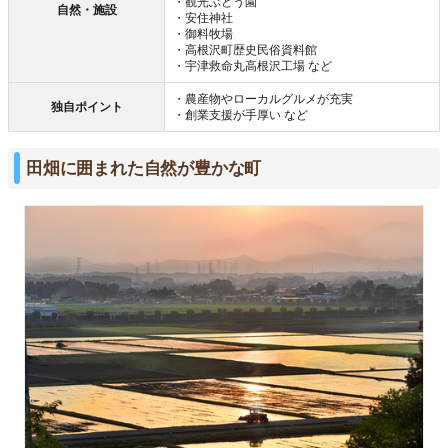
・観光ぶどう園
自然・施設
・安住神社
・御料牧場
・高根沢町歴史民俗資料館
・宇津救命丸高根沢工場 など
・農産物やローカルグルメが充実
独自ポイント
・創業支援が手厚い など
田畑に囲まれた自然が豊かな町