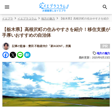
イエプラ
イエプラコラム
地方の魅力
【栃木県】高根沢町の住みやすさを紹介！
【栃木県】高根沢町の住みやすさを紹介！移住支援が
手厚いおすすめの自治体
PR
記事の監修：
豊田 不動産仲介「家AGENT」所属
Facebook
Twitter
Line
Hatena
地方の魅力
最終更新：2025年6月23日