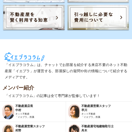
「イエプラコラム」は、チャットでお部屋を紹介する来店不要のネット不動
産屋「イエプラ」が運営する、部屋探しの疑問や街の情報について紹介する
メディアです。
メンバー紹介
「イエプラコラム」の記事は全て専門家が監修しています！
不動産屋店長
不動産屋営業スタッフ
中村
早川
ネット不動産
ネット不動産
「イエプラ」所属
「イエプラ」所属
不動産屋営業スタッフ
不動産屋宅地建物取引士
村野
舟木