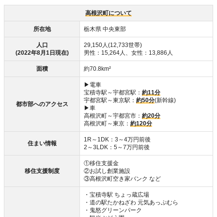
高根沢町について
所在地
栃木県 中央東部
人口
29,150人(12,733世帯)
(2022年8月1日現在)
男性：15,264人、女性：13,886人
面積
約70.8km²
▶電車
宝積寺駅～宇都宮駅：
約11分
宇都宮駅～東京駅：
約50分
(新幹線)
都市部へのアクセス
▶車
高根沢町～宇都宮市：
約20分
高根沢町～東京：
約120分
1R～1DK：3～4万円前後
住まい情報
2～3LDK：5～7万円前後
①移住支援金
移住支援制度
②お試し創業施設
③高根沢町空き家バンク など
・宝積寺駅 ちょっ蔵広場
・道の駅たかねざわ 元気あっぷむら
・鬼怒グリーンパーク