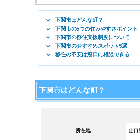
下関市はどんな町？
下関
所在地
山口県 西部
推計人口(2023年
245,823人(1
4月1日現在)
男性：114,3
面積
約716.18km²
▶電車
新下関駅～
新下関駅～
他都市への
▶車
アクセス
下関市～福
下関市～福
▶下関市の