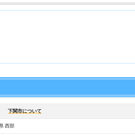
7
8
市について
9
14,315世帯)
10
77人、女性：131,446人
博多駅：
約30分(山陽新幹線：こだま)
新大阪駅：
約2時間20分(山陽新幹線：さくら)
岡市中心部：
約1時間30分
岡空港：
約1時間30分
交通アクセス詳細はこちら