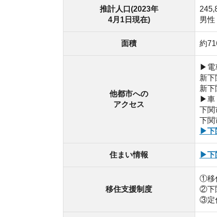
住まい情報
▶下関市空
①移住支援
移住支援制度
②下関市移
③定住奨励金
・海峡ゆめ
・火の山公
・城下町長
・唐戸市場
・リフレッ
・角島大橋
・豊田湖
・巌流島(舟島
自然・施設
・蓋井島
・六連島
・下関市立
・福徳稲荷
・キャンプ
・ボートレ
・温泉施設
・下関市立