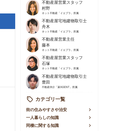
不動産屋営業主任
藤本
ネット不動産
「イエプラ」所属
不動産屋営業スタッフ
石塚
ネット不動産
「イエプラ」所属
不動産屋宅地建物取引士
豊田
不動産仲介
「家AGENT」所属
カテゴリ一覧
の住みやすさや治安
人暮らしの知識
棲に関する知識
賃やお金のこと
屋探しの知恵
件探しのマル秘情報
手不動産屋の評判
リアごとの家賃
っ越しの知識
ェアハウスの知識