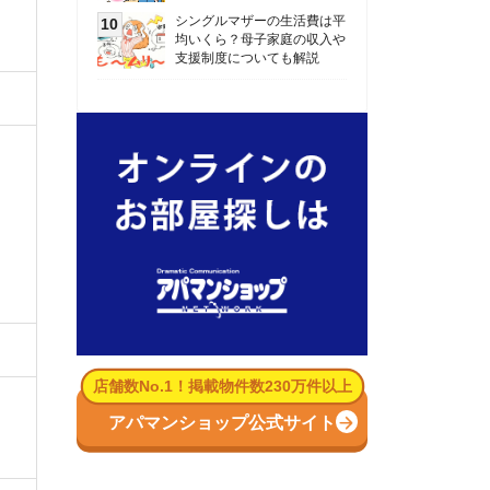
数No.1！掲載物件数230万件以上
パマンショップ公式サイト