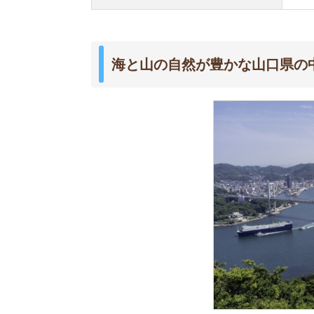
下関市は、本州の再西端に位置する人口20万人以
ら九州と本州の玄関口として栄えています。
下関駅付近を中心に利便性が高い市街地が整備さ
ます。海と山の自然が豊かで、都市と自然どちら
1年を通して温暖な気候で、プレートの境界から
クセスの良さや安全性から、拠点を構える企業も
海鮮などの特産品が豊富
下関市の特産品
・水産物5大ブランドをはじめとした海鮮
・アスパラガスやトマトなどの野菜