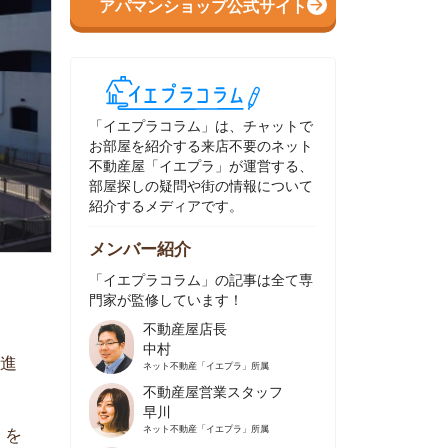
イエプラコラム」は、チャットで
部屋を紹介する来店不要のネット
動産屋「イエプラ」が運営する、
屋探しの疑問や街の情報について
介するメディアです。
ンバー紹介
イエプラコラム」の記事は全て専
家が監修しています！
不動産屋店長
中村
ネット不動産
「イエプラ」所属
不動産屋営業スタッフ
早川
ネット不動産
「イエプラ」所属
不動産屋営業スタッフ
村野
ネット不動産
「イエプラ」所属
不動産屋宅地建物取引士
舟木
ネット不動産
「イエプラ」所属