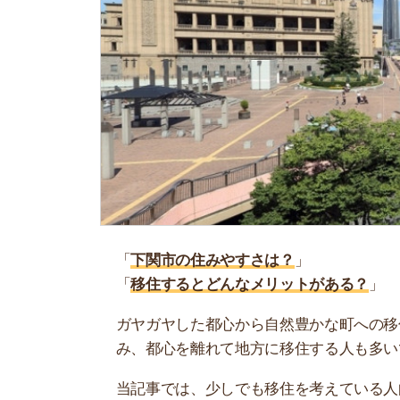
「
下関市の住みやすさは？
」
「
移住するとどんなメリットがある？
」
ガヤガヤした都心から自然豊かな町への移住は夢
み、都心を離れて地方に移住する人も多いです。
当記事では、少しでも移住を考えている人向けに
ご紹介しています！ぜひ参考にしてください。
お部屋探しに