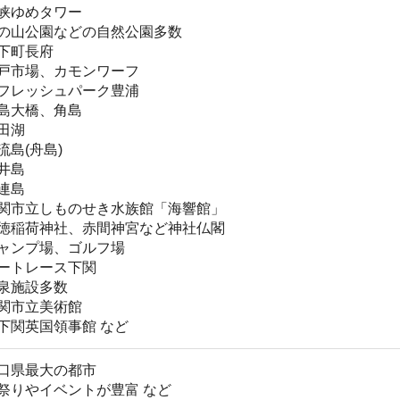
領事館 など
大の都市
ベントが豊富 など
市