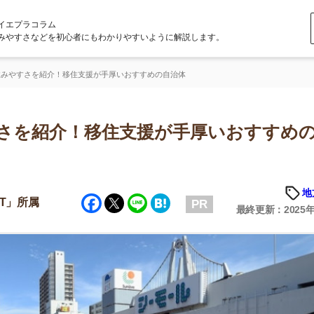
ラム
どを初心者にもわかりやすいように解説します。
紹介！移住支援が手厚いおすすめの自治体
紹介！移住支援が手厚いおすすめの自
地方の魅力
Facebook
Twitter
Line
Hatena
PR
最終更新：2025年6月23日
店舗
ア