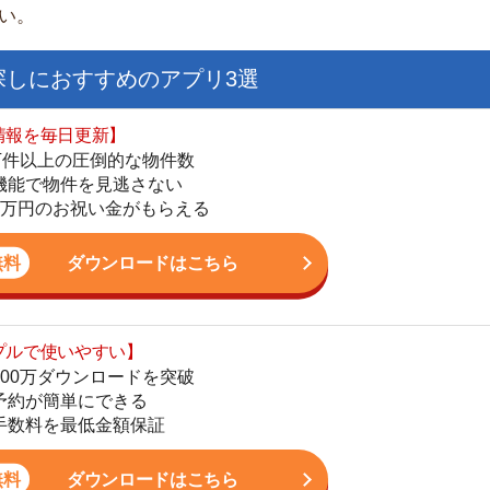
日更新】
上の圧倒的な物件数
件を見逃さない
お祝い金がもらえる
ダウンロードはこちら
いやすい】
ダウンロードを突破
単にできる
街
最低金額保証
一
同
ダウンロードはこちら
家
部
物
お祝い金もらえる】
大
の物件から探せる
てお部屋を提案
エ
りが一括にできる
引
シ