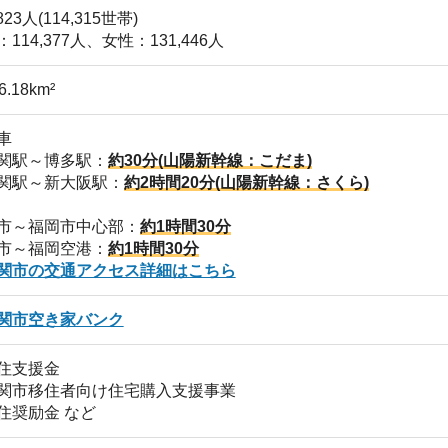
き家バンク
店舗
金
ア
住者向け住宅購入支援事業
 など
タワー
園などの自然公園多数
府
、カモンワーフ
シュパーク豊浦
、角島
)
しものせき水族館「海響館」
神社、赤間神宮など神社仏閣
場、ゴルフ場
ース下関
多数
美術館