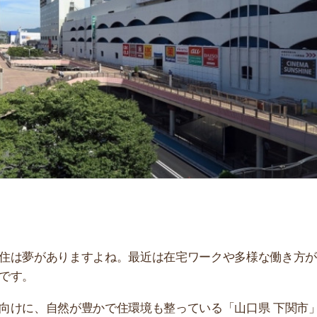
「
お
不
部
紹
メ
「
門
がありますよね。最近は在宅ワークや多様な働き方が進
、自然が豊かで住環境も整っている「山口県 下関市」を
おすすめのアプリ3選