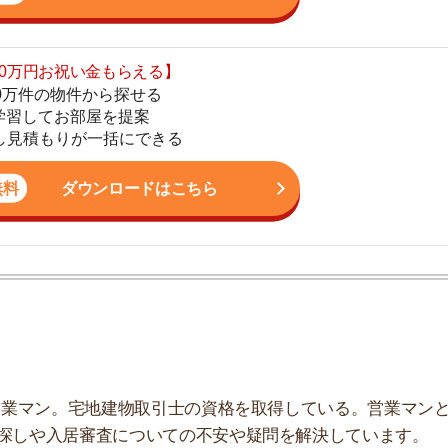
ダウンロードはこちら
地
駅
1
ン。宅地建物取引士の資格を取得している。営業マンとし
2
入居審査についての不安や疑問を解決しています。
3
4
5
6