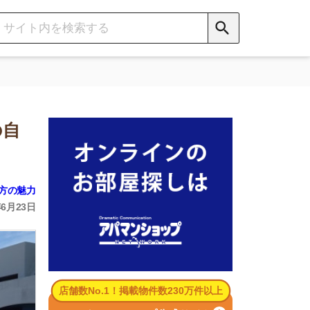
数No.1！掲載物件数230万件以上
パマンショップ公式サイト