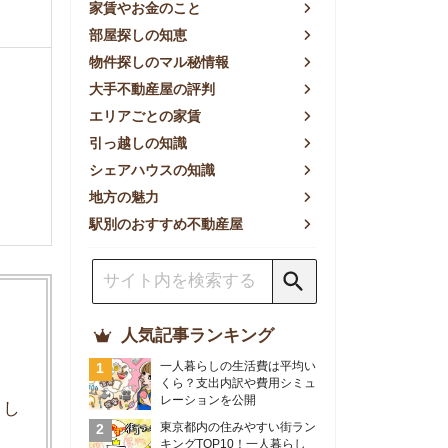
方の魅力
別のおすすめ不動産屋
人気記事ランキング
一人暮らしの生活費は平均い
くら？支出内訳や費用シミュ
レーションを公開
東京都内の住みやすい街ラン
キングTOP10！一人暮らし
におすすめの駅も公開
【2026年最新】
【2026年】賃貸サイトおす
すめランキング！全50社の
物件探しサイトを比較検証
おすすめの良い不動産屋ラン
キングTOP10！プロが賃貸
仲介業者を徹底比較
部屋探しアプリ全27社徹底
比較！物件探しアプリランキ
ングTOP5【ニーズ別】
賃貸の家賃保証会社で審査が