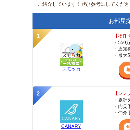
【物件情報を毎
・550万件以
・通知機能で物
・最大5万円の
スモッカ
【シンプルで使
・累計500万
・内見予約が簡
・仲介手数料を
CANARY
【最大10万円
・約400万件
・AIが学習し
・引越し見積も