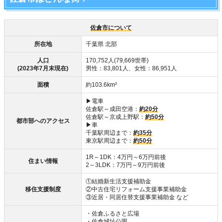
佐倉市について
所在地
千葉県 北部
人口
170,752人(79,669世帯)
(2023年7月末現在)
男性：83,801人、女性：86,951人
面積
約103.6km²
▶電車
佐倉駅～成田空港：
約20分
佐倉駅～京成上野駅：
約50分
都市部へのアクセス
▶車
千葉駅周辺まで：
約35分
東京駅周辺まで：
約50分
1R～1DK：4万円～6万円前後
住まい情報
2～3LDK：7万円～9万円前後
①結婚新生活支援補助金
移住支援制度
②中古住宅リフォーム支援事業補助金
③近居・同居住替支援事業補助金 など
・佐倉ふるさと広場
・佐倉城址公園