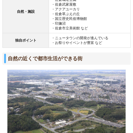
・佐倉武家屋敷
・アクアユーカリ
自然・施設
・佐倉草ぶえの丘
・国立歴史民俗博物館
・印旛沼
・佐倉市立美術館 など
・ニュータウンの開発が進んでいる
独自ポイント
・お祭りやイベントが豊富 など
自然の近くで都市生活ができる街