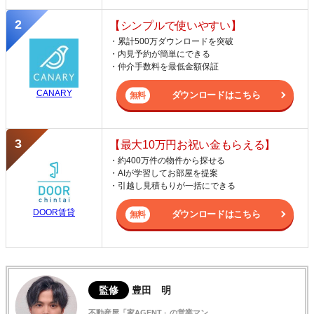
【シンプルで使いやすい】
・累計500万ダウンロードを突破
・内見予約が簡単にできる
・仲介手数料を最低金額保証
CANARY
ダウンロードはこちら
【最大10万円お祝い金もらえる】
・約400万件の物件から探せる
・AIが学習してお部屋を提案
・引越し見積もりが一括にできる
DOOR賃貸
ダウンロードはこちら
監修
豊田 明
不動産屋「家AGENT」の営業マン