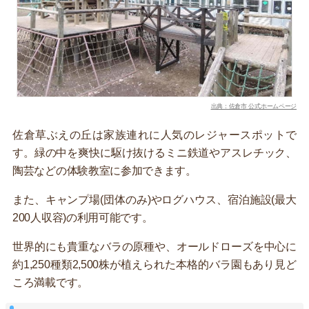
出典：佐倉市 公式ホームページ
佐倉草ぶえの丘は家族連れに人気のレジャースポットで
す。緑の中を爽快に駆け抜けるミニ鉄道やアスレチック、
陶芸などの体験教室に参加できます。
また、キャンプ場(団体のみ)やログハウス、宿泊施設(最大
200人収容)の利用可能です。
世界的にも貴重なバラの原種や、オールドローズを中心に
約1,250種類2,500株が植えられた本格的バラ園もあり見ど
ころ満載です。