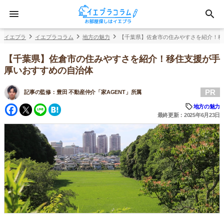
イエプラ
イエプラコラム
地方の魅力
【千葉県】佐倉市の住みやすさを紹介！移
【千葉県】佐倉市の住みやすさを紹介！移住支援が手
厚いおすすめの自治体
PR
記事の監修：
豊田 不動産仲介「家AGENT」所属
Facebook
Twitter
Line
Hatena
地方の魅力
最終更新：2025年6月23日