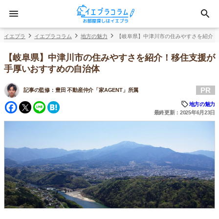
イエプラ
イエプラコラム
地方の魅力
【岐阜県】中津川市の住みやすさを紹介！
【岐阜県】中津川市の住みやすさを紹介！移住支援が
手厚いおすすめの自治体
PR
記事の監修：
豊田 不動産仲介「家AGENT」所属
Facebook
Twitter
Line
Hatena
地方の魅力
最終更新：2025年6月23日