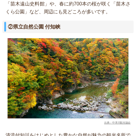
「苗木遠山史料館」や、春に約700本の桜が咲く「苗木さ
くら公園」など、周辺にも見どころが多いです。
②県立自然公園 付知峡
出典：中津川観光協会
清流付知川をはじめとした豊かな自然が魅力の観光名所で