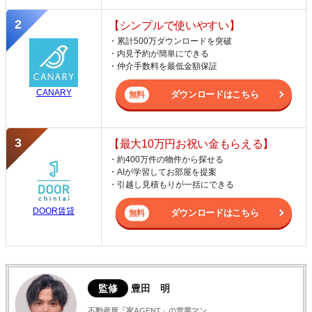
【シンプルで使いやすい】
・累計500万ダウンロードを突破
・内見予約が簡単にできる
・仲介手数料を最低金額保証
CANARY
ダウンロードはこちら
【最大10万円お祝い金もらえる】
・約400万件の物件から探せる
・AIが学習してお部屋を提案
・引越し見積もりが一括にできる
DOOR賃貸
ダウンロードはこちら
監修
豊田 明
不動産屋「家AGENT」の営業マン