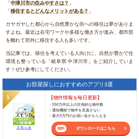
「
中津川市の住みやすさは？
」
「
移住するとどんなメリットがある？
」
ガヤガヤした都心から自然豊かな街への移住は夢がありま
すよね。最近は在宅ワークや多様な働き方が進み、都市部
を離れて郊外に移住する人も多いです。
当記事では、移住を考えている人向けに、自然が豊かで住
環境も整っている「岐阜県 中津川市」をご紹介していま
す！ぜひ参考にしてください。
お部屋探しにおすすめのアプリ3選
【物件情報を毎日更新】
・550万件以上の圧倒的な物件数
・通知機能で物件を見逃さない
・最大5万円のお祝い金がもらえる
スモッカ
ダウンロードはこちら