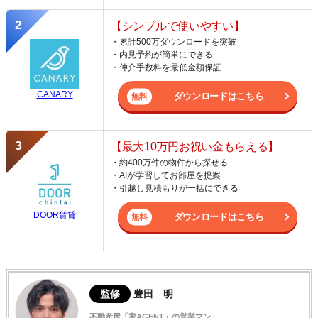
【シンプルで使いやすい】
・累計500万ダウンロードを突破
・内見予約が簡単にできる
・仲介手数料を最低金額保証
CANARY
ダウンロードはこちら
【最大10万円お祝い金もらえる】
・約400万件の物件から探せる
・AIが学習してお部屋を提案
・引越し見積もりが一括にできる
DOOR賃貸
ダウンロードはこちら
監修
豊田 明
不動産屋「家AGENT」の営業マン