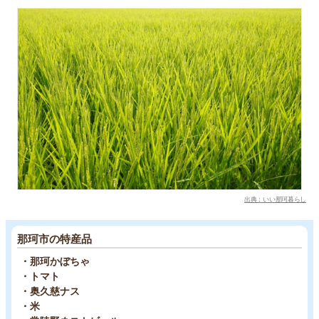
出典：いい那珂暮らし
那珂市の特産品
・那珂かぼちゃ
・トマト
・奥久慈ナス
・米