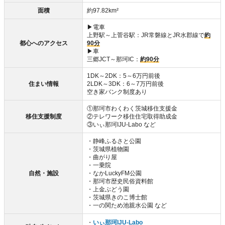
面積
約97.82km²
▶電車
上野駅～上菅谷駅：JR常磐線とJR水郡線で
約
都心へのアクセス
90分
▶車
三郷JCT～那珂IC：
約90分
1DK～2DK：5～6万円前後
住まい情報
2LDK～3DK：6～7万円前後
空き家バンク制度あり
①那珂市わくわく茨城移住支援金
移住支援制度
②テレワーク移住住宅取得助成金
③いぃ那珂IJU-Labo など
・静峰ふるさと公園
・茨城県植物園
・曲がり屋
・一乗院
自然・施設
・なかLuckyFM公園
・那珂市歴史民俗資料館
・上金ぶどう園
・茨城県きのこ博士館
・一の関ため池親水公園 など
・
いぃ那珂IJU-Labo