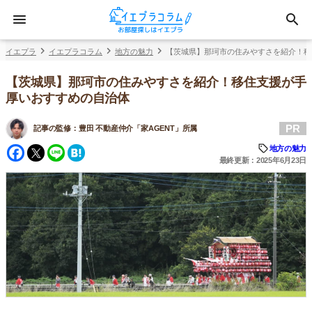
イエプラ
イエプラコラム
地方の魅力
【茨城県】那珂市の住みやすさを紹介！移
【茨城県】那珂市の住みやすさを紹介！移住支援が手
厚いおすすめの自治体
PR
記事の監修：
豊田 不動産仲介「家AGENT」所属
Facebook
Twitter
Line
Hatena
地方の魅力
最終更新：2025年6月23日