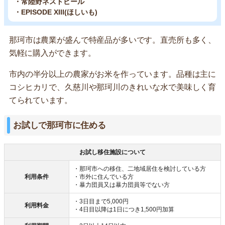
・常陸野ネストビール
・EPISODE XIII(ほしいも)
那珂市は農業が盛んで特産品が多いです。直売所も多く、
気軽に購入ができます。
市内の半分以上の農家がお米を作っています。品種は主に
コシヒカリで、久慈川や那珂川のきれいな水で美味しく育
てられています。
お試しで那珂市に住める
お試し移住施設について
・那珂市への移住、二地域居住を検討している方
利用条件
・市外に住んでいる方
・暴力団員又は暴力団員等でない方
・3日目まで5,000円
利用料金
・4日目以降は1日につき1,500円加算