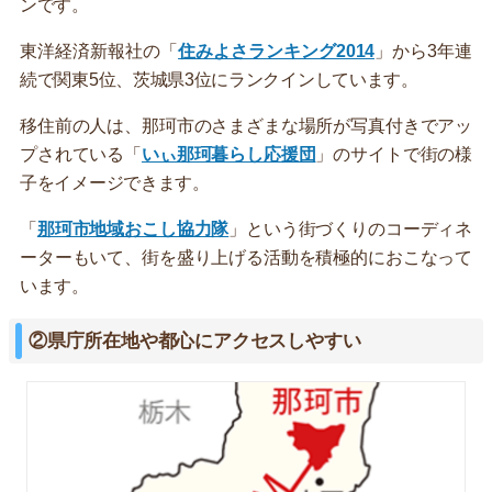
ンです。
東洋経済新報社の「
住みよさランキング2014
」から3年連
続で関東5位、茨城県3位にランクインしています。
移住前の人は、那珂市のさまざまな場所が写真付きでアッ
プされている「
いぃ那珂暮らし応援団
」のサイトで街の様
子をイメージできます。
「
那珂市地域おこし協力隊
」という街づくりのコーディネ
ーターもいて、街を盛り上げる活動を積極的におこなって
います。
②県庁所在地や都心にアクセスしやすい