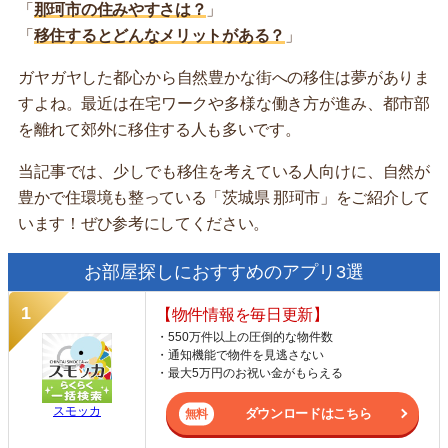
「
那珂市の住みやすさは？
」
「
移住するとどんなメリットがある？
」
ガヤガヤした都心から自然豊かな街への移住は夢がありま
すよね。最近は在宅ワークや多様な働き方が進み、都市部
を離れて郊外に移住する人も多いです。
当記事では、少しでも移住を考えている人向けに、自然が
豊かで住環境も整っている「茨城県 那珂市」をご紹介して
います！ぜひ参考にしてください。
お部屋探しにおすすめのアプリ3選
【物件情報を毎日更新】
・550万件以上の圧倒的な物件数
・通知機能で物件を見逃さない
・最大5万円のお祝い金がもらえる
スモッカ
ダウンロードはこちら