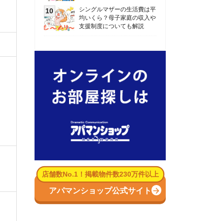
数No.1！掲載物件数230万件以上
パマンショップ公式サイト