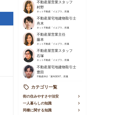
不動産屋営業主任
藤本
ネット不動産
「イエプラ」所属
不動産屋営業スタッフ
石塚
ネット不動産
「イエプラ」所属
不動産屋宅地建物取引士
豊田
不動産仲介
「家AGENT」所属
カテゴリ一覧
の住みやすさや治安
人暮らしの知識
棲に関する知識
賃やお金のこと
屋探しの知恵
件探しのマル秘情報
手不動産屋の評判
リアごとの家賃
っ越しの知識
ェアハウスの知識