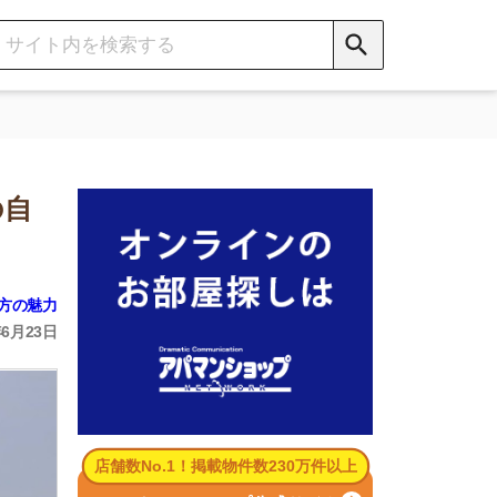
数No.1！掲載物件数230万件以上
パマンショップ公式サイト