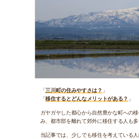
「
三川町の住みやすさは？
」
「
移住するとどんなメリットがある？
」
ガヤガヤした都心から自然豊かな町への移住は夢
み、都市部を離れて郊外に移住する人も多いです
当記事では、少しでも移住を考えている人向けに
ご紹介しています！ぜひ参考にしてください
お部屋探しに