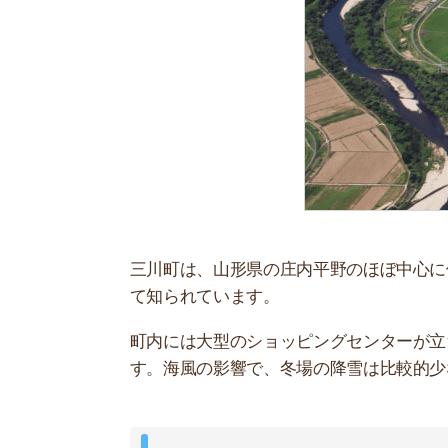
住みやすさの評判が良い
緑豊かで買い物や子育てがしやすい住環境が、三
2019年4月に三川町が実施した
まちづくりアンケー
回答しています。
同アンケートでは過半数の人が人口増加に賛成し
三川町の5つの住みやすさポイント
大型の商業施設が複数あって便利
都市部にアクセスしやすい
子育てしやすい環境が整っている
農産物などの魅力的な特産品が豊富
都会と比べて住居費を抑えられる