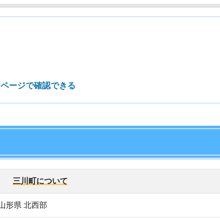
7
8
町について
9
北西部
(2,478世帯)
10
572人、女性：3,710人
m²
～鶴岡市：
約20分
～庄内空港：
約10分
バス
～山形駅：
約1時間30分
機
港～羽田空港：
約1時間