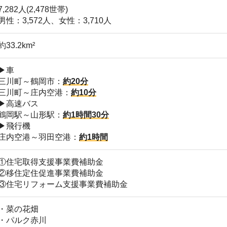
取得支援事業費補助金
定住促進事業費補助金
店舗
リフォーム支援事業費補助金
ア
花畑
ク赤川
神けやき
町文化交流館
り火の里
て交流施設テオトル
ンモール三川
ロスプラザ三川
ークみかわ など
て支援が充実している
指の米どころ など