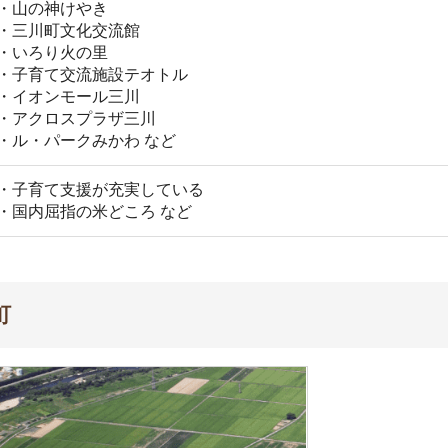
出典：三川町勢要覧2017
る町です。町の大部分が水田で、日本有数の米どころとし
エリアがあり、空港までの距離が近く利便性も備えていま
域です。