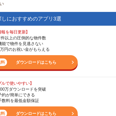
日更新】
上の圧倒的な物件数
件を見逃さない
お祝い金がもらえる
ダウンロードはこちら
いやすい】
ダウンロードを突破
単にできる
街
最低金額保証
一
同
ダウンロードはこちら
家
部
物
お祝い金もらえる】
大
の物件から探せる
てお部屋を提案
エ
りが一括にできる
引
シ