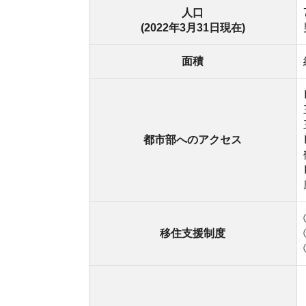
①住宅
移住支援制度
②移住
③住宅
・菜の
・パル
・山の
・三川
自然・施設
・いろ
・子育
・イオ
・アク
・ル・パ
・子育
独自ポイント
・国内屈
平野に美しい田園風景が広がる町