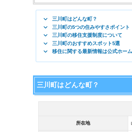
三川町はどんな町？
三川
所在地
山形県 
人口
7,282人
(2022年3月31日現在)
男性：3,
面積
約33.2k
▶車
三川町
三川町
都市部へのアクセス
▶高速
鶴岡駅
▶飛行
庄内空