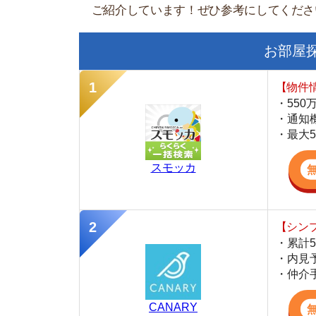
【物件情報を毎
・550万件以
・通知機能で物
・最大5万円の
スモッカ
【シンプルで使
・累計500万
・内見予約が簡
・仲介手数料を
CANARY
【最大10万円
・約400万件
・AIが学習し
・引越し見積も