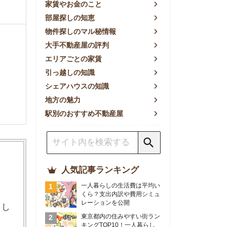
方の魅力
別のおすすめ不動産屋
人気記事ランキング
一人暮らしの生活費は平均い
くら？支出内訳や費用シミュ
レーションを公開
東京都内の住みやすい街ラン
キングTOP10！一人暮らし
におすすめの駅も公開
【2026年最新】
【2026年】賃貸サイトおす
すめランキング！全50社の
物件探しサイトを比較検証
おすすめの良い不動産屋ラン
キングTOP10！プロが賃貸
仲介業者を徹底比較
部屋探しアプリ全27社徹底
比較！物件探しアプリランキ
ングTOP5【ニーズ別】
賃貸の家賃保証会社で審査が