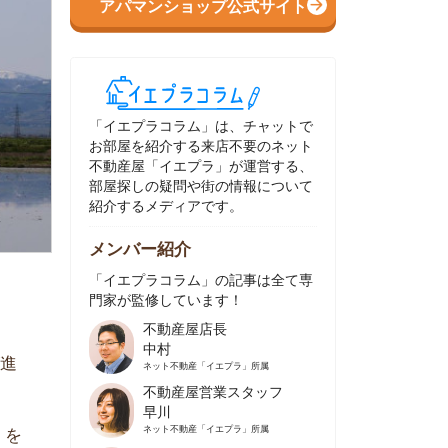
イエプラコラム」は、チャットで
部屋を紹介する来店不要のネット
動産屋「イエプラ」が運営する、
屋探しの疑問や街の情報について
介するメディアです。
ンバー紹介
イエプラコラム」の記事は全て専
家が監修しています！
不動産屋店長
中村
ネット不動産
「イエプラ」所属
不動産屋営業スタッフ
早川
ネット不動産
「イエプラ」所属
不動産屋営業スタッフ
村野
ネット不動産
「イエプラ」所属
不動産屋宅地建物取引士
舟木
ネット不動産
「イエプラ」所属