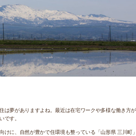
「
お
不
部
紹
メ
「
門
がありますよね。最近は在宅ワークや多様な働き方が進
。
、自然が豊かで住環境も整っている「山形県 三川町」を
おすすめのアプリ3選