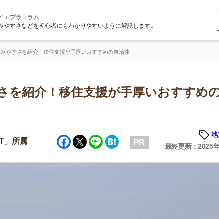
ラム
どを初心者にもわかりやすいように解説します。
紹介！移住支援が手厚いおすすめの自治体
紹介！移住支援が手厚いおすすめの自
地方の魅力
Facebook
Twitter
Line
Hatena
PR
最終更新：2025年6月23日
店舗
ア