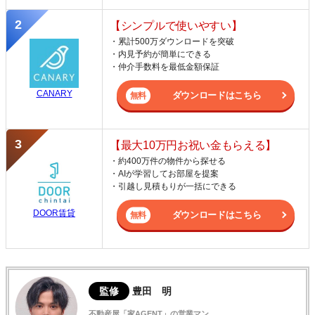
【シンプルで使いやすい】
・累計500万ダウンロードを突破
・内見予約が簡単にできる
・仲介手数料を最低金額保証
CANARY
ダウンロードはこちら
【最大10万円お祝い金もらえる】
・約400万件の物件から探せる
・AIが学習してお部屋を提案
・引越し見積もりが一括にできる
DOOR賃貸
ダウンロードはこちら
監修
豊田 明
不動産屋「家AGENT」の営業マン