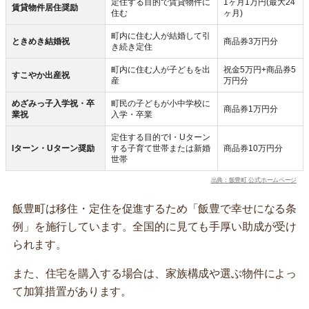
定住する目的で賃貸物件に
1ヶ月1万円(最大24
賃貸物件居住奨励
住む
ヶ月)
町内に住む人が結婚して引
ときめき結婚祝
商品券3万円分
き続き定住
町内に住む人が子どもを出
祝金5万円+商品券5
すこやか出産祝
産
万円分
めざみっ子入学祝・卒
町民の子どもが小中学校に
商品券1万円分
業祝
入学・卒業
定住する目的でI・Uターン
Iターン・Uターン奨励
する子育て世帯または新婚
商品券10万円分
世帯
出典：飯豊町 公式ホームページ
飯豊町は移住・定住を促進するため「飯豊で幸せになる条
例」を施行しています。全国的に見ても手厚い助成が受け
られます。
また、住宅を購入する場合は、家族構成や選ぶ物件によっ
て加算措置があります。