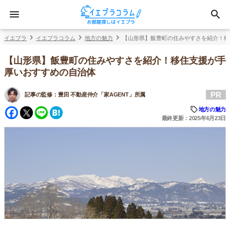
イエプラ
イエプラコラム
地方の魅力
【山形県】飯豊町の住みやすさを紹介！移
【山形県】飯豊町の住みやすさを紹介！移住支援が手
厚いおすすめの自治体
PR
記事の監修：
豊田 不動産仲介「家AGENT」所属
Facebook
Twitter
Line
Hatena
地方の魅力
最終更新：2025年6月23日