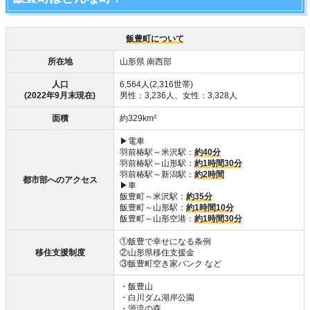
飯豊町について
所在地
山形県 南西部
人口
6,564人(2,316世帯)
(2022年9月末現在)
男性：3,236人、女性：3,328人
面積
約329km²
▶電車
羽前椿駅～米沢駅：
約40分
羽前椿駅～山形駅：
約1時間30分
羽前椿駅～新潟駅：
約2時間
都市部へのアクセス
▶車
飯豊町～米沢駅：
約35分
飯豊町～山形駅：
約1時間10分
飯豊町～山形空港：
約1時間30分
①飯豊で幸せになる条例
移住支援制度
②山形県移住支援金
③飯豊町空き家バンク など
・飯豊山
・白川ダム湖岸公園
・源流の森