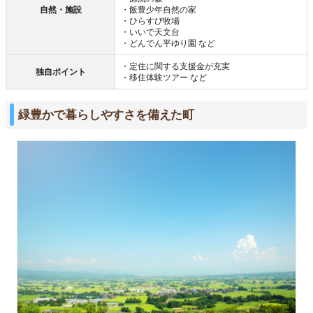
自然・施設
・飯豊少年自然の家
・ひらすび牧場
・いいで天文台
・どんでん平ゆり園 など
・定住に関する支援金が充実
独自ポイント
・移住体験ツアー など
緑豊かで暮らしやすさを備えた町