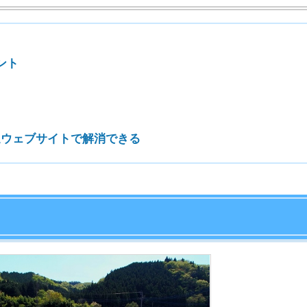
7
8
9
10
出典：常陸大宮市観光協会
宮市について