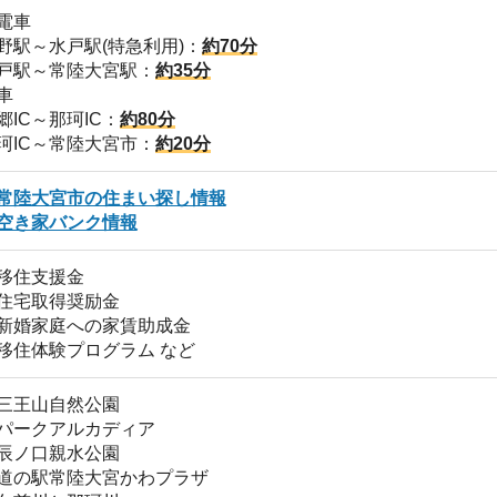
自然公園
アルカディア
親水公園
常陸大宮かわプラザ
と那珂川
ゴルフ場
湯などの温泉施設
上神社などの神社仏閣
と和紙資料館
魚館 など
お祭りやイベントがある
援アプリが便利 など
かな街です。東には久慈川、南には那珂川が流れていま