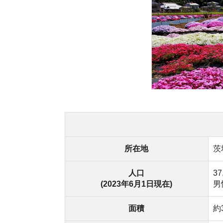
所在地
茨城県 北
人口
37,554人(
(2023年6月1日現在)
男性：18,
面積
約348km²
▶電車
上野駅～水
水戸駅～
都市部へのアクセス
▶車
三郷IC～那
那珂IC～
・
常陸大
住まい情報
・
空き家
①移住支
②住宅取
移住支援制度
③新婚家
④移住体験