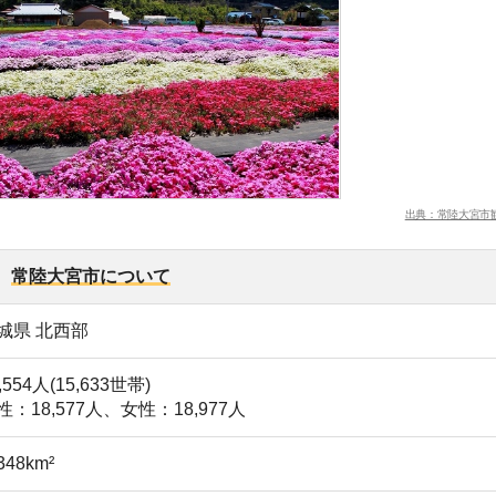
西部
15,633世帯)
店舗
577人、女性：18,977人
ア
戸駅(特急利用)：
約70分
常陸大宮駅：
約35分
珂IC：
約80分
常陸大宮市：
約20分
宮市の住まい探し情報
バンク情報
援金
得奨励金
庭への家賃助成金
プログラム など