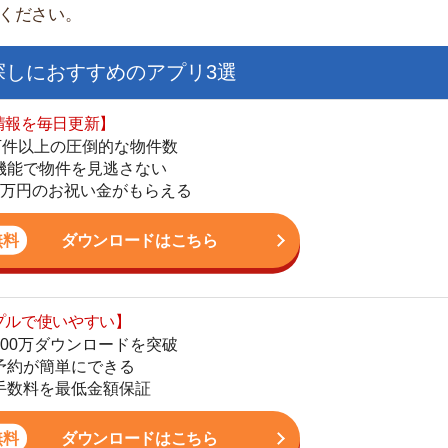
日更新】
上の圧倒的な物件数
件を見逃さない
お祝い金がもらえる
ダウンロードはこちら
いやすい】
ダウンロードを突破
単にできる
街
最低金額保証
一
同
ダウンロードはこちら
家
部
物
お祝い金もらえる】
大
の物件から探せる
てお部屋を提案
エ
りが一括にできる
引
シ