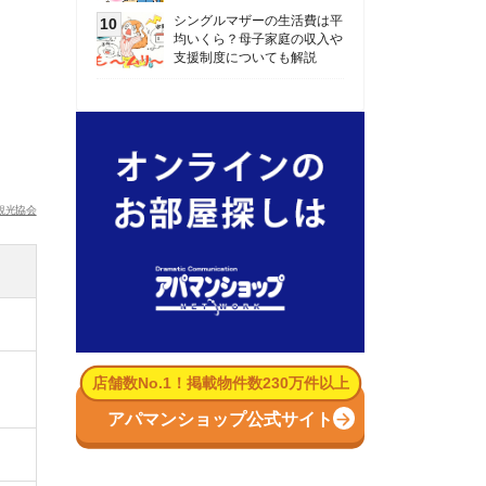
数No.1！掲載物件数230万件以上
パマンショップ公式サイト