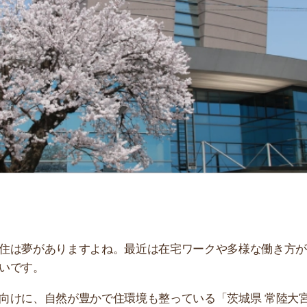
「
お
不
部
紹
メ
「
門
がありますよね。最近は在宅ワークや多様な働き方が進
。
、自然が豊かで住環境も整っている「茨城県 常陸大宮
い。
おすすめのアプリ3選