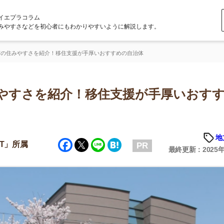
ラム
どを初心者にもわかりやすいように解説します。
さを紹介！移住支援が手厚いおすすめの自治体
さを紹介！移住支援が手厚いおすすめ
地方の魅力
Facebook
Twitter
Line
Hatena
PR
最終更新：2025年6月23日
店舗
ア