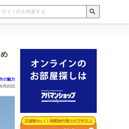
数No.1！掲載物件数230万件以上
パマンショップ公式サイト