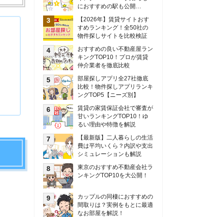
甘いランキングTOP10！ゆ
るい理由や特徴を解説
【最新版】二人暮らしの生活
費は平均いくら？内訳や支出
シミュレーションも解説
東京のおすすめ不動産会社ラ
ンキングTOP10を大公開！
カップルの同棲におすすめの
間取りは？実例をもとに最適
なお部屋を解説！
シングルマザーの生活費は平
均いくら？母子家庭の収入や
支援制度についても解説