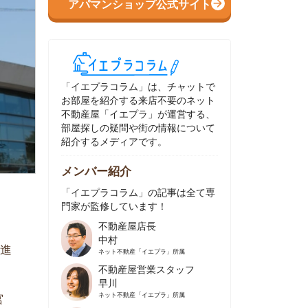
イエプラコラム」は、チャットで
部屋を紹介する来店不要のネット
動産屋「イエプラ」が運営する、
屋探しの疑問や街の情報について
介するメディアです。
ンバー紹介
イエプラコラム」の記事は全て専
家が監修しています！
不動産屋店長
中村
ネット不動産
「イエプラ」所属
不動産屋営業スタッフ
早川
ネット不動産
「イエプラ」所属
不動産屋営業スタッフ
村野
ネット不動産
「イエプラ」所属
不動産屋宅地建物取引士
舟木
ネット不動産
「イエプラ」所属