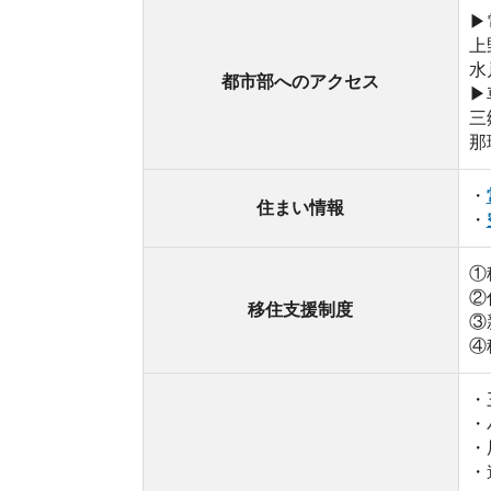
・三王山
・パーク
・辰ノ口
・道の駅
・久慈川
自然・施設
・複数の
・三太の
・鷲子山
・紙のさ
・山方淡水
・多数の
独自ポイント
・子育て支
自然が豊かで利便性が高い街
常陸大宮市は面積の約60%を森林が占める自然豊
す。