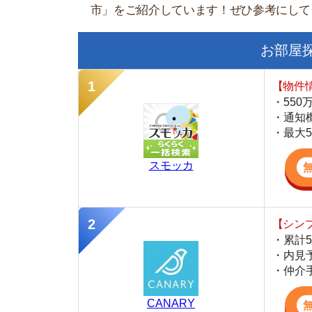
【物件情報を毎
・550万件以
・通知機能で物
・最大5万円の
スモッカ
【シンプルで使
・累計500万
・内見予約が簡
・仲介手数料を
CANARY
【最大10万円
・約400万件
・AIが学習し
・引越し見積も