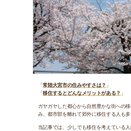
「
常陸大宮市の住みやすさは？
」
「
移住するとどんなメリットがある？
」
ガヤガヤした都心から自然豊かな街への移住は夢
み、都市部を離れて郊外に移住する人も多いです
当記事では、少しでも移住を考えている人向けに
市」をご紹介しています！ぜひ参考にしてくださ
お部屋探しに