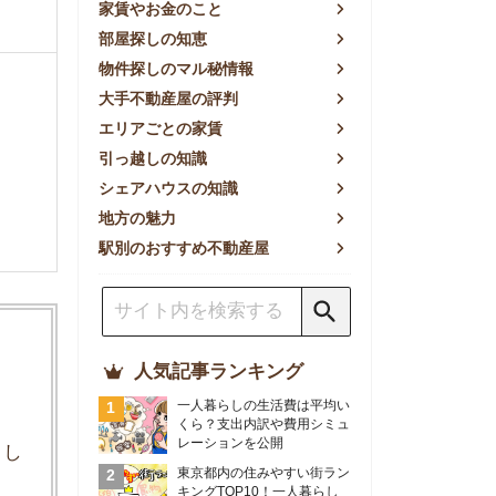
方の魅力
別のおすすめ不動産屋
人気記事ランキング
一人暮らしの生活費は平均い
くら？支出内訳や費用シミュ
レーションを公開
東京都内の住みやすい街ラン
キングTOP10！一人暮らし
におすすめの駅も公開
【2026年最新】
【2026年】賃貸サイトおす
すめランキング！全50社の
物件探しサイトを比較検証
おすすめの良い不動産屋ラン
キングTOP10！プロが賃貸
仲介業者を徹底比較
部屋探しアプリ全27社徹底
比較！物件探しアプリランキ
ングTOP5【ニーズ別】
賃貸の家賃保証会社で審査が