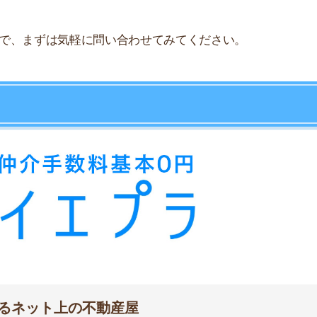
ット上の不動産屋
25-8
-2-2
武1-16-18
・埼玉・千葉