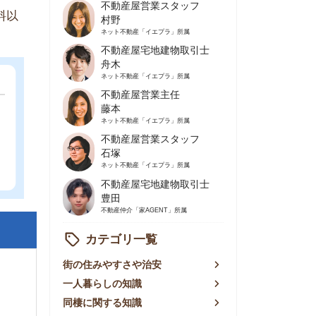
不動産屋営業主任
藤本
ネット不動産
「イエプラ」所属
不動産屋営業スタッフ
石塚
ネット不動産
「イエプラ」所属
不動産屋宅地建物取引士
豊田
不動産仲介
「家AGENT」所属
カテゴリ一覧
の住みやすさや治安
人暮らしの知識
棲に関する知識
賃やお金のこと
屋探しの知恵
件探しのマル秘情報
手不動産屋の評判
リアごとの家賃
っ越しの知識
ェアハウスの知識