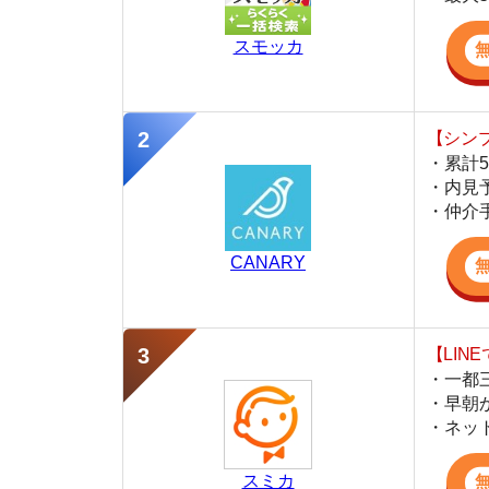
・仲介手数料を
CANARY
【LINEで物件
・一都三県ほぼ
・早朝から深夜
・ネットにない
スミカ
監修
岩井 勇太
ファイナンシャル・プランナー
宅地建物取引士
日本FP協会認定のFP。お金に関する知識を活