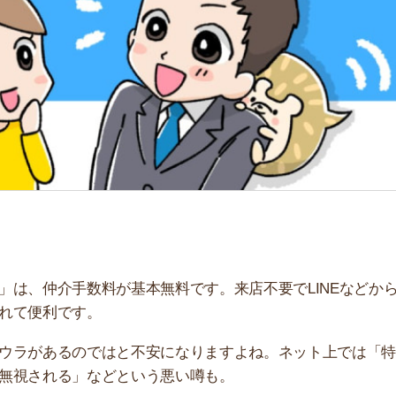
「
お
不
部
紹
メ
「
門
介手数料が基本無料です。来店不要でLINEなどからお
利です。
あるのではと不安になりますよね。ネット上では「特定の
れる」などという悪い噂も。
円でお部屋を提案できる理由を解説します。仲介手数料以
参考にしてください。