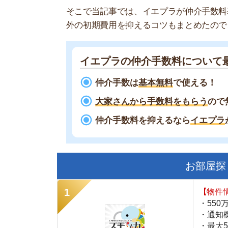
イエプラの仲介手数料について最初に
仲介手数は
基本無料
で使える！
大家さんから手数料をもらう
ので無料に
仲介手数料を抑えるなら
イエプラ
がおす
お部屋探しにお
【物件情報を毎
・550万件以
・通知機能で物
・最大5万円の
スモッカ
【シンプルで使
・累計500万
・内見予約が簡