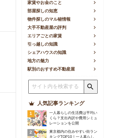
方の魅力
別のおすすめ不動産屋
人気記事ランキング
一人暮らしの生活費は平均い
くら？支出内訳や費用シミュ
レーションを公開
東京都内の住みやすい街ラン
キングTOP10！一人暮らし
におすすめの駅も公開
【2026年最新】
【2026年】賃貸サイトおす
すめランキング！全50社の
物件探しサイトを比較検証
おすすめの良い不動産屋ラン
キングTOP10！プロが賃貸
仲介業者を徹底比較
部屋探しアプリ全27社徹底
比較！物件探しアプリランキ
ングTOP5【ニーズ別】
賃貸の家賃保証会社で審査が