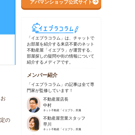
イエプラコラム」は、チャットで
部屋を紹介する来店不要のネット
動産屋「イエプラ」が運営する、
屋探しの疑問や街の情報について
介するメディアです。
ンバー紹介
イエプラコラム」の記事は全て専
家が監修しています！
不動産屋店長
中村
ネット不動産
「イエプラ」所属
不動産屋営業スタッフ
早川
ネット不動産
「イエプラ」所属
不動産屋営業スタッフ
村野
ネット不動産
「イエプラ」所属
不動産屋宅地建物取引士
舟木
ネット不動産
「イエプラ」所属