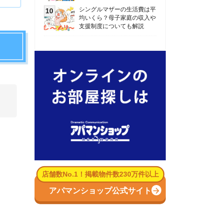
数No.1！掲載物件数230万件以上
パマンショップ公式サイト