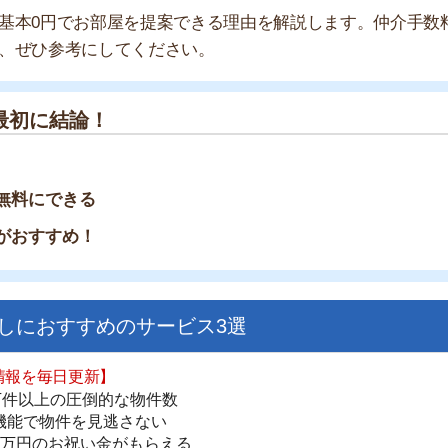
結論！
できる
すめ！
すすめのサービス3選
日更新】
街
上の圧倒的な物件数
一
件を見逃さない
同
お祝い金がもらえる
家
部
ダウンロードはこちら
物
大
エ
いやすい】
引
ダウンロードを突破
単にできる
シ