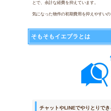
チャットやLINEでやりとりできるネ
株式会社コレック
運営元
CORREC Co., Ltd.
設立年月
2010年3月
【池袋支店】
東京都豊島区東池袋1-
タカセビル8F
【大阪支店】
店舗所在地
大阪府大阪市北区梅田1
大阪駅前第2ビル13F
【名古屋支店】
愛知県名古屋市中村区則
CUBE MEIEKI 203
関東｜東京・神奈川