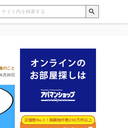
数No.1！掲載物件数230万件以上
パマンショップ公式サイト