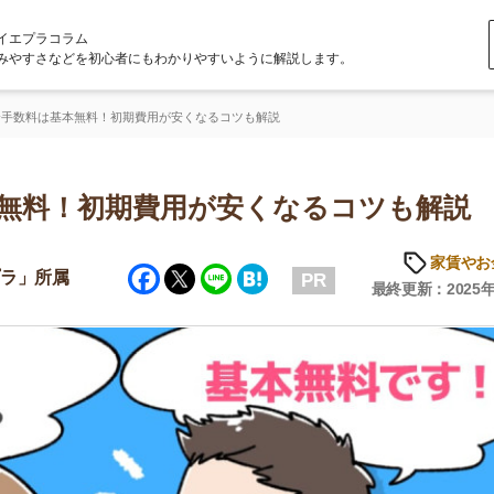
ラム
どを初心者にもわかりやすいように解説します。
本無料！初期費用が安くなるコツも解説
！初期費用が安くなるコツも解説
家賃やお金のこと
Facebook
Twitter
Line
Hatena
属
PR
最終更新：2025年6月20日
店舗
ア