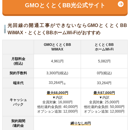
GMOとくとくBB光公式サイト
光回線の開通工事ができないならGMOとくとくBB
WiMAX・とくとくBBホームWi-Fiがおすすめ
GMOとくとくBB
とくとくBB
WiMAX
ホームWi-Fi
月額料金
4,961円
5,082円
(税込)
契約手数料
3,300円(税込)
0円(税込)
33,264円
端末代
33,264円
※
最大68,000円
最大87,000円
▼内訳
▼内訳
キャッシュ
全員対象: 16,000円
全員対象: 25,000円
バック
他社違約金負担: 40,000円
他社違約金負担: 50,000円
オプション追加: 12,000円
オプション追加: 12,000円
契約期間
縛りなし/0円
/違約金