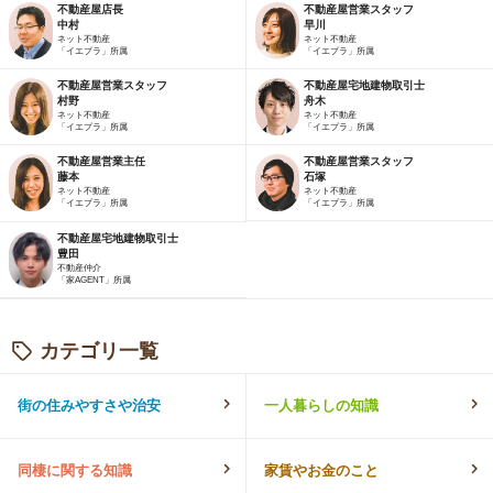
不動産屋店長
不動産屋営業スタッフ
中村
早川
ネット不動産
ネット不動産
「イエプラ」所属
「イエプラ」所属
不動産屋営業スタッフ
不動産屋宅地建物取引士
村野
舟木
ネット不動産
ネット不動産
「イエプラ」所属
「イエプラ」所属
不動産屋営業主任
不動産屋営業スタッフ
藤本
石塚
ネット不動産
ネット不動産
「イエプラ」所属
「イエプラ」所属
不動産屋宅地建物取引士
豊田
不動産仲介
「家AGENT」所属
カテゴリ一覧
街の住みやすさや治安
一人暮らしの知識
同棲に関する知識
家賃やお金のこと