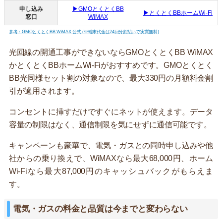
申し込み
▶GMOとくとくBB
▶とくとくBBホームWi-Fi
窓口
WiMAX
参考：GMOとくとくBB WiMAX 公式 (※端末代金は24回分割払いで実質無料)
光回線の開通工事ができないならGMOとくとくBB WiMAX
かとくとくBBホームWi-Fiがおすすめです。GMOとくとく
BB光同様セット割の対象なので、最大330円の月額料金割
引が適用されます。
コンセントに挿すだけですぐにネットが使えます。データ
容量の制限はなく、通信制限を気にせずに通信可能です。
キャンペーンも豪華で、電気・ガスとの同時申し込みや他
社からの乗り換えで、WiMAXなら最大68,000円、ホーム
Wi-Fiなら最大87,000円のキャッシュバックがもらえま
す。
電気・ガスの料金と品質は今までと変わらない