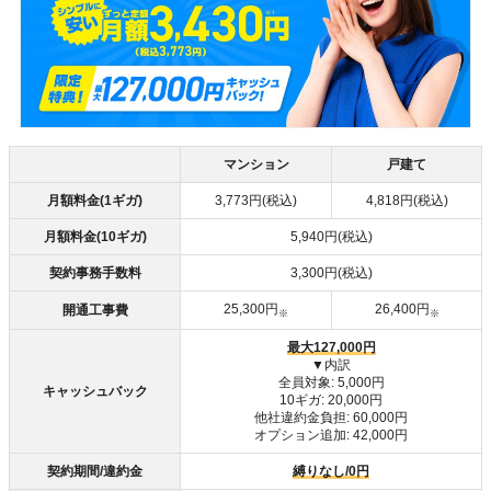
マンション
戸建て
月額料金(1ギガ)
3,773円(税込)
4,818円(税込)
月額料金(10ギガ)
5,940円(税込)
契約事務手数料
3,300円(税込)
25,300円
26,400円
開通工事費
※
※
最大127,000円
▼内訳
全員対象: 5,000円
キャッシュバック
10ギガ: 20,000円
他社違約金負担: 60,000円
オプション追加: 42,000円
契約期間/違約金
縛りなし/0円