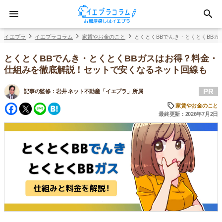
イエプラ
イエプラコラム
家賃やお金のこと
とくとくBBでんき・とくとくBB
とくとくBBでんき・とくとくBBガスはお得？料金・
仕組みを徹底解説！セットで安くなるネット回線も
PR
記事の監修：
岩井 ネット不動産「イエプラ」所属
Facebook
Twitter
Line
Hatena
家賃やお金のこと
最終更新：2026年7月2日