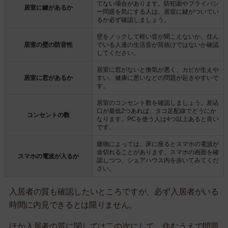
てない場合があります。防犯面やプライバシ
居室に鍵があるか
ー問題を気にする人は、居室に鍵がついてい
るか必ず確認しましょう。
壁をノックして軽い音が聞こえないか、住ん
居室の壁の防音性
でいる人達の生活音が筒抜けではないか確認
してください。
居室に窓がないと換気が悪く、カビが生えや
居室に窓があるか
すい、健康に悪いなどの問題が起きやすいで
す。
居室のコンセント数を確認しましょう。差込
口が最低2つあれば、タコ足配線でどうにか
コンセントの数
なります。PCを使う人は4つ以上あると良い
です。
建物によっては、床に座るとスマホの電波が
途切れることがあります。スマホの画面を確
スマホの電波が入るか
認しつつ、シェアハウス内を歩いてみてくだ
さい。
入居者の質も確認したいところですが、必ず入居者がいる
時間に内見できるとは限りません。
ほか入居者の質に関しては二の次にして、住むうえで問題