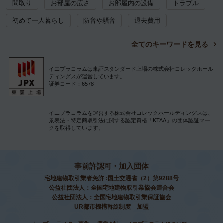
間取り
お部屋の広さ
お部屋内の設備
トラブル
初めて一人暮らし
防音や騒音
退去費用
全てのキーワードを見る
イエプラコラムは東証スタンダード上場の株式会社コレックホール
ディングスが運営しています。
証券コード：6578
イエプラコラムを運営する株式会社コレックホールディングスは、
景表法・特定商取引法に関する認定資格「KTAA」の団体認証マー
クを取得しています。
事前許認可・加入団体
宅地建物取引業者免許 :国土交通省（2）第9288号
公益社団法人：全国宅地建物取引業協会連合会
公益社団法人：全国宅地建物取引業保証協会
UR都市機構斡旋制度 加盟