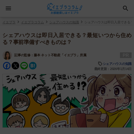
イエプラ
イエプラコラム
シェアハウスの知識
シェアハウスは即日入居できる？
シェアハウスは即日入居できる？最短いつから住め
る？事前準備すべきものは？
PR
記事の監修：
藤本 ネット不動産「イエプラ」所属
Facebook
Twitter
Line
Hatena
シェアハウスの知識
最終更新：2026年1月14日