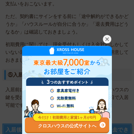
支払いをおこないます。
ただ、契約書にサインをする前に「途中解約ができるかど
うか」「ハウスルールが自分に合うか」「退去費用はどう
なるか」は確認しておきましょう。
初期費用に関しては、現金受付もしくは入金対応しかして
いない運営会社が多いです。事前に多めの現金を用意して
おきましょう。
⑤入居
入居前に事前説明があり、説明を受ければシェアハウスの
鍵を受け取れます。賃貸契約さえしてしまえば即日で入居
可能です。
クロスハウスの公式サイトへ
入居後に合わないと感じた場合は1ヶ月で退去でき