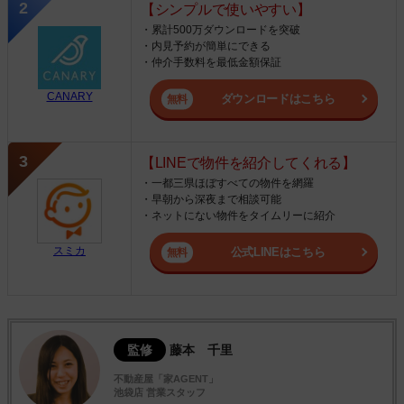
【シンプルで使いやすい】
・累計500万ダウンロードを突破
・内見予約が簡単にできる
・仲介手数料を最低金額保証
CANARY
ダウンロードはこちら
【LINEで物件を紹介してくれる】
・一都三県ほぼすべての物件を網羅
・早朝から深夜まで相談可能
・ネットにない物件をタイムリーに紹介
スミカ
公式LINEはこちら
監修
藤本 千里
不動産屋「家AGENT」
池袋店 営業スタッフ