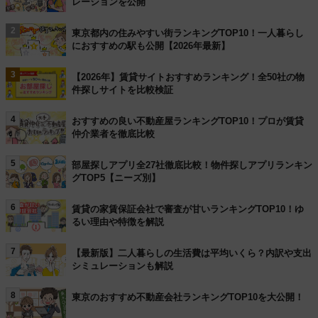
レーションを公開
2
東京都内の住みやすい街ランキングTOP10！一人暮らし
におすすめの駅も公開【2026年最新】
3
【2026年】賃貸サイトおすすめランキング！全50社の物
件探しサイトを比較検証
4
おすすめの良い不動産屋ランキングTOP10！プロが賃貸
仲介業者を徹底比較
5
部屋探しアプリ全27社徹底比較！物件探しアプリランキン
グTOP5【ニーズ別】
6
賃貸の家賃保証会社で審査が甘いランキングTOP10！ゆ
るい理由や特徴を解説
7
【最新版】二人暮らしの生活費は平均いくら？内訳や支出
シミュレーションも解説
8
東京のおすすめ不動産会社ランキングTOP10を大公開！