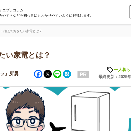
ラム
どを初心者にもわかりやすいように解説します。
きたい家電とは？
家電とは？
一人暮らしの知識
Facebook
Twitter
Line
Hatena
属
PR
最終更新：2025年6月23日
店舗
ア