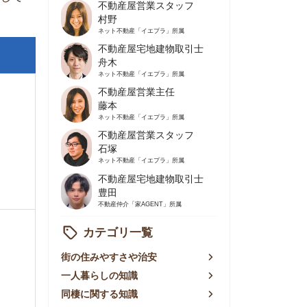
不動産屋営業主任
藤本
ネット不動産
「イエプラ」所属
不動産屋営業スタッフ
石塚
ネット不動産
「イエプラ」所属
不動産屋宅地建物取引士
豊田
不動産仲介
「家AGENT」所属
カテゴリ一覧
の住みやすさや治安
人暮らしの知識
棲に関する知識
賃やお金のこと
屋探しの知恵
件探しのマル秘情報
手不動産屋の評判
リアごとの家賃
っ越しの知識
ェアハウスの知識