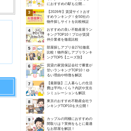
甘いランキングTOP10！ゆ
るい理由や特徴を解説
【最新版】二人暮らしの生活
費は平均いくら？内訳や支出
シミュレーションも解説
東京のおすすめ不動産会社ラ
ンキングTOP10を大公開！
カップルの同棲におすすめの
間取りは？実例をもとに最適
なお部屋を解説！
シングルマザーの生活費は平
均いくら？母子家庭の収入や
支援制度についても解説