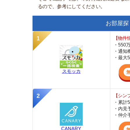
【物件情報を毎
・550万件以
・通知機能で物
・最大5万円の
スモッカ
【シンプルで使
・累計500万
・内見予約が簡
・仲介手数料を
CANARY
【LINEで物件
・一都三県ほぼ
・早朝から深夜
・ネットにない