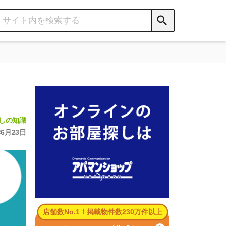
数No.1！掲載物件数230万件以上
パマンショップ公式サイト