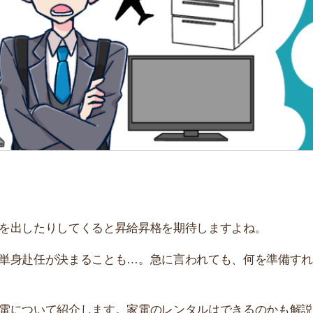
「
お
不
部
紹
メ
「
門
たりしてくると昇給昇格を期待しますよね。
任が決まることも…。急に言われても、何を準備すれば良
いて紹介します。家電のレンタルはできるのかも解説して
すすめのサービス3選