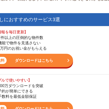
日更新】
上の圧倒的な物件数
件を見逃さない
お祝い金がもらえる
ダウンロードはこちら
いやすい】
ダウンロードを突破
単にできる
街
最低金額保証
一
同
ダウンロードはこちら
家
部
物
を紹介してくれる】
大
すべての物件を網羅
エ
まで相談可能
引
物件をタイムリーに紹介
シ