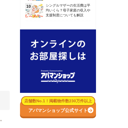
数No.1！掲載物件数230万件以上
パマンショップ公式サイト