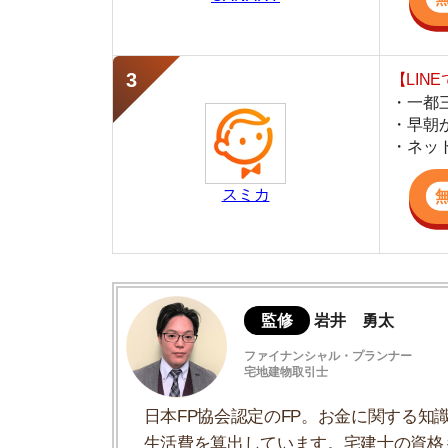
スミカ
監修
岩井 勇太
ファイナンシャル・プランナー
宅地建物取引士
日本FP協会認定のFP。お金に関する知識を活
生活費を算出しています。宅建士の資格も取得
ど、生活設計についてのトータルサポートをお
最低限必要な家電
あったほうがいい家電
家電のレンタル
単身赴任におすすめの部屋