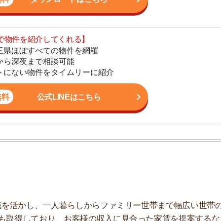
公式LINEはこちら
地
駅
1
かし、一人暮らしからファミリー世帯まで幅広い世帯の
2
しており、お客様の収入に見合った家賃を提案するな
こなっています。
3
4
5
6