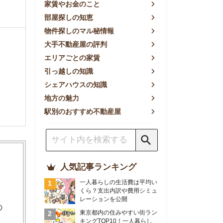
方の魅力
別のおすすめ不動産屋
人気記事ランキング
一人暮らしの生活費は平均い
くら？支出内訳や費用シミュ
レーションを公開
東京都内の住みやすい街ラン
キングTOP10！一人暮らし
におすすめの駅も公開
【2026年最新】
【2026年】賃貸サイトおす
すめランキング！全50社の
物件探しサイトを比較検証
おすすめの良い不動産屋ラン
キングTOP10！プロが賃貸
仲介業者を徹底比較
部屋探しアプリ全27社徹底
比較！物件探しアプリランキ
ングTOP5【ニーズ別】
賃貸の家賃保証会社で審査が