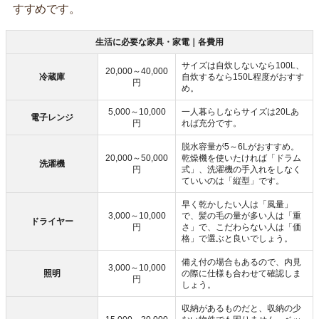
すすめです。
生活に必要な家具・家電｜各費用
サイズは自炊しないなら100L、
20,000～40,000
冷蔵庫
自炊するなら150L程度がおすす
円
め。
5,000～10,000
一人暮らしならサイズは20Lあ
電子レンジ
円
れば充分です。
脱水容量が5～6Lがおすすめ。
20,000～50,000
乾燥機を使いたければ「ドラム
洗濯機
円
式」、洗濯機の手入れをしなく
ていいのは「縦型」です。
早く乾かしたい人は「風量」
3,000～10,000
で、髪の毛の量が多い人は「重
ドライヤー
円
さ」で、こだわらない人は「価
格」で選ぶと良いでしょう。
備え付の場合もあるので、内見
3,000～10,000
照明
の際に仕様も合わせて確認しま
円
しょう。
収納があるものだと、収納の少