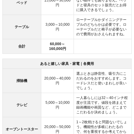
15,000～30,000
ない物件でも困りません。ベッ
ベッド
円
ドと寝具のセット販売だとお得
に購入できるでしょう。
ローテーブルかダイニングテー
3,000～10,000
ブルのどちらかは必要です。ロ
テーブル
円
ーテーブルだと椅子が必要ない
ので費用がおさえられますね。
60,000～
合計
160,000円
あると嬉しい家具・家電｜各費用
選ぶときは静音性、吸引力にこ
20,000～40,000
だわるのをおすすめします。コ
掃除機
円
ードレスだと使いまわしが良い
でしょう。
一人暮らしには32～40インチ程
5,000～10,000
度が主流です。値段を踏まえて
テレビ
円
録画機能や画質など、どこまで
こだわるか決めましょう。
1～2枚焼けると問題ないでしょ
20,000～50,000
う。機能性が多岐にわたるの
オーブントースター
円
で、何を重視するか考えてから