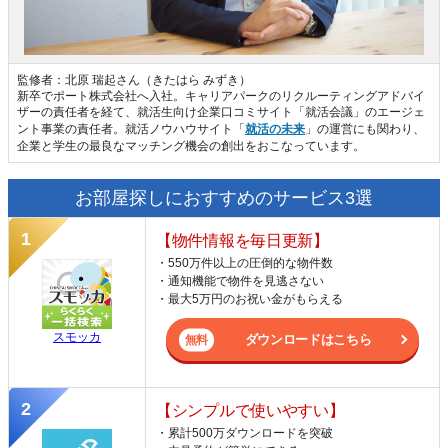
監修者：北原 瑞起さん（きたはら みずき）
新卒でポート株式会社へ入社。キャリアパークのリクルーティングアドバイ
ザーの責任者を経て、就活生向け企業口コミサイト「就活会議」のエージェ
ント事業の責任者。就活ノウハウサイト「
就活の未来
」の運営にも関わり、
企業と学生の最良なマッチング機会の創出をおこなっています。
お部屋探しにおすすめのサービス3選
【物件情報を毎日更新】
・550万件以上の圧倒的な物件数
・通知機能で物件を見逃さない
・最大5万円のお祝い金がもらえる
スモッカ
ダウンロードはこちら
【シンプルで使いやすい】
・累計500万ダウンロードを突破