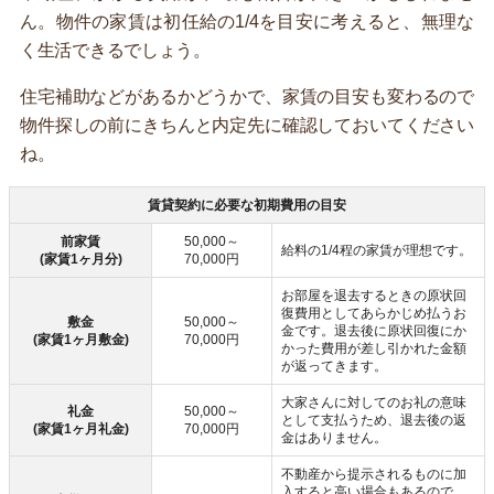
ん。物件の家賃は初任給の1/4を目安に考えると、無理な
く生活できるでしょう。
住宅補助などがあるかどうかで、家賃の目安も変わるので
物件探しの前にきちんと内定先に確認しておいてください
ね。
賃貸契約に必要な初期費用の目安
前家賃
50,000～
給料の1/4程の家賃が理想です。
(家賃1ヶ月分)
70,000円
お部屋を退去するときの原状回
復費用としてあらかじめ払うお
敷金
50,000～
金です。退去後に原状回復にか
(家賃1ヶ月敷金)
70,000円
かった費用が差し引かれた金額
が返ってきます。
大家さんに対してのお礼の意味
礼金
50,000～
として支払うため、退去後の返
(家賃1ヶ月礼金)
70,000円
金はありません。
不動産から提示されるものに加
入すると高い場合もあるので、