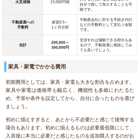
火災保険
15,000円程
自分で探して加入することも可
能です。
不動産会社に対する手続き代行
不動産屋への
家賃0.5～
などの手数料として支払う金額
手数料
1ヶ月分程
です。
交渉すれば減額できる部分もあ
200,000～
合計
るので、不動産屋に相談してみ
300,000円
ても良いでしょう。
家具・家電でかかる費用
初期費用としては、家具・家電も大きな割合を占めます。
家具や家電は価格帯も幅広く、機能性も多岐にわたるた
め、予算や条件を設定してから、自分に合ったものを選び
ましょう。
初めに揃えすぎると、あとから不必要だと感じて後悔する
場合もあります。初めに揃えるものは必要最低限にして、
入居後に本当に必要だと感じたものを追加購入するのがお