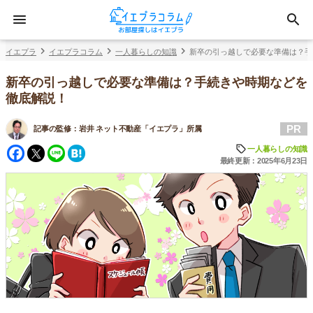
イエプラ
イエプラコラム
一人暮らしの知識
新卒の引っ越しで必要な準備は？手
新卒の引っ越しで必要な準備は？手続きや時期などを
徹底解説！
PR
記事の監修：
岩井 ネット不動産「イエプラ」所属
Facebook
Twitter
Line
Hatena
一人暮らしの知識
最終更新：2025年6月23日