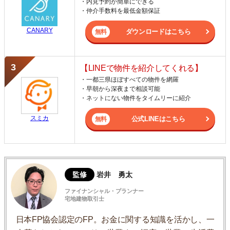
・内見予約が簡単にできる
・仲介手数料を最低金額保証
CANARY
ダウンロードはこちら
【LINEで物件を紹介してくれる】
・一都三県ほぼすべての物件を網羅
・早朝から深夜まで相談可能
・ネットにない物件をタイムリーに紹介
スミカ
公式LINEはこちら
監修
岩井 勇太
ファイナンシャル・プランナー
宅地建物取引士
日本FP協会認定のFP。お金に関する知識を活かし、一