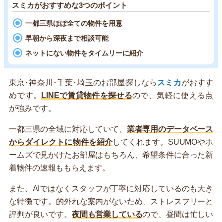
スミカがおすすめな3つのポイント
一都三県ほぼ全ての物件を用意
早朝から深夜まで相談可能
ネットにない物件をタイムリーに紹介
東京･神奈川･千葉･埼玉のお部屋探しなら
スミカ
がおすす
めです。
LINEで賃貸物件を探せる
ので、気軽に使える点
が強みです。
一都三県の全域に対応していて、
業者専用のデータベース
からダイレクトに物件を紹介
してくれます。SUUMOやホ
ームズで見かけたお部屋はもちろん、希望条件に合った新
着物件の速報ももらえます。
また、AIではなくスタッフが丁寧に対応しているのも大き
な特徴です。的外れな案内がないため、ストレスフリーと
評判が良いです。
夜間も営業している
ので、昼間は忙しい