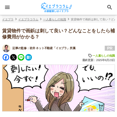
イエプラ
イエプラコラム
一人暮らしの知識
賃貸物件で画鋲は刺して良い？どん
賃貸物件で画鋲は刺して良い？どんなことをしたら補
修費用がかかる？
PR
記事の監修：
岩井 ネット不動産「イエプラ」所属
Facebook
Twitter
Line
Hatena
一人暮らしの知識
最終更新：2025年6月23日