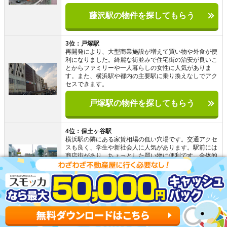
藤沢駅の物件を探してもらう
3位：戸塚駅
再開発により、大型商業施設が増えて買い物や外食が便
利になりました。綺麗な街並みで住宅街の治安が良いこ
とからファミリーや一人暮らしの女性に人気がありま
す。また、横浜駅や都内の主要駅に乗り換えなしでアク
セスできます。
戸塚駅の物件を探してもらう
4位：保土ヶ谷駅
横浜駅の隣にある家賃相場の低い穴場です。交通アクセ
スも良く、学生や新社会人に人気があります。駅前には
商店街があり、ちょっとした買い物に便利です。全体的
に治安も良いので女性の一人暮らしにおすすめです。
保土ケ谷駅の物件を探してもらう
5位：新百合ヶ丘駅
新百合ヶ丘駅周辺は、再開発されて綺麗な見た目になり