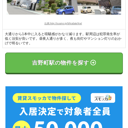
出典:http://suumo.jp/b/kodate/kw/
大通りから1本中に入ると喧騒感がかなり減ります。駅周辺は犯罪発生率が
低く治安が良いです。昼夜人通りが多く、夜も街灯やマンション灯りのおか
げで明るいです。
吉野町駅の物件を探す