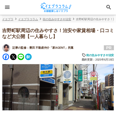
イエプラ
イエプラコラム
街の住みやすさや治安
吉野町駅周辺の住みやすさ！治
吉野町駅周辺の住みやすさ！治安や家賃相場・口コミ
など大公開【一人暮らし】
PR
記事の監修：
豊田 不動産仲介「家AGENT」所属
Facebook
Twitter
Line
Hatena
街の住みやすさや治安
最終更新：2025年6月19日