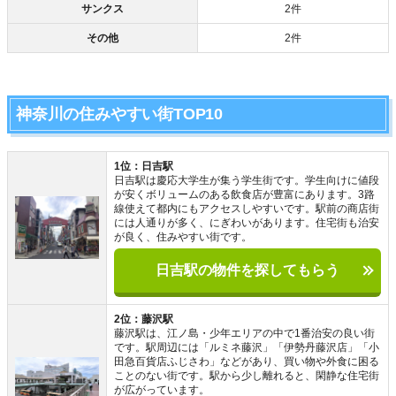
サンクス
2件
その他
2件
神奈川の住みやすい街TOP10
1位：日吉駅
日吉駅は慶応大学生が集う学生街です。学生向けに値段
が安くボリュームのある飲食店が豊富にあります。3路
線使えて都内にもアクセスしやすいです。駅前の商店街
には人通りが多く、にぎわいがあります。住宅街も治安
が良く、住みやすい街です。
日吉駅の物件を探してもらう
2位：藤沢駅
藤沢駅は、江ノ島・少年エリアの中で1番治安の良い街
です。駅周辺には「ルミネ藤沢」「伊勢丹藤沢店」「小
田急百貨店ふじさわ」などがあり、買い物や外食に困る
ことのない街です。駅から少し離れると、閑静な住宅街
が広がっています。