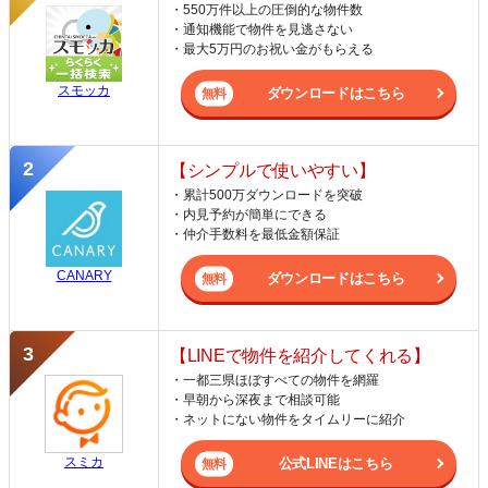
・550万件以上の圧倒的な物件数
・通知機能で物件を見逃さない
・最大5万円のお祝い金がもらえる
スモッカ
ダウンロードはこちら
【シンプルで使いやすい】
・累計500万ダウンロードを突破
・内見予約が簡単にできる
・仲介手数料を最低金額保証
CANARY
ダウンロードはこちら
【LINEで物件を紹介してくれる】
・一都三県ほぼすべての物件を網羅
・早朝から深夜まで相談可能
・ネットにない物件をタイムリーに紹介
スミカ
公式LINEはこちら