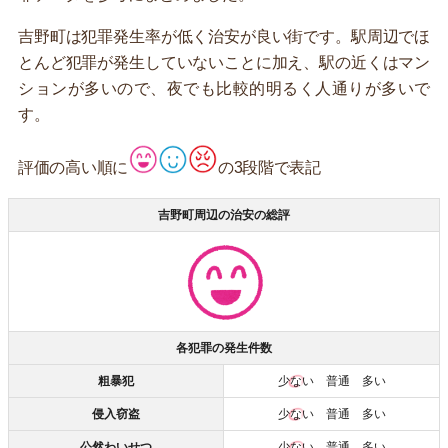
吉野町は犯罪発生率が低く治安が良い街です。駅周辺でほ
とんど犯罪が発生していないことに加え、駅の近くはマン
ションが多いので、夜でも比較的明るく人通りが多いで
す。
評価の高い順に
の3段階で表記
吉野町周辺の治安の総評
各犯罪の発生件数
粗暴犯
少ない
普通 多い
侵入窃盗
少ない
普通 多い
公然わいせつ
少ない
普通 多い