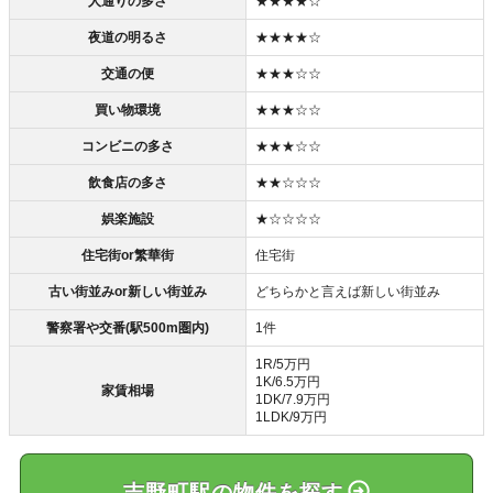
人通りの多さ
★★★★☆
夜道の明るさ
★★★★☆
交通の便
★★★☆☆
買い物環境
★★★☆☆
コンビニの多さ
★★★☆☆
飲食店の多さ
★★☆☆☆
娯楽施設
★☆☆☆☆
住宅街or繁華街
住宅街
古い街並みor新しい街並み
どちらかと言えば新しい街並み
警察署や交番(駅500m圏内)
1件
1R/5万円
1K/6.5万円
家賃相場
1DK/7.9万円
1LDK/9万円
吉野町駅の物件を探す