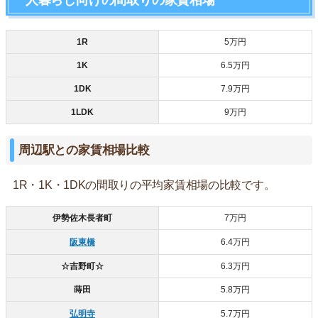
一人暮らし向けの間取りの家賃相場
1R
5万円
1K
6.5万円
1DK
7.9万円
1LDK
9万円
周辺駅との家賃相場比較
1R・1K・1DKの間取りの平均家賃相場の比較です。
伊勢佐木長者町
7万円
阪東橋
6.4万円
☆吉野町☆
6.3万円
蒔田
5.8万円
弘明寺
5.7万円