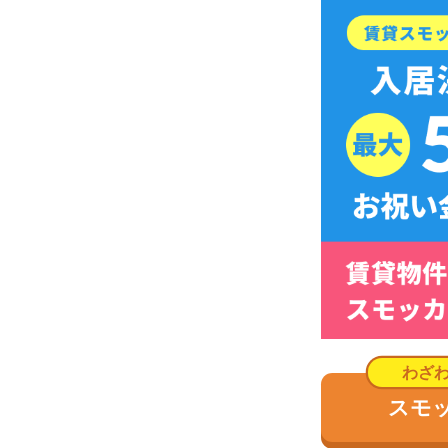
スモッカを
谷津は非常に治安が良い
谷津の治安を千葉県警公表の2016年1月~7月の
評価の高い順に
の3段階で表記
谷津周
各犯