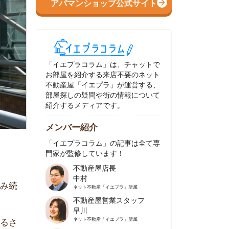
イエプラコラム」は、チャットで
部屋を紹介する来店不要のネット
動産屋「イエプラ」が運営する、
屋探しの疑問や街の情報について
介するメディアです。
ンバー紹介
イエプラコラム」の記事は全て専
家が監修しています！
不動産屋店長
中村
ネット不動産
「イエプラ」所属
不動産屋営業スタッフ
早川
ネット不動産
「イエプラ」所属
不動産屋営業スタッフ
村野
ネット不動産
「イエプラ」所属
不動産屋宅地建物取引士
舟木
ネット不動産
「イエプラ」所属