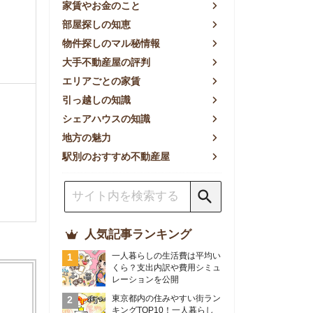
方の魅力
別のおすすめ不動産屋
人気記事ランキング
一人暮らしの生活費は平均い
くら？支出内訳や費用シミュ
レーションを公開
東京都内の住みやすい街ラン
キングTOP10！一人暮らし
におすすめの駅も公開
【2026年最新】
【2026年】賃貸サイトおす
すめランキング！全50社の
物件探しサイトを比較検証
おすすめの良い不動産屋ラン
キングTOP10！プロが賃貸
仲介業者を徹底比較
部屋探しアプリ全27社徹底
比較！物件探しアプリランキ
ングTOP5【ニーズ別】
賃貸の家賃保証会社で審査が