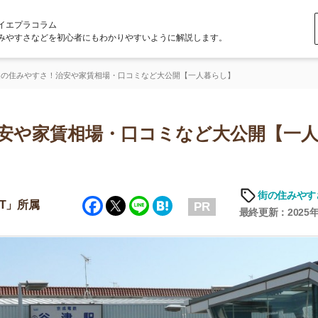
ラム
どを初心者にもわかりやすいように解説します。
さ！治安や家賃相場・口コミなど大公開【一人暮らし】
家賃相場・口コミなど大公開【一人暮ら
街の住みやすさや治安
Facebook
Twitter
Line
Hatena
PR
最終更新：2025年6月19日
店舗
ア