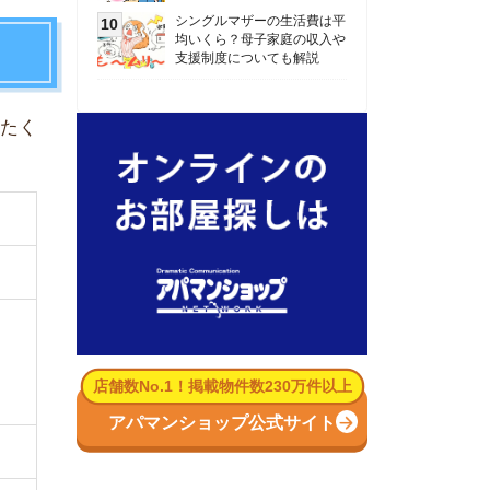
数No.1！掲載物件数230万件以上
パマンショップ公式サイト