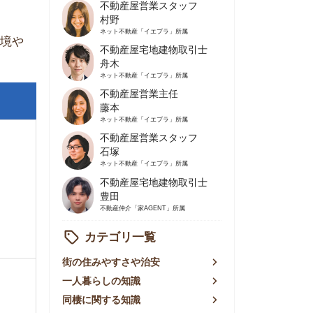
不動産屋営業主任
藤本
ネット不動産
「イエプラ」所属
不動産屋営業スタッフ
石塚
ネット不動産
「イエプラ」所属
不動産屋宅地建物取引士
豊田
不動産仲介
「家AGENT」所属
カテゴリ一覧
の住みやすさや治安
人暮らしの知識
棲に関する知識
賃やお金のこと
屋探しの知恵
件探しのマル秘情報
手不動産屋の評判
リアごとの家賃
っ越しの知識
ェアハウスの知識