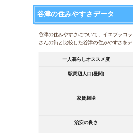
1R/5
1K/5
家賃相場
1DK/
1LDK
治安の良さ
★★
交通の便
★★
自然の多さ
★★
コンビニの多さ
★★
ショッピング
★★
娯楽施設
★★
・家賃
おすすめポイント
・谷津
・千