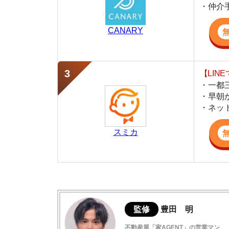
・早朝から深夜
・ネットにない
スミカ
監修
豊田 明
不動産屋「家AGENT」の営業マン
宅地建物取引士
賃貸の仲介会社「家AGENT」の現役の営業マ
ての経験と専門知識を活かして、お部屋探しや
谷津の住みやすさデータ
谷津は非常に治安が良い
谷津の口コミ評判(全3件)