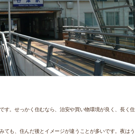
「
お
不
部
紹
メ
「
門
せっかく住むなら、治安や買い物環境が良く、長く住み続
、住んだ後とイメージが違うことが多いです。夜はうるさ
。
説しています！治安や家賃相場はもちろん、買い物環境や
ぜひ参考にしてください。