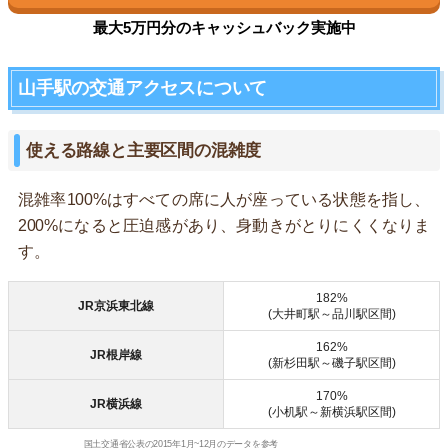
最大5万円分のキャッシュバック実施中
山手駅の交通アクセスについて
使える路線と主要区間の混雑度
混雑率100%はすべての席に人が座っている状態を指し、
200%になると圧迫感があり、身動きがとりにくくなりま
す。
182%
JR京浜東北線
(大井町駅～品川駅区間)
162%
JR根岸線
(新杉田駅～磯子駅区間)
170%
JR横浜線
(小机駅～新横浜駅区間)
国土交通省公表の2015年1月~12月のデータを参考