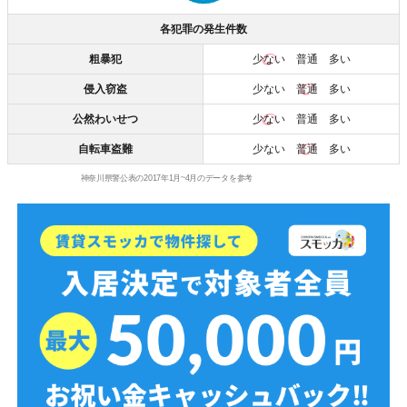
各犯罪の発生件数
粗暴犯
少ない
普通 多い
侵入窃盗
少ない
普通
多い
公然わいせつ
少ない
普通 多い
自転車盗難
少ない
普通
多い
神奈川県警公表の2017年1月~4月のデータを参考