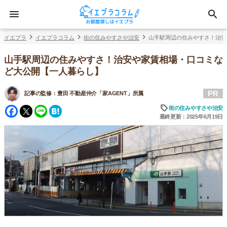
イエプラ
イエプラコラム
街の住みやすさや治安
山手駅周辺の住みやすさ！治安
山手駅周辺の住みやすさ！治安や家賃相場・口コミな
ど大公開【一人暮らし】
PR
記事の監修：
豊田 不動産仲介「家AGENT」所属
Facebook
Twitter
Line
Hatena
街の住みやすさや治安
最終更新：2025年6月19日