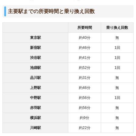
主要駅までの所要時間と乗り換え回数
所要時間
乗り換え回数
東京駅
約40分
無
新宿駅
約46分
1回
渋谷駅
約41分
1回
池袋駅
約52分
1回
品川駅
約31分
無
上野駅
約46分
無
中野駅
約56分
1回
赤羽駅
約56分
無
横浜駅
約9分
無
川崎駅
約22分
無