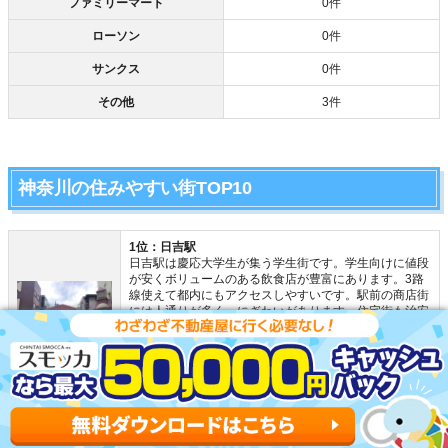
ファミリーマート
0件
ローソン
0件
サンクス
0件
その他
3件
神奈川の住みやすい街TOP10
1位：日吉駅
日吉駅は慶応大学生が集う学生街です。学生向けに値段
が安くボリュームのある飲食店が豊富にあります。3路
線使えて都内にもアクセスしやすいです。駅前の商店街
には人通りが多く、にぎわいがあります。住宅街も治安
が良く、住みやすい街です。
日吉駅の物件を探してもらう
2位：藤沢駅
藤沢駅は、江ノ島・少年エリアの中で1番治安の良い街