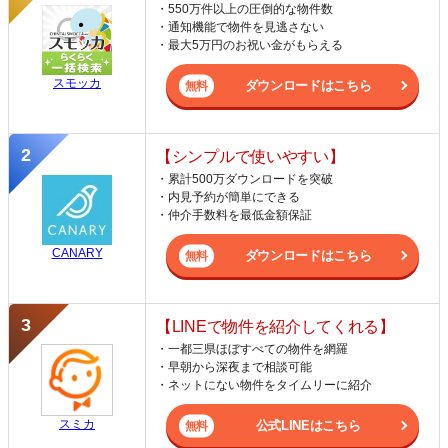
・550万件以上の圧倒的な物件数
・通知機能で物件を見逃さない
・最大5万円のお祝い金がもらえる
スモッカ
ダウンロードはこちら
【シンプルで使いやすい】
・累計500万ダウンロードを突破
・内見予約が簡単にできる
・仲介手数料を最低金額保証
CANARY
ダウンロードはこちら
【LINEで物件を紹介してくれる】
・一都三県ほぼすべての物件を網羅
・早朝から深夜まで相談可能
・ネットにない物件をタイムリーに紹介
スミカ
公式LINEはこちら