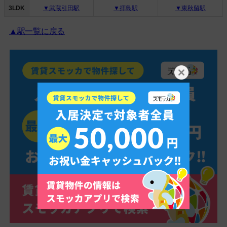
3LDK
▼武蔵引田駅
▼拝島駅
▼東秋留駅
▲駅一覧に戻る