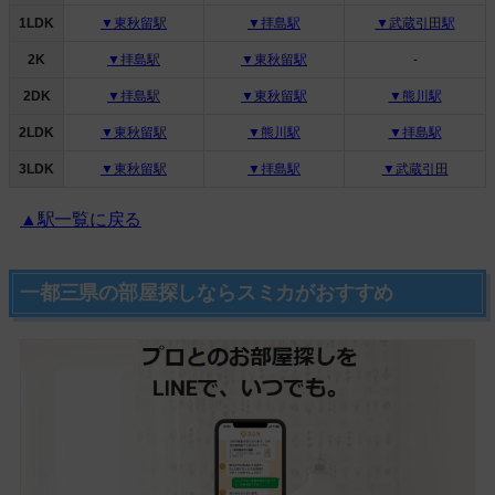
1LDK
▼東秋留駅
▼拝島駅
▼武蔵引田駅
2K
▼拝島駅
▼東秋留駅
-
2DK
▼拝島駅
▼東秋留駅
▼熊川駅
2LDK
▼東秋留駅
▼熊川駅
▼拝島駅
3LDK
▼東秋留駅
▼拝島駅
▼武蔵引田
▲駅一覧に戻る
一都三県の部屋探しならスミカがおすすめ