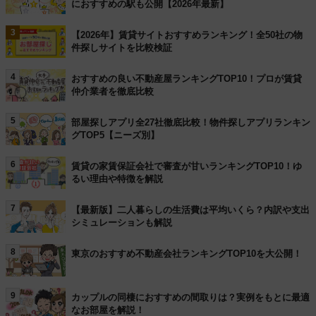
におすすめの駅も公開【2026年最新】
3
【2026年】賃貸サイトおすすめランキング！全50社の物
件探しサイトを比較検証
4
おすすめの良い不動産屋ランキングTOP10！プロが賃貸
仲介業者を徹底比較
5
部屋探しアプリ全27社徹底比較！物件探しアプリランキン
グTOP5【ニーズ別】
6
賃貸の家賃保証会社で審査が甘いランキングTOP10！ゆ
るい理由や特徴を解説
7
【最新版】二人暮らしの生活費は平均いくら？内訳や支出
シミュレーションも解説
8
東京のおすすめ不動産会社ランキングTOP10を大公開！
9
カップルの同棲におすすめの間取りは？実例をもとに最適
なお部屋を解説！