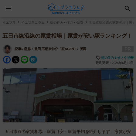
イエプラ
イエプラコラム
街の住みやすさや治安
五日市線沿線の家賃相場｜家賃
五日市線沿線の家賃相場｜家賃が安い駅ランキング！
PR
記事の監修：
豊田 不動産仲介「家AGENT」所属
Facebook
Twitter
Line
Hatena
街の住みやすさや治安
最終更新：2025年6月19日
五日市線の家賃相場・家賃目安・家賃平均を紹介します。家賃が安