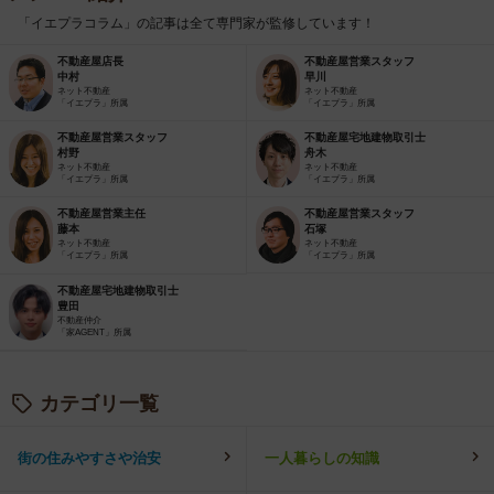
「イエプラコラム」の記事は全て専門家が監修しています！
不動産屋店長
不動産屋営業スタッフ
中村
早川
ネット不動産
ネット不動産
「イエプラ」所属
「イエプラ」所属
不動産屋営業スタッフ
不動産屋宅地建物取引士
村野
舟木
ネット不動産
ネット不動産
「イエプラ」所属
「イエプラ」所属
不動産屋営業主任
不動産屋営業スタッフ
藤本
石塚
ネット不動産
ネット不動産
「イエプラ」所属
「イエプラ」所属
不動産屋宅地建物取引士
豊田
不動産仲介
「家AGENT」所属
カテゴリ一覧
街の住みやすさや治安
一人暮らしの知識