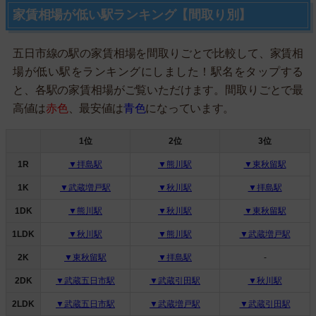
家賃相場が低い駅ランキング【間取り別】
五日市線の駅の家賃相場を間取りごとで比較して、家賃相
場が低い駅をランキングにしました！駅名をタップする
と、各駅の家賃相場がご覧いただけます。間取りごとで最
高値は
赤色
、最安値は
青色
になっています。
1位
2位
3位
1R
▼拝島駅
▼熊川駅
▼東秋留駅
1K
▼武蔵増戸駅
▼秋川駅
▼拝島駅
1DK
▼熊川駅
▼秋川駅
▼東秋留駅
1LDK
▼秋川駅
▼熊川駅
▼武蔵増戸駅
2K
▼東秋留駅
▼拝島駅
-
2DK
▼武蔵五日市駅
▼武蔵引田駅
▼秋川駅
2LDK
▼武蔵五日市駅
▼武蔵増戸駅
▼武蔵引田駅