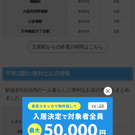
鶴橋駅
約45分
2回
大阪阿部野橋駅
約58分
1回
心斎橋駅
約43分
1回
天神橋筋六丁目駅
約34分
1回
主要駅からの終電の時間はこちら
宇野辺駅の便利なお店情報
駅徒歩5分以内の一人暮らしに便利なお店の件数をまとめ
ました。
スーパー
2件
レストラン/ファストフード店
6件
大型ショッピング施設
1件