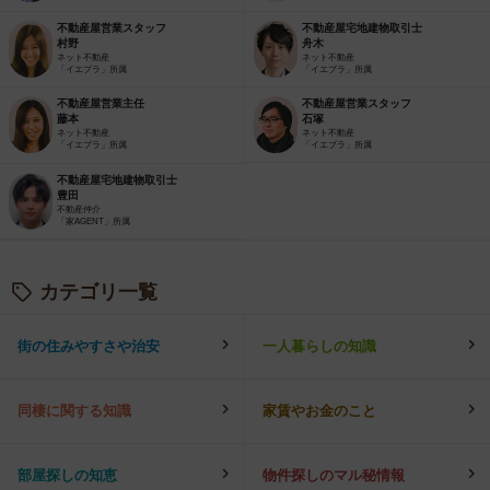
不動産屋営業スタッフ
不動産屋宅地建物取引士
村野
舟木
ネット不動産
ネット不動産
「イエプラ」所属
「イエプラ」所属
不動産屋営業主任
不動産屋営業スタッフ
藤本
石塚
ネット不動産
ネット不動産
「イエプラ」所属
「イエプラ」所属
不動産屋宅地建物取引士
豊田
不動産仲介
「家AGENT」所属
カテゴリ一覧
街の住みやすさや治安
一人暮らしの知識
同棲に関する知識
家賃やお金のこと
部屋探しの知恵
物件探しのマル秘情報