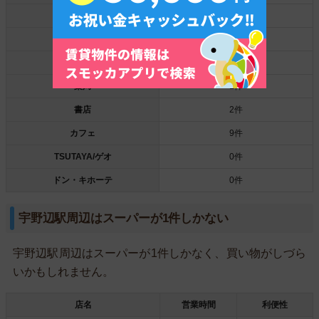
100円ショップ
1件
銀行
1件
郵便局
2件
薬局
1件
書店
2件
カフェ
9件
TSUTAYA/ゲオ
0件
ドン・キホーテ
0件
宇野辺駅周辺はスーパーが1件しかない
宇野辺駅周辺はスーパーが1件しかなく、買い物がしづら
いかもしれません。
店名
営業時間
利便性