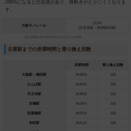
200%になると圧迫感があり、身動きがとりにくくなりま
す。
122%
大阪モノレール
(沢良宜駅～摂津駅区間)
国土交通省公表の2015年1月~12月のデータを参考
主要駅までの所要時間と乗り換え回数
所要時間
乗り換え回数
大阪駅・梅田駅
約38分
1回
なんば駅
約45分
1回
天王寺駅
約48分
1回
京橋駅
約28分
1回
淀屋橋駅
約35分
1回
本町駅
約41分
1回