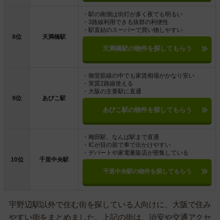
・駅の南側は街灯が多く夜でも明るい
・3路線利用できる抜群の利便性
・駅直結のスーパーで買い物しやすい
8位
天満橋駅
天満橋駅の物件を探してもらう
・御堂筋線の中でも家賃相場がかなり安い
・実質2路線使える
・大阪の主要駅に直通
9位
あびこ駅
あびこ駅の物件を探してもらう
・梅田駅、なんば駅まで直通
・ICが目の前で車で出かけやすい
・デパートや家電量販店が密集している
10位
千里中央駅
千里中央駅の物件を探してもらう
宇野辺駅以外で住む街を探している人向けに、大阪で住み
やすい街をまとめました。上記の街は、治安や交通アクセ