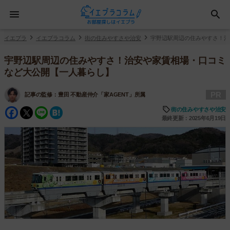
イエプラ
イエプラコラム
街の住みやすさや治安
宇野辺駅周辺の住みやすさ！治
宇野辺駅周辺の住みやすさ！治安や家賃相場・口コミ
など大公開【一人暮らし】
PR
記事の監修：
豊田 不動産仲介「家AGENT」所属
Facebook
Twitter
Line
Hatena
街の住みやすさや治安
最終更新：2025年6月19日