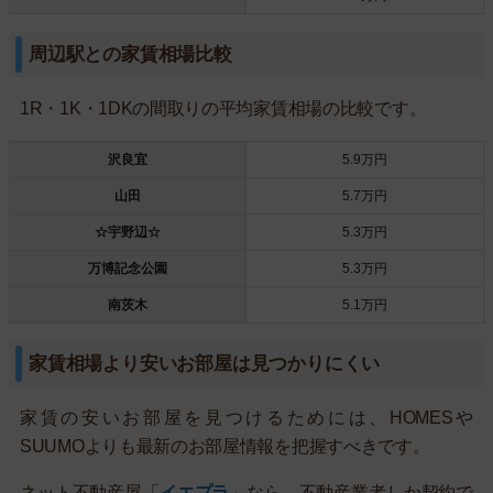
周辺駅との家賃相場比較
1R・1K・1DKの間取りの平均家賃相場の比較です。
沢良宜
5.9万円
山田
5.7万円
☆宇野辺☆
5.3万円
万博記念公園
5.3万円
南茨木
5.1万円
家賃相場より安いお部屋は見つかりにくい
家賃の安いお部屋を見つけるためには、HOMESや
SUUMOよりも最新のお部屋情報を把握すべきです。
ネット不動産屋「
イエプラ
」なら、不動産業者しか契約で