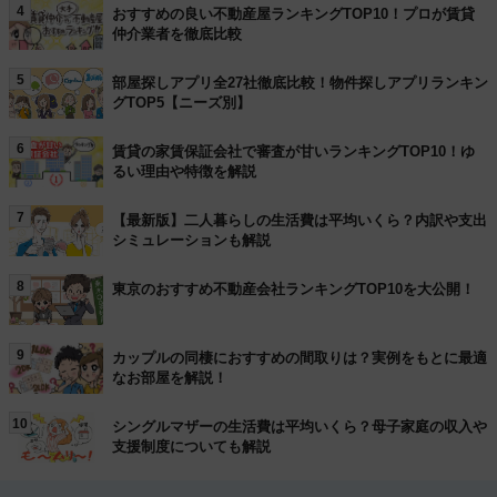
4
おすすめの良い不動産屋ランキングTOP10！プロが賃貸
仲介業者を徹底比較
5
部屋探しアプリ全27社徹底比較！物件探しアプリランキン
グTOP5【ニーズ別】
6
賃貸の家賃保証会社で審査が甘いランキングTOP10！ゆ
るい理由や特徴を解説
7
【最新版】二人暮らしの生活費は平均いくら？内訳や支出
シミュレーションも解説
8
東京のおすすめ不動産会社ランキングTOP10を大公開！
9
カップルの同棲におすすめの間取りは？実例をもとに最適
なお部屋を解説！
10
シングルマザーの生活費は平均いくら？母子家庭の収入や
支援制度についても解説