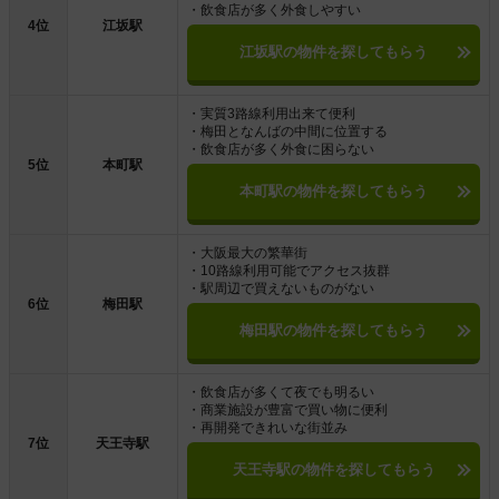
・飲食店が多く外食しやすい
4位
江坂駅
江坂駅の物件を探してもらう
・実質3路線利用出来て便利
・梅田となんばの中間に位置する
・飲食店が多く外食に困らない
5位
本町駅
本町駅の物件を探してもらう
・大阪最大の繁華街
・10路線利用可能でアクセス抜群
・駅周辺で買えないものがない
6位
梅田駅
梅田駅の物件を探してもらう
・飲食店が多くて夜でも明るい
・商業施設が豊富で買い物に便利
・再開発できれいな街並み
7位
天王寺駅
天王寺駅の物件を探してもらう