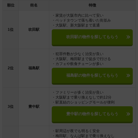
順位
街名
特徴
・家賃が大阪市内に比べて安い
・ベッドタウンで落ち着いた街並み
・大阪駅、新大阪駅まで直通
1位
吹田駅
吹田駅の物件を探してもらう
・犯罪件数が少なく治安が良い
・大阪駅、梅田駅まで徒歩で行ける
・カフェや飲食チェーンが多い
2位
福島駅
福島駅の物件を探してもらう
・ファミリーが多く治安が良い
・大阪駅まで乗り換えなしで約12分
・駅直結のショッピングモールが便利
3位
豊中駅
豊中駅の物件を探してもらう
・駅周辺が夜でも明るく安全
・梅田駅、なんば駅まで乗り換えなし