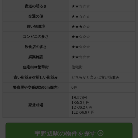
夜道の明るさ
★★☆☆☆
交通の便
★★☆☆☆
買い物環境
★★★☆☆
コンビニの多さ
★★☆☆☆
飲食店の多さ
★★☆☆☆
娯楽施設
★★☆☆☆
住宅街or繁華街
住宅街
古い街並みor新しい街並み
どちらかと言えば古い街並み
警察署や交番(駅500m圏内)
0件
1R/5万円
1K/5.3万円
家賃相場
1DK/6.2万円
1LDK/6.9万円
宇野辺駅の物件を探す