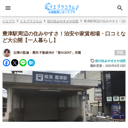
イエプラ
イエプラコラム
街の住みやすさや治安
豊津駅周辺の住みやすさ！治安
豊津駅周辺の住みやすさ！治安や家賃相場・口コミな
ど大公開【一人暮らし】
PR
記事の監修：
豊田 不動産仲介「家AGENT」所属
Facebook
Twitter
Line
Hatena
街の住みやすさや治安
最終更新：2025年6月19日