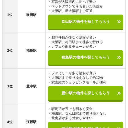
・家賃が大阪市内に比べて安い
・ベッドタウンで落ち着いた街並み
・大阪駅、新大阪駅まで直通
1位
吹田駅
吹田駅の物件を探してもらう
・犯罪件数が少なく治安が良い
・大阪駅、梅田駅まで徒歩で行ける
・カフェや飲食チェーンが多い
2位
福島駅
福島駅の物件を探してもらう
・ファミリーが多く治安が良い
・大阪駅まで乗り換えなしで約12分
・駅直結のショッピングモールが便利
3位
豊中駅
豊中駅の物件を探してもらう
・駅周辺が夜でも明るく安全
・梅田駅、なんば駅まで乗り換えなし
・飲食店が多く外食しやすい
4位
江坂駅