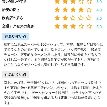
買い物しやすさ
3.0
治安の良さ
4.0
飲食店の多さ
2.0
交通アクセスの良さ
3.0
住みやすい点
駅前には地元スーパーや100円ショップ、本屋、花屋など日常生活
で必要なものが揃っています。飲食店は小さな喫茶店や、居酒屋
チェーン、穴場的なラーメン屋もあり、日常的に外食をする人で
なければ十分です。また閑静な住宅街が広がっており、夜騒がし
いこともなく子供や女性も安心して生活できる町です。
住みにくい点
南北に伸びる北千里線があるので、梅田のへのアクセスは良好で
すが東西に伸びる移動手段がバスしかなく、本数も1時間に数本と
少なく不便です。 ゲームセンターや映画館、カラオケと言った娯
楽設備は皆無なので娯楽を求める人は電車での移動が必須になり
ます。