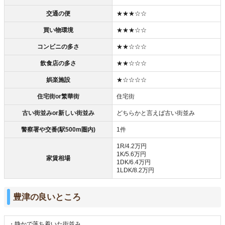
交通の便
★★★☆☆
買い物環境
★★★☆☆
コンビニの多さ
★★☆☆☆
飲食店の多さ
★★☆☆☆
娯楽施設
★☆☆☆☆
住宅街or繁華街
住宅街
古い街並みor新しい街並み
どちらかと言えば古い街並み
警察署や交番(駅500m圏内)
1件
1R/4.2万円
1K/5.6万円
家賃相場
1DK/6.4万円
1LDK/8.2万円
豊津の良いところ
・静かで落ち着いた街並み