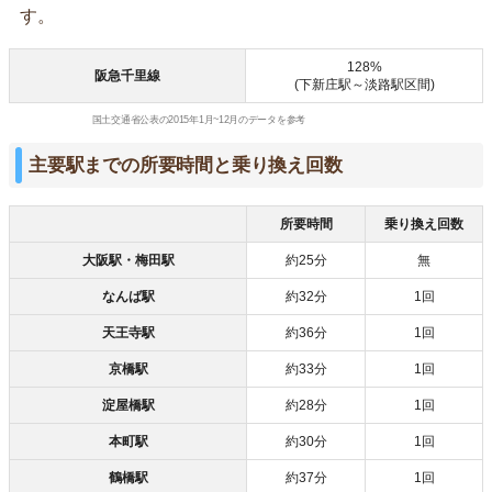
す。
128%
阪急千里線
(下新庄駅～淡路駅区間)
国土交通省公表の2015年1月~12月のデータを参考
主要駅までの所要時間と乗り換え回数
所要時間
乗り換え回数
大阪駅・梅田駅
約25分
無
なんば駅
約32分
1回
天王寺駅
約36分
1回
京橋駅
約33分
1回
淀屋橋駅
約28分
1回
本町駅
約30分
1回
鶴橋駅
約37分
1回