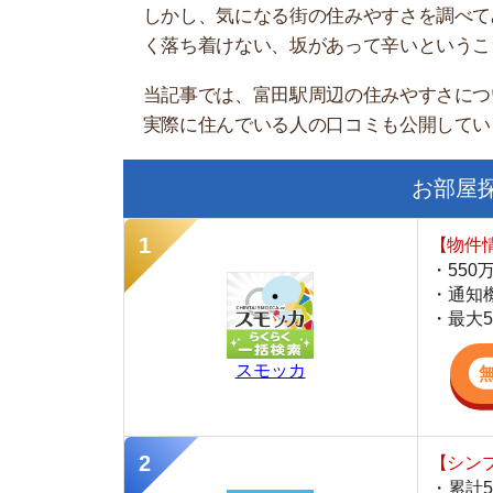
お部屋探しに
【物件情報を毎
・550万件以
・通知機能で物
・最大5万円の
スモッカ
【シンプルで使
・累計500万
・内見予約が簡
・仲介手数料を
CANARY
【最大10万円