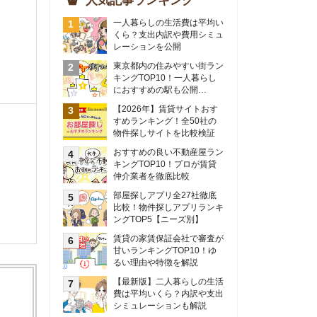
物件探しサイトを比較検証
おすすめの良い不動産屋ラン
キングTOP10！プロが賃貸
仲介業者を徹底比較
部屋探しアプリ全27社徹底
比較！物件探しアプリランキ
ングTOP5【ニーズ別】
賃貸の家賃保証会社で審査が
甘いランキングTOP10！ゆ
るい理由や特徴を解説
【最新版】二人暮らしの生活
費は平均いくら？内訳や支出
シミュレーションも解説
東京のおすすめ不動産会社ラ
ンキングTOP10を大公開！
カップルの同棲におすすめの
間取りは？実例をもとに最適
なお部屋を解説！
シングルマザーの生活費は平
均いくら？母子家庭の収入や
支援制度についても解説