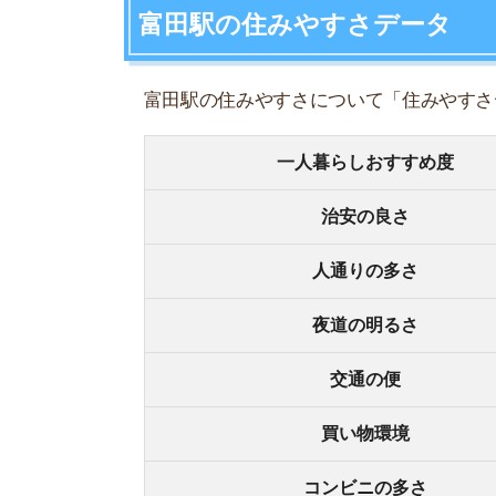
夜道の明るさ
交通の便
買い物環境
コンビニの多さ
飲食店の多さ
娯楽施設
住宅街or繁華街
古い街並みor新しい街並み
警察署や交番(駅500m圏内)
家賃相場