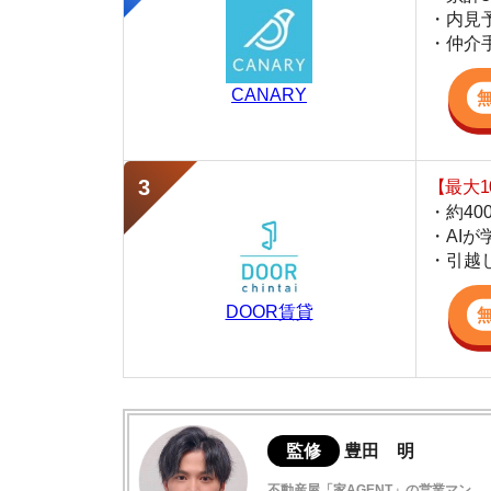
・約400万件
・AIが学習し
・引越し見積も
DOOR賃貸
監修
豊田 明
不動産屋「家AGENT」の営業マン
宅地建物取引士
賃貸の仲介会社「家AGENT」の現役の営業マ
ての経験と専門知識を活かして、お部屋探しや
富田駅の住みやすさデータ
富田駅周辺は犯罪件数が少なく治安が良い
富田駅に5年以上住んだ方の口コミ情報