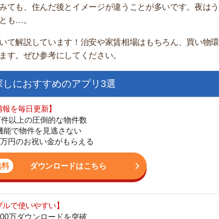
家
部
おすすめのアプリ3選
物
大
日更新】
エ
上の圧倒的な物件数
引
件を見逃さない
シ
お祝い金がもらえる
地
駅
ダウンロードはこちら
いやすい】
ダウンロードを突破
単にできる
1
最低金額保証
ダウンロードはこちら
2
3
お祝い金もらえる】