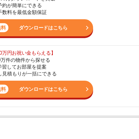
の物件から探せる
てお部屋を提案
4
りが一括にできる
5
ダウンロードはこちら
6
7
8
ン。宅地建物取引士の資格を取得している。営業マンとし
9
入居審査についての不安や疑問を解決しています。
10