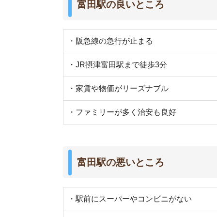
・駅前にスーパーやコンビニがない
・おしゃれな店が全くない
・坂道が多くて疲れる
・狭い道が入り組んでいて夜は薄暗い
街の住みやすさは不動産屋に聞くと良
不動産屋は地域情報に詳しいです。駅周辺の治安
産屋に相談しましょう。
当サイト運営の「
イエプラ
」は、LINEで最適なお
い
未公開物件も取り扱っている
ので、お部屋探し
さらに、
仲介手数料が基本無料
です。初期費用を