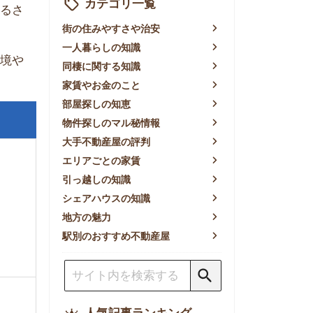
賃やお金のこと
屋探しの知恵
件探しのマル秘情報
手不動産屋の評判
リアごとの家賃
っ越しの知識
ェアハウスの知識
方の魅力
別のおすすめ不動産屋
人気記事ランキング
一人暮らしの生活費は平均い
くら？支出内訳や費用シミュ
レーションを公開
東京都内の住みやすい街ラン
キングTOP10！一人暮らし
におすすめの駅も公開
【2026年最新】
【2026年】賃貸サイトおす
すめランキング！全50社の