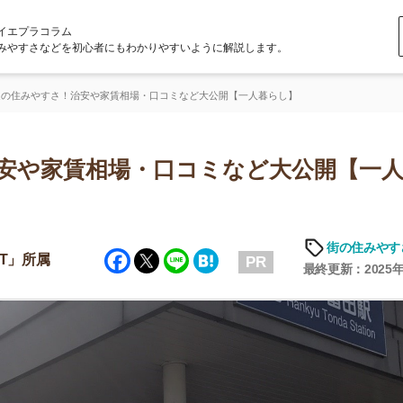
ラム
どを初心者にもわかりやすいように解説します。
さ！治安や家賃相場・口コミなど大公開【一人暮らし】
家賃相場・口コミなど大公開【一人暮ら
「
お
街の住みやすさや治安
Facebook
Twitter
Line
Hatena
不
PR
部
最終更新：2025年6月19日
紹
メ
「
門