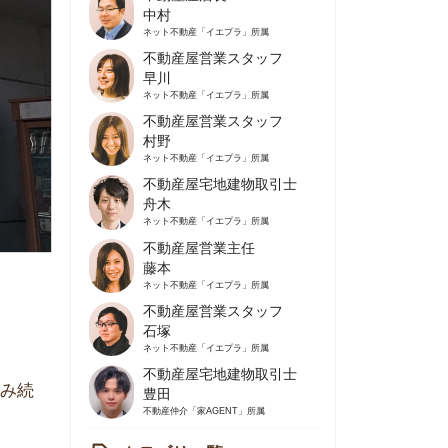
不動産屋営業スタッフ
早川
ネット不動産
「イエプラ」所属
不動産屋営業スタッフ
村野
ネット不動産
「イエプラ」所属
不動産屋宅地建物取引士
舟木
ネット不動産
「イエプラ」所属
不動産屋営業主任
藤本
ネット不動産
「イエプラ」所属
不動産屋営業スタッフ
石塚
ネット不動産
「イエプラ」所属
不動産屋宅地建物取引士
豊田
不動産仲介
「家AGENT」所属
カテゴリ一覧
の住みやすさや治安
人暮らしの知識
棲に関する知識