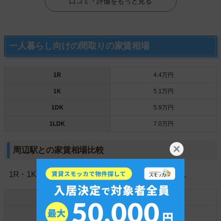
口コミ・評価をもっと見る
一人暮らし向けの間取りの家賃相場
1R
4.4万円
1K
5.1万円
1DK
5.9万円
1LDK
7.0万円
周辺駅との家賃相場比較
1R・1K・1DKの間取りの平均家賃相場の比較です。
鴫野
5.3万円
放出
5.2万円