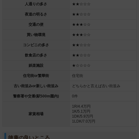
人通りの多さ
★★☆☆☆
夜道の明るさ
★★☆☆☆
交通の便
★★★☆☆
買い物環境
★★★☆☆
コンビニの多さ
★★☆☆☆
飲食店の多さ
★★☆☆☆
娯楽施設
★☆☆☆☆
住宅街or繁華街
住宅街
古い街並みor新しい街並み
どちらかと言えば古い街並み
警察署や交番(駅500m圏内)
0件
1R/4.4万円
1K/5.1万円
家賃相場
1DK/5.9万円
1LDK/7.0万円
徳庵の良いところ