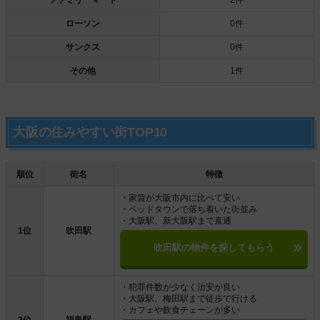
ファミリーマート
2件
ローソン
0件
サンクス
0件
その他
1件
大阪の住みやすい街TOP10
順位
街名
特徴
・家賃が大阪市内に比べて安い
・ベッドタウンで落ち着いた街並み
・大阪駅、新大阪駅まで直通
1位
吹田駅
吹田駅の物件を探してもらう
・犯罪件数が少なく治安が良い
・大阪駅、梅田駅まで徒歩で行ける
・カフェや飲食チェーンが多い