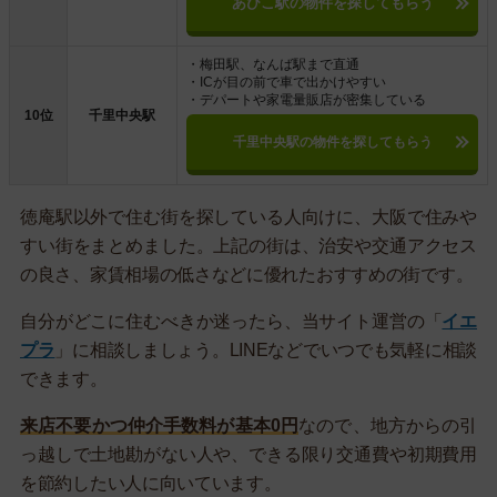
あびこ駅の物件を探してもらう
・梅田駅、なんば駅まで直通
・ICが目の前で車で出かけやすい
・デパートや家電量販店が密集している
10位
千里中央駅
千里中央駅の物件を探してもらう
徳庵駅以外で住む街を探している人向けに、大阪で住みや
すい街をまとめました。上記の街は、治安や交通アクセス
の良さ、家賃相場の低さなどに優れたおすすめの街です。
自分がどこに住むべきか迷ったら、当サイト運営の「
イエ
プラ
」に相談しましょう。LINEなどでいつでも気軽に相談
できます。
来店不要かつ仲介手数料が基本0円
なので、地方からの引
っ越しで土地勘がない人や、できる限り交通費や初期費用
を節約したい人に向いています。