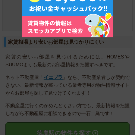
☆徳庵☆
5.1万円
鴻池新田
4.6万円
住道
4.5万円
家賃相場より安いお部屋は見つかりにくい
家賃の安いお部屋を見つけるためには、HOMESや
SUUMOよりも最新のお部屋情報を把握すべきです。
ネット不動産屋「
イエプラ
」なら、不動産業者しか契約で
きない、最新情報が載っている業者専用の物件情報サイト
からお部屋を探して見つけてくれます！
不動産屋に行くのがめんどくさい方でも、最新情報を把握
しながら不動産屋に相談できるので一石二鳥です！
徳庵駅の物件を探す