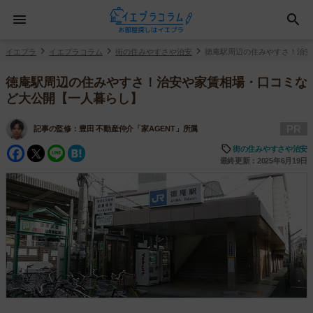
イエプラ
イエプラコラム
街の住みやすさや治安
徳庵駅周辺の住みやすさ！治安
徳庵駅周辺の住みやすさ！治安や家賃相場・口コミな
ど大公開【一人暮らし】
PR
記事の監修：
豊田 不動産仲介「家AGENT」所属
Facebook
Twitter
Line
Hatena
街の住みやすさや治安
最終更新：2025年6月19日