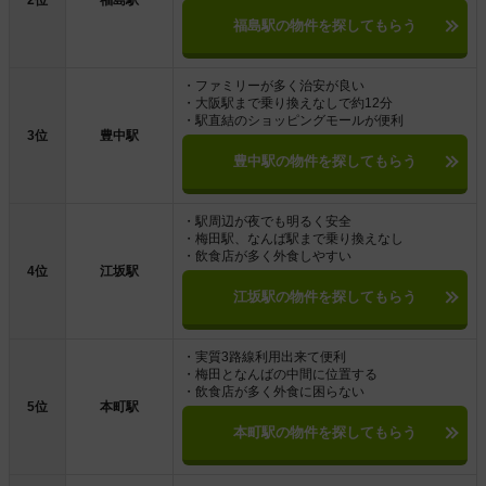
2位
福島駅
福島駅の物件を探してもらう
・ファミリーが多く治安が良い
・大阪駅まで乗り換えなしで約12分
・駅直結のショッピングモールが便利
3位
豊中駅
豊中駅の物件を探してもらう
・駅周辺が夜でも明るく安全
・梅田駅、なんば駅まで乗り換えなし
・飲食店が多く外食しやすい
4位
江坂駅
江坂駅の物件を探してもらう
・実質3路線利用出来て便利
・梅田となんばの中間に位置する
・飲食店が多く外食に困らない
5位
本町駅
本町駅の物件を探してもらう