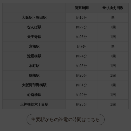
所要時間
乗り換え回数
大阪駅・梅田駅
約16分
無
なんば駅
約29分
1回
天王寺駅
約26分
1回
京橋駅
約7分
無
淀屋橋駅
約24分
1回
本町駅
約25分
1回
鶴橋駅
約20分
1回
大阪阿部野橋駅
約31分
1回
心斎橋駅
約29分
1回
天神橋筋六丁目駅
約23分
1回
主要駅からの終電の時間はこちら