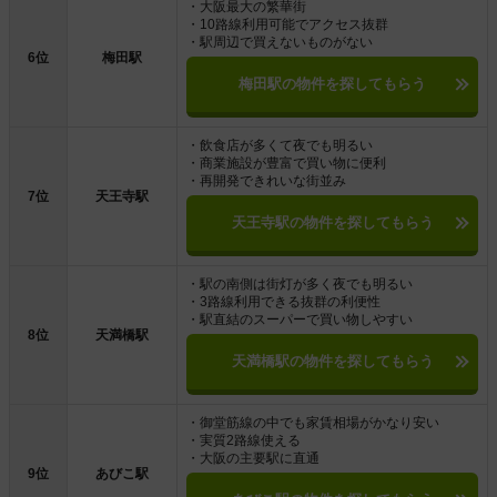
・大阪最大の繁華街
・10路線利用可能でアクセス抜群
・駅周辺で買えないものがない
6位
梅田駅
梅田駅の物件を探してもらう
・飲食店が多くて夜でも明るい
・商業施設が豊富で買い物に便利
・再開発できれいな街並み
7位
天王寺駅
天王寺駅の物件を探してもらう
・駅の南側は街灯が多く夜でも明るい
・3路線利用できる抜群の利便性
・駅直結のスーパーで買い物しやすい
8位
天満橋駅
天満橋駅の物件を探してもらう
・御堂筋線の中でも家賃相場がかなり安い
・実質2路線使える
・大阪の主要駅に直通
9位
あびこ駅