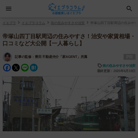
イエプラ
イエプラコラム
街の住みやすさや治安
帝塚山四丁目駅周辺の住みやす
帝塚山四丁目駅周辺の住みやすさ！治安や家賃相場・
口コミなど大公開【一人暮らし】
PR
記事の監修：
豊田 不動産仲介「家AGENT」所属
Facebook
Twitter
Line
Hatena
街の住みやすさや治安
最終更新：2025年6月19日