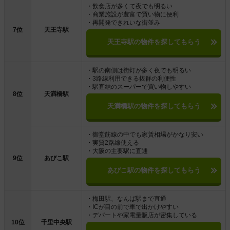
・飲食店が多くて夜でも明るい
・商業施設が豊富で買い物に便利
・再開発できれいな街並み
7位
天王寺駅
天王寺駅の物件を探してもらう
・駅の南側は街灯が多く夜でも明るい
・3路線利用できる抜群の利便性
・駅直結のスーパーで買い物しやすい
8位
天満橋駅
天満橋駅の物件を探してもらう
・御堂筋線の中でも家賃相場がかなり安い
・実質2路線使える
・大阪の主要駅に直通
9位
あびこ駅
あびこ駅の物件を探してもらう
・梅田駅、なんば駅まで直通
・ICが目の前で車で出かけやすい
・デパートや家電量販店が密集している
10位
千里中央駅