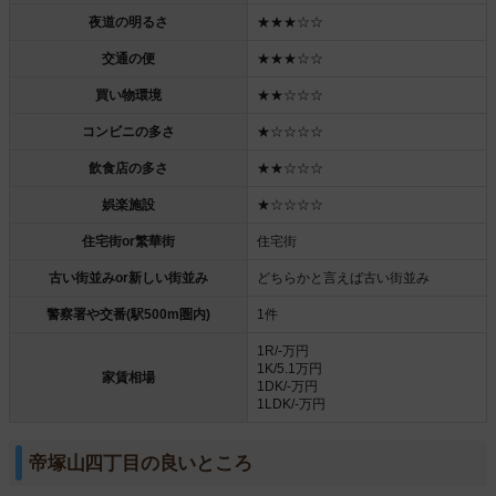
夜道の明るさ
★★★☆☆
交通の便
★★★☆☆
買い物環境
★★☆☆☆
コンビニの多さ
★☆☆☆☆
飲食店の多さ
★★☆☆☆
娯楽施設
★☆☆☆☆
住宅街or繁華街
住宅街
古い街並みor新しい街並み
どちらかと言えば古い街並み
警察署や交番(駅500m圏内)
1件
1R/-万円
1K/5.1万円
家賃相場
1DK/-万円
1LDK/-万円
帝塚山四丁目の良いところ