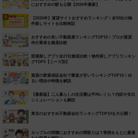
におすすめの駅も公開【2026年最新】
3
【2026年】賃貸サイトおすすめランキング！全50社の物
件探しサイトを比較検証
4
おすすめの良い不動産屋ランキングTOP10！プロが賃貸
仲介業者を徹底比較
5
部屋探しアプリ全27社徹底比較！物件探しアプリランキン
グTOP5【ニーズ別】
6
賃貸の家賃保証会社で審査が甘いランキングTOP10！ゆ
るい理由や特徴を解説
7
【最新版】二人暮らしの生活費は平均いくら？内訳や支出
シミュレーションも解説
8
東京のおすすめ不動産会社ランキングTOP10を大公開！
9
カップルの同棲におすすめの間取りは？実例をもとに最適