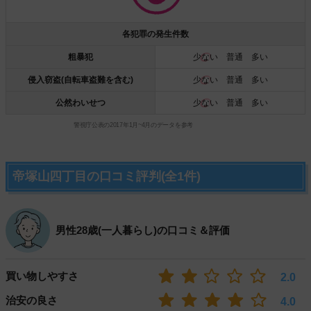
各犯罪の発生件数
粗暴犯
少ない
普通 多い
侵入窃盗(自転車盗難を含む)
少ない
普通 多い
公然わいせつ
少ない
普通 多い
警視庁公表の2017年1月~4月のデータを参考
帝塚山四丁目の口コミ評判(全1件)
男性28歳(一人暮らし)の口コミ＆評価
買い物しやすさ
2.0
治安の良さ
4.0