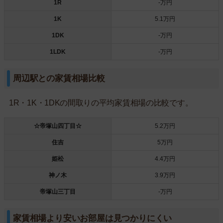
1R
-万円
1K
5.1万円
1DK
-万円
1LDK
-万円
周辺駅との家賃相場比較
1R・1K・1DKの間取りの平均家賃相場の比較です。
☆帝塚山四丁目☆
5.2万円
住吉
5万円
姫松
4.4万円
神ノ木
3.9万円
帝塚山三丁目
-万円
家賃相場より安いお部屋は見つかりにくい