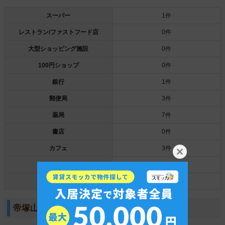
スーパー
1件
レストラン/ファストフード店
0件
大型ショッピング施設
0件
100円ショップ
0件
銀行
1件
郵便局
3件
薬局
7件
書店
0件
カフェ
3件
TSUTAYA/ゲオ
0件
ドン・キホーテ
0件
帝塚山四丁目周辺はスーパーが1件しかない