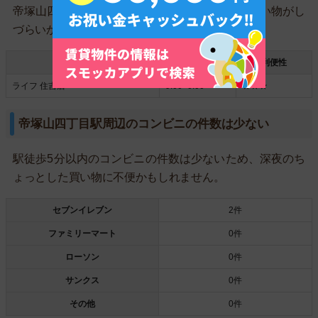
帝塚山四丁目周辺はスーパーが1件しかなく、買い物がし
づらいかもしれません。
店名
営業時間
利便性
ライフ 住吉店
9:00~0:00
★★★
帝塚山四丁目駅周辺のコンビニの件数は少ない
駅徒歩5分以内のコンビニの件数は少ないため、深夜のち
ょっとした買い物に不便かもしれません。
セブンイレブン
2件
ファミリーマート
0件
ローソン
0件
サンクス
0件
その他
0件