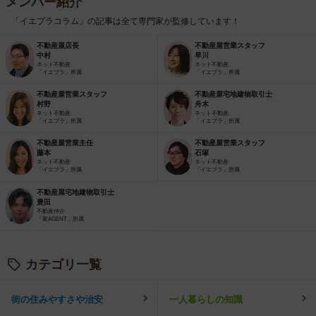
メンバー紹介
「イエプラコラム」の記事は全て専門家が監修しています！
不動産屋店長
不動産屋営業スタッフ
中村
早川
ネット不動産
ネット不動産
「イエプラ」所属
「イエプラ」所属
不動産屋営業スタッフ
不動産屋宅地建物取引士
村野
舟木
ネット不動産
ネット不動産
「イエプラ」所属
「イエプラ」所属
不動産屋営業主任
不動産屋営業スタッフ
藤本
石塚
ネット不動産
ネット不動産
「イエプラ」所属
「イエプラ」所属
不動産屋宅地建物取引士
豊田
不動産仲介
「家AGENT」所属
カテゴリ一覧
街の住みやすさや治安
一人暮らしの知識