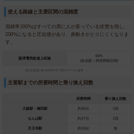
使える路線と主要区間の混雑度
混雑率100%はすべての席に人が座っている状態を指し、
200%になると圧迫感があり、身動きがとりにくくなりま
す。
60%
阪堺電気軌道上町線
(松虫駅～阿倍野駅区間)
国土交通省公表の2015年1月~12月のデータを参考
主要駅までの所要時間と乗り換え回数
所要時間
乗り換え回数
大阪駅・梅田駅
約36分
1回
なんば駅
約27分
1回
天王寺駅
約18分
無