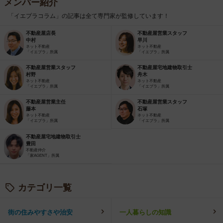
メンバー紹介
「イエプラコラム」の記事は全て専門家が監修しています！
不動産屋店長
不動産屋営業スタッフ
中村
早川
ネット不動産
ネット不動産
「イエプラ」所属
「イエプラ」所属
不動産屋営業スタッフ
不動産屋宅地建物取引士
村野
舟木
ネット不動産
ネット不動産
「イエプラ」所属
「イエプラ」所属
不動産屋営業主任
不動産屋営業スタッフ
藤本
石塚
ネット不動産
ネット不動産
「イエプラ」所属
「イエプラ」所属
不動産屋宅地建物取引士
豊田
不動産仲介
「家AGENT」所属
カテゴリ一覧
街の住みやすさや治安
一人暮らしの知識