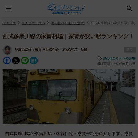
イエプラ
イエプラコラム
街の住みやすさや治安
西武多摩川線の家賃相場｜家賃
西武多摩川線の家賃相場｜家賃が安い駅ランキング！
PR
記事の監修：
豊田 不動産仲介「家AGENT」所属
Facebook
Twitter
Line
Hatena
街の住みやすさや治安
最終更新：2025年6月19日
西武多摩川線の家賃相場・家賃目安・家賃平均を紹介します。家賃