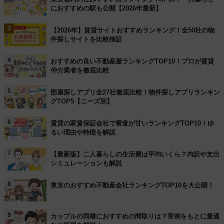
におすすめの駅も公開【2026年最新】
3
【2026年】賃貸サイトおすすめランキング！全50社の物
件探しサイトを比較検証
4
おすすめの良い不動産屋ランキングTOP10！プロが賃貸
仲介業者を徹底比較
5
部屋探しアプリ全27社徹底比較！物件探しアプリランキン
グTOP5【ニーズ別】
6
賃貸の家賃保証会社で審査が甘いランキングTOP10！ゆ
るい理由や特徴を解説
7
【最新版】二人暮らしの生活費は平均いくら？内訳や支出
シミュレーションも解説
8
東京のおすすめ不動産会社ランキングTOP10を大公開！
9
カップルの同棲におすすめの間取りは？実例をもとに最適