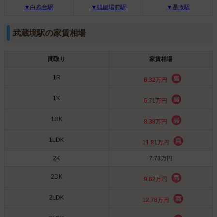
▼白糸台駅
▼競艇場前駅
▼是政駅
武蔵境駅の家賃相場
間取り
家賃相場
1R
6.32万円
1K
6.71万円
1DK
8.38万円
1LDK
11.81万円
2K
7.73万円
2DK
9.82万円
2LDK
12.78万円