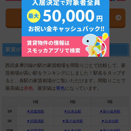
スモッカを無料ダウンロード
家賃が高い駅ランキング【間取り別】
西武多摩川線の駅の家賃相場を間取りごとで比較して、家
賃相場が高い駅をランキングにしました！駅名をタップす
ると、各駅の家賃相場がご覧いただけます。間取りごとで
最高値は
赤色
、最安値は
青色
になっています。
1位
2位
3位
1R
▼武蔵境駅
▼白糸台駅
▼新小金井駅
1K
▼武蔵境駅
▼新小金井駅
▼白糸台駅
1DK
▼武蔵境駅
▼白糸台駅
▼新小金井駅