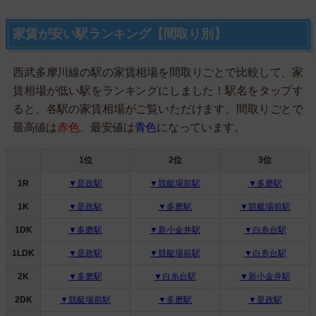
家賃が安い駅ランキング【間取り別】
西武多摩川線の駅の家賃相場を間取りごとで比較して、家
賃相場が低い駅をランキングにしました！駅名をタップす
ると、各駅の家賃相場がご覧いただけます。間取りごとで
最高値は
赤色
、最安値は
青色
になっています。
1位
2位
3位
1R
▼是政駅
▼競艇場前駅
▼多磨駅
1K
▼是政駅
▼多磨駅
▼競艇場前駅
1DK
▼多磨駅
▼新小金井駅
▼白糸台駅
1LDK
▼是政駅
▼競艇場前駅
▼白糸台駅
2K
▼多磨駅
▼白糸台駅
▼新小金井駅
2DK
▼競艇場前駅
▼多磨駅
▼是政駅