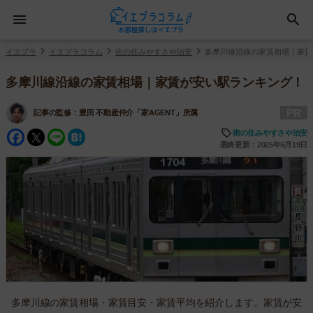
イエプラ
イエプラコラム
街の住みやすさや治安
多摩川線沿線の家賃相場｜家賃
多摩川線沿線の家賃相場｜家賃が安い駅ランキング！
PR
記事の監修：
豊田 不動産仲介「家AGENT」所属
Facebook
Twitter
Line
Hatena
街の住みやすさや治安
最終更新：2025年6月19日
多摩川線の家賃相場・家賃目安・家賃平均を紹介します。家賃が安