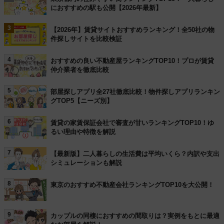
におすすめの駅も公開【2026年最新】
3
【2026年】賃貸サイトおすすめランキング！全50社の物
件探しサイトを比較検証
4
おすすめの良い不動産屋ランキングTOP10！プロが賃貸
仲介業者を徹底比較
5
部屋探しアプリ全27社徹底比較！物件探しアプリランキン
グTOP5【ニーズ別】
6
賃貸の家賃保証会社で審査が甘いランキングTOP10！ゆ
るい理由や特徴を解説
7
【最新版】二人暮らしの生活費は平均いくら？内訳や支出
シミュレーションも解説
8
東京のおすすめ不動産会社ランキングTOP10を大公開！
9
カップルの同棲におすすめの間取りは？実例をもとに最適