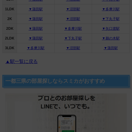
1LDK
▼蒲田駅
▼沼部駅
▼多摩川駅
2K
▼蒲田駅
▼沼部駅
▼下丸子駅
2DK
▼蒲田駅
▼多摩川駅
▼矢口渡駅
2LDK
▼蒲田駅
▼下丸子駅
▼鵜の木駅
3LDK
▼多摩川駅
▼沼部駅
▼蒲田駅
▲駅一覧に戻る
一都三県の部屋探しならスミカがおすすめ