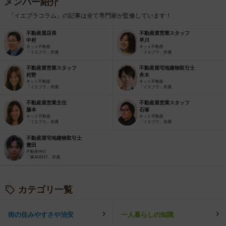
メンバー紹介
「イエプラコラム」の記事は全て専門家が監修しています！
不動産屋店長
不動産屋営業スタッフ
中村
早川
ネット不動産
ネット不動産
「イエプラ」所属
「イエプラ」所属
不動産屋営業スタッフ
不動産屋宅地建物取引士
村野
舟木
ネット不動産
ネット不動産
「イエプラ」所属
「イエプラ」所属
不動産屋営業主任
不動産屋営業スタッフ
藤本
石塚
ネット不動産
ネット不動産
「イエプラ」所属
「イエプラ」所属
不動産屋宅地建物取引士
豊田
不動産仲介
「家AGENT」所属
カテゴリ一覧
街の住みやすさや治安
一人暮らしの知識