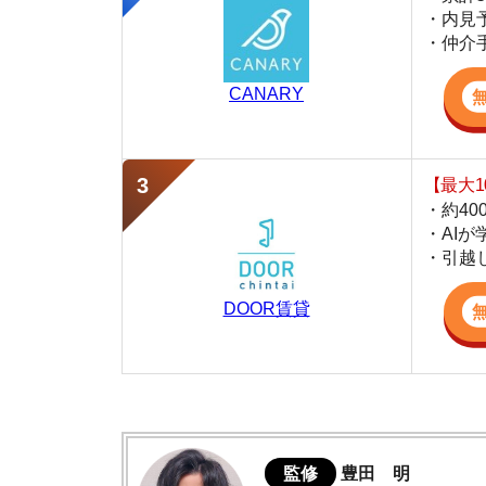
・約400万件
・AIが学習し
・引越し見積も
DOOR賃貸
監修
豊田 明
不動産屋「家AGENT」の営業マン
宅地建物取引士
賃貸の仲介会社「家AGENT」の現役の営業マ
ての経験と専門知識を活かして、お部屋探しや
玉出の住みやすさデータ
実際に玉出に行ってみました