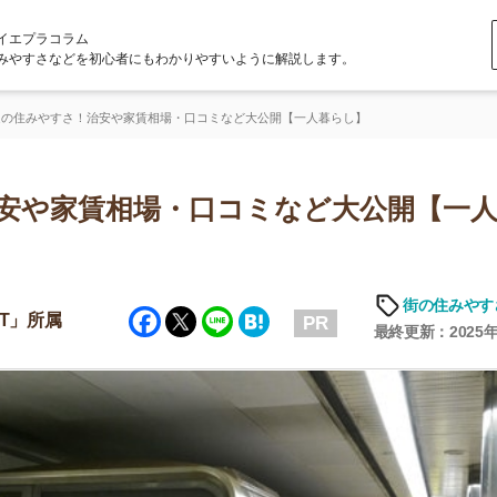
ラム
どを初心者にもわかりやすいように解説します。
さ！治安や家賃相場・口コミなど大公開【一人暮らし】
家賃相場・口コミなど大公開【一人暮ら
「
お
街の住みやすさや治安
Facebook
Twitter
Line
Hatena
不
PR
部
最終更新：2025年6月19日
紹
メ
「
門