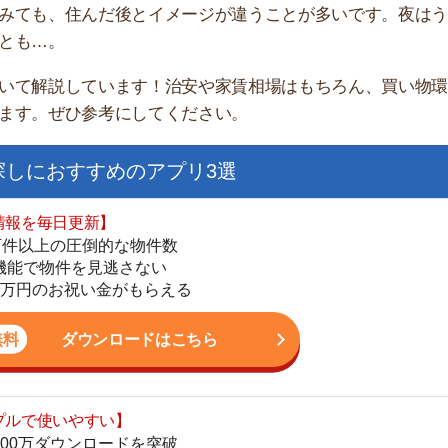
家
部
おすすめのアプリ3選
物
大
日更新】
エ
上の圧倒的な物件数
引
件を見逃さない
シ
お祝い金がもらえる
地
駅
ダウンロードはこちら
いやすい】
ダウンロードを突破
単にできる
1
最低金額保証
ダウンロードはこちら
2
3
お祝い金もらえる】