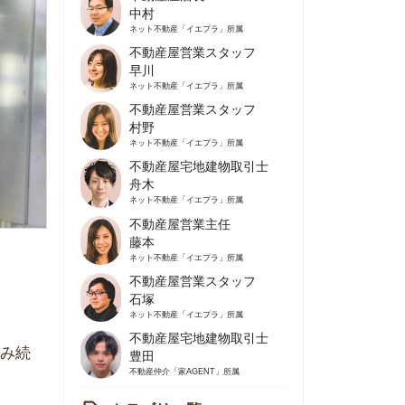
不動産屋営業スタッフ
早川
ネット不動産
「イエプラ」所属
不動産屋営業スタッフ
村野
ネット不動産
「イエプラ」所属
不動産屋宅地建物取引士
舟木
ネット不動産
「イエプラ」所属
不動産屋営業主任
藤本
ネット不動産
「イエプラ」所属
不動産屋営業スタッフ
石塚
ネット不動産
「イエプラ」所属
不動産屋宅地建物取引士
豊田
不動産仲介
「家AGENT」所属
カテゴリ一覧
の住みやすさや治安
人暮らしの知識
棲に関する知識