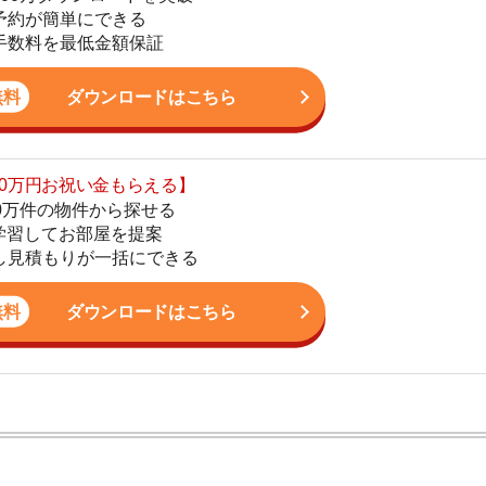
の物件から探せる
てお部屋を提案
4
りが一括にできる
5
ダウンロードはこちら
6
7
8
9
ン。宅地建物取引士の資格を取得している。営業マンとし
入居審査についての不安や疑問を解決しています。
10