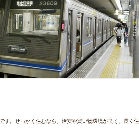
せっかく住むなら、治安や買い物環境が良く、長く住み続
、住んだ後とイメージが違うことが多いです。夜はうるさ
。
街
一
説しています！治安や家賃相場はもちろん、買い物環境や
同
ぜひ参考にしてください。