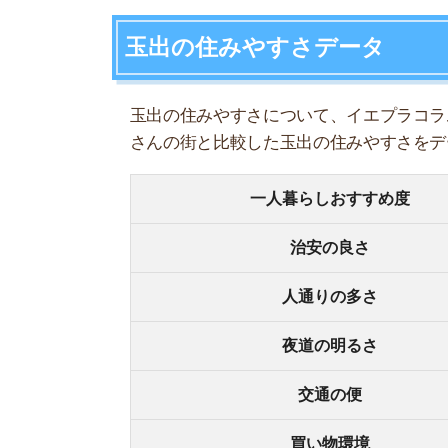
人通りの多さ
夜道の明るさ
交通の便
買い物環境
コンビニの多さ
飲食店の多さ
娯楽施設
住宅街or繁華街
古い街並みor新しい街並み
警察署や交番(駅500m圏内)