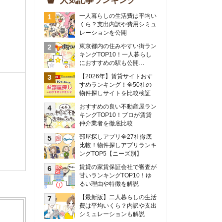
物件探しサイトを比較検証
おすすめの良い不動産屋ラン
キングTOP10！プロが賃貸
仲介業者を徹底比較
部屋探しアプリ全27社徹底
比較！物件探しアプリランキ
ングTOP5【ニーズ別】
賃貸の家賃保証会社で審査が
甘いランキングTOP10！ゆ
るい理由や特徴を解説
【最新版】二人暮らしの生活
費は平均いくら？内訳や支出
シミュレーションも解説
東京のおすすめ不動産会社ラ
ンキングTOP10を大公開！
カップルの同棲におすすめの
間取りは？実例をもとに最適
なお部屋を解説！
シングルマザーの生活費は平
均いくら？母子家庭の収入や
支援制度についても解説