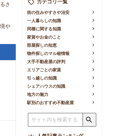
賃やお金のこと
屋探しの知恵
件探しのマル秘情報
手不動産屋の評判
リアごとの家賃
っ越しの知識
ェアハウスの知識
方の魅力
別のおすすめ不動産屋
人気記事ランキング
一人暮らしの生活費は平均い
くら？支出内訳や費用シミュ
レーションを公開
東京都内の住みやすい街ラン
キングTOP10！一人暮らし
におすすめの駅も公開
【2026年最新】
【2026年】賃貸サイトおす
すめランキング！全50社の