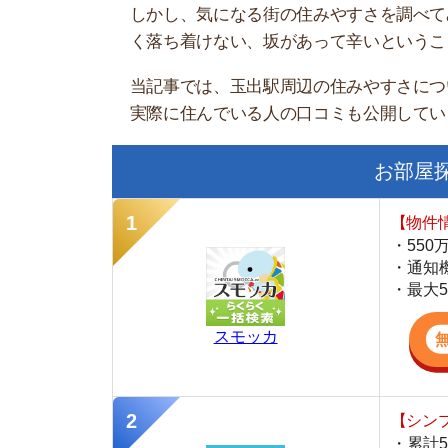
お部屋探しに
【物件情報を毎
・550万件以
・通知機能で物
・最大5万円の
スモッカ
【シンプルで使
・累計500万
・内見予約が簡
・仲介手数料を
CANARY
【最大10万円