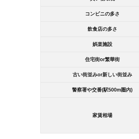
家賃相場
玉出の良いところ
・24時間営業しているスーパーがある
・商店街があり、買い物しやすい
・ゲオとTSUTAYAが両方ある
・コンビニが多い
・ホームセンターや家電量販店がある
・なんば駅まで直通約8分で行ける