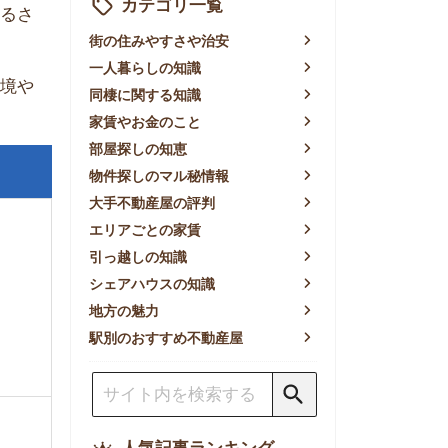
賃やお金のこと
屋探しの知恵
件探しのマル秘情報
手不動産屋の評判
リアごとの家賃
っ越しの知識
ェアハウスの知識
方の魅力
別のおすすめ不動産屋
人気記事ランキング
一人暮らしの生活費は平均い
くら？支出内訳や費用シミュ
レーションを公開
東京都内の住みやすい街ラン
キングTOP10！一人暮らし
におすすめの駅も公開
【2026年最新】
【2026年】賃貸サイトおす
すめランキング！全50社の