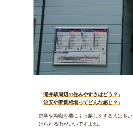
「
滝井駅周辺の住みやすさはどう？
」
「
治安や家賃相場ってどんな感じ？
」
進学や就職を機に引っ越しをする人は多いです。
けられる街がいいですよね。
しかし、気になる街の住みやすさを調べてみても
く落ち着けない、坂があって辛いということも…
当記事では、滝井駅周辺の住みやすさについて解
実際に住んでいる人の口コミも公開しています。