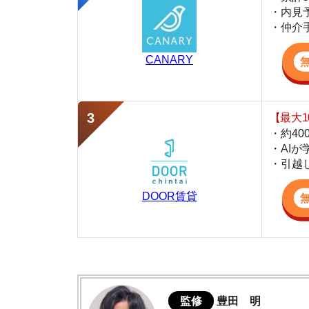
・約400万件
・AIが学習し
・引越し見積も
DOOR賃貸
監修
豊田 明
不動産屋「家AGENT」の営業マン
宅地建物取引士
賃貸の仲介会社「家AGENT」の現役の営業マ
ての経験と専門知識を活かして、お部屋探しや
滝井の住みやすさデータ
実際に滝井に行ってみました