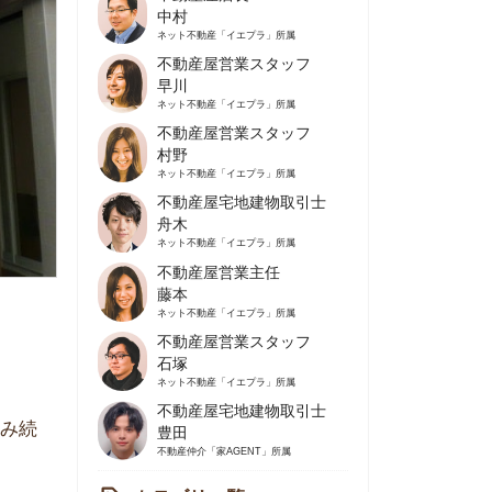
不動産屋営業スタッフ
早川
ネット不動産
「イエプラ」所属
不動産屋営業スタッフ
村野
ネット不動産
「イエプラ」所属
不動産屋宅地建物取引士
舟木
ネット不動産
「イエプラ」所属
不動産屋営業主任
藤本
ネット不動産
「イエプラ」所属
不動産屋営業スタッフ
石塚
ネット不動産
「イエプラ」所属
不動産屋宅地建物取引士
豊田
不動産仲介
「家AGENT」所属
カテゴリ一覧
の住みやすさや治安
人暮らしの知識
棲に関する知識