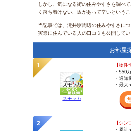
お部屋探しに
【物件情報を毎
・550万件以
・通知機能で物
・最大5万円の
スモッカ
【シンプルで使
・累計500万
・内見予約が簡
・仲介手数料を
CANARY
【最大10万円