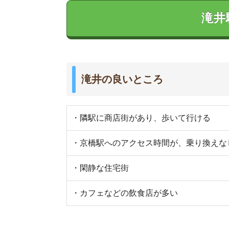
滝井の悪いところ
・駅前にスーパーがない(コンビニはある)
・居酒屋が多く、酔っ払いに絡まれることがある
・娯楽施設が少ない(カラオケとゲームセンターが1
・街灯が少ないため、夜道が少し暗い
実際に滝井に行ってみました
全体的に古めの街並みで、閑静な住宅街が広がっ
局などは千林駅近くか土居駅近くにしかありませ