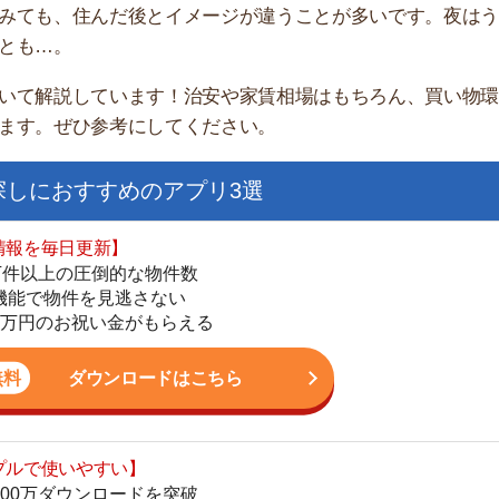
家
部
おすすめのアプリ3選
物
大
日更新】
エ
上の圧倒的な物件数
引
件を見逃さない
シ
お祝い金がもらえる
地
駅
ダウンロードはこちら
いやすい】
ダウンロードを突破
単にできる
1
最低金額保証
ダウンロードはこちら
2
3
お祝い金もらえる】