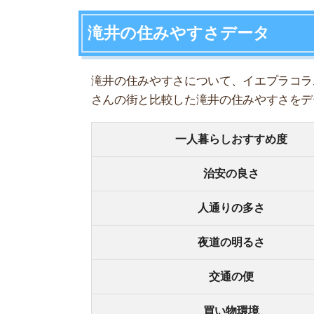
人通りの多さ
夜道の明るさ
交通の便
買い物環境
コンビニの多さ
飲食店の多さ
娯楽施設
住宅街or繁華街
古い街並みor新しい街並み
警察署や交番(駅500m圏内)