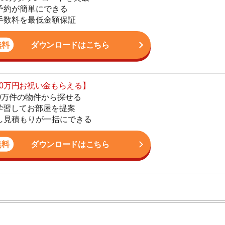
の物件から探せる
てお部屋を提案
4
りが一括にできる
5
ダウンロードはこちら
6
7
8
9
ン。宅地建物取引士の資格を取得している。営業マンとし
入居審査についての不安や疑問を解決しています。
10