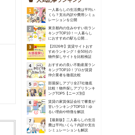
物件探しサイトを比較検証
おすすめの良い不動産屋ラン
キングTOP10！プロが賃貸
仲介業者を徹底比較
部屋探しアプリ全27社徹底
比較！物件探しアプリランキ
ングTOP5【ニーズ別】
賃貸の家賃保証会社で審査が
甘いランキングTOP10！ゆ
るい理由や特徴を解説
【最新版】二人暮らしの生活
費は平均いくら？内訳や支出
シミュレーションも解説
東京のおすすめ不動産会社ラ
ンキングTOP10を大公開！
カップルの同棲におすすめの
間取りは？実例をもとに最適
なお部屋を解説！
シングルマザーの生活費は平
均いくら？母子家庭の収入や
支援制度についても解説