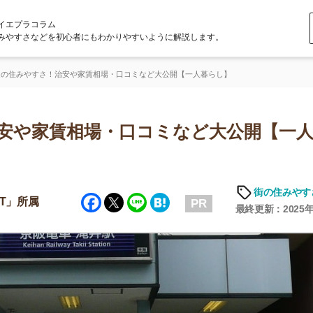
ラム
どを初心者にもわかりやすいように解説します。
さ！治安や家賃相場・口コミなど大公開【一人暮らし】
家賃相場・口コミなど大公開【一人暮ら
「
お
街の住みやすさや治安
Facebook
Twitter
Line
Hatena
不
PR
部
最終更新：2025年6月19日
紹
メ
「
門