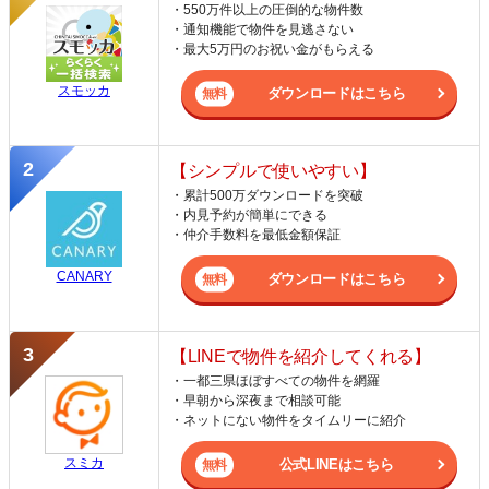
・550万件以上の圧倒的な物件数
・通知機能で物件を見逃さない
・最大5万円のお祝い金がもらえる
スモッカ
ダウンロードはこちら
【シンプルで使いやすい】
・累計500万ダウンロードを突破
・内見予約が簡単にできる
・仲介手数料を最低金額保証
CANARY
ダウンロードはこちら
【LINEで物件を紹介してくれる】
・一都三県ほぼすべての物件を網羅
・早朝から深夜まで相談可能
・ネットにない物件をタイムリーに紹介
スミカ
公式LINEはこちら