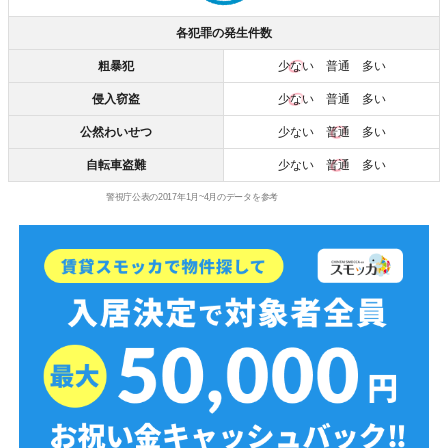
各犯罪の発生件数
粗暴犯
少ない
普通 多い
侵入窃盗
少ない
普通 多い
公然わいせつ
少ない
普通
多い
自転車盗難
少ない
普通
多い
警視庁公表の2017年1月~4月のデータを参考