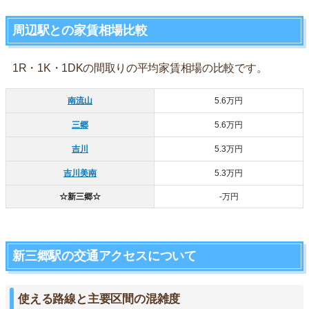
周辺駅との家賃相場比較
1R・1K・1DKの間取りの平均家賃相場の比較です。
南流山
5.6万円
三郷
5.6万円
吉川
5.3万円
吉川美南
5.3万円
☆新三郷☆
‐万円
新三郷駅の交通アクセスについて
使える路線と主要区間の混雑度