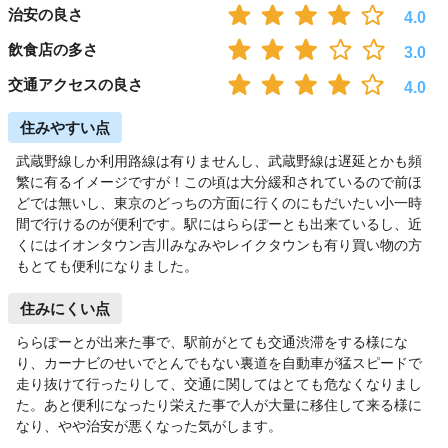
治安の良さ
4.0
飲食店の多さ
3.0
交通アクセスの良さ
4.0
住みやすい点
武蔵野線しか利用路線は有りませんし、武蔵野線は遅延とかも頻
繁に有るイメージですが！この頃は大分緩和されているので前ほ
どでは無いし、東京のどっちの方面に行くのにもだいたい小一時
間で行けるのが便利です。駅にはららぽーとも出来ているし、近
くにはイオンタウン吉川みなみやレイクタウンも有り買い物の方
もとても便利になりました。
住みにくい点
ららぽーとが出来た事で、駅前がとても交通渋滞をする様にな
り、カーナビのせいでとんでもない裏道を自動車が猛スピードで
走り抜けて行ったりして、交通に関してはとても危なくなりまし
た。あと便利になったり栄えた事で人が大量に移住して来る様に
なり、やや治安が悪くなった気がします。