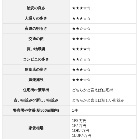
治安の良さ
★★★☆☆
人通りの多さ
★★★☆☆
夜道の明るさ
★★☆☆☆
交通の便
★★★☆☆
買い物環境
★★★★☆
コンビニの多さ
★★☆☆☆
飲食店の多さ
★★★☆☆
娯楽施設
★★★☆☆
住宅街or繁華街
どちらかと言えば住宅街
古い街並みor新しい街並み
どちらかと言えば新しい街並み
警察署や交番(駅500m圏内)
1件
1R/‐万円
1K/‐万円
家賃相場
1DK/‐万円
1LDK/‐万円