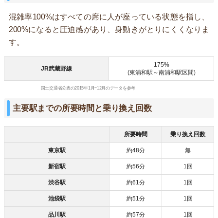
混雑率100%はすべての席に人が座っている状態を指し、
200%になると圧迫感があり、身動きがとりにくくなりま
す。
175%
JR武蔵野線
(東浦和駅～南浦和駅区間)
国土交通省公表の2015年1月~12月のデータを参考
主要駅までの所要時間と乗り換え回数
所要時間
乗り換え回数
東京駅
約48分
無
新宿駅
約56分
1回
渋谷駅
約61分
1回
池袋駅
約51分
1回
品川駅
約57分
1回