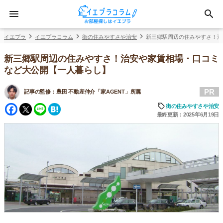
イエプラ
イエプラコラム
街の住みやすさや治安
新三郷駅周辺の住みやすさ！治
新三郷駅周辺の住みやすさ！治安や家賃相場・口コミ
など大公開【一人暮らし】
PR
記事の監修：
豊田 不動産仲介「家AGENT」所属
Facebook
Twitter
Line
Hatena
街の住みやすさや治安
最終更新：2025年6月19日