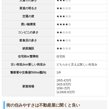
人通りの多さ
★★★☆☆
夜道の明るさ
★★☆☆☆
交通の便
★★★☆☆
買い物環境
★★★★☆
コンビニの多さ
★★☆☆☆
飲食店の多さ
★★★☆☆
娯楽施設
★★☆☆☆
住宅街or繁華街
住宅街
古い街並みor新しい街並み
どちらかと言えば新しい街並み
警察署や交番(駅500m圏内)
1件
1R/5.4万円
1K/5.9万円
家賃相場
1DK/‐万円
1LDK/6.9万円
街の住みやすさは不動産屋に聞くと良い