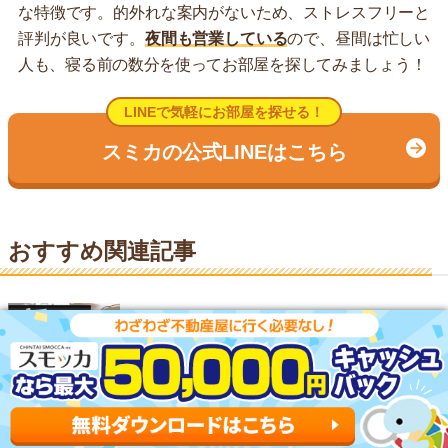
な特徴です。的外れな案内がないため、ストレスフリーと
評判が良いです。
夜間も営業している
ので、昼間は忙しい
人も、寝る前の数分を使ってお部屋を探してみましょう！
LINEで気軽にお部屋を探せる！
スミカの公式LINEはこちら
おすすめ関連記事
不動産屋しか見れないサイトで物件を探す裏ワ
ザ！【来店不要】
おとり物件が少ないサイト6選！ずっと空いてる
賃貸物件は危険？