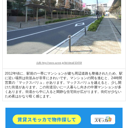
出典:http://www.azest.jp/bb/detail/10459/
2012年頃に、駅前の一帯にマンションが建ち周辺道路も整備されたため、駅
に近い場所は街並みが非常にきれいです。マンションの間を進むと、24時間
営業の「マックスバリュ」があります。マックスバリュを越えると、少し開
けた街道があります。この街道沿いに一人暮らし向きの中層マンションが多
くあります。街道から中に入ると閑静な住宅街が広がります。街灯が少ない
ため夜はかなり暗く感じます。