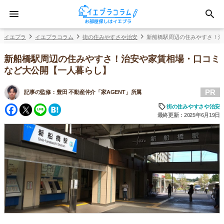
イエプラ
イエプラコラム
街の住みやすさや治安
新船橋駅周辺の住みやすさ！治
新船橋駅周辺の住みやすさ！治安や家賃相場・口コミ
など大公開【一人暮らし】
PR
記事の監修：
豊田 不動産仲介「家AGENT」所属
Facebook
Twitter
Line
Hatena
街の住みやすさや治安
最終更新：2025年6月19日