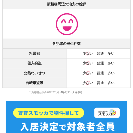
新船橋周辺の治安の総評
各犯罪の発生件数
粗暴犯
少ない
普通 多い
侵入窃盗
少ない
普通 多い
公然わいせつ
少ない
普通 多い
自転車盗難
少ない
普通 多い
千葉県警公表の2017年1月~4月のデータを参考