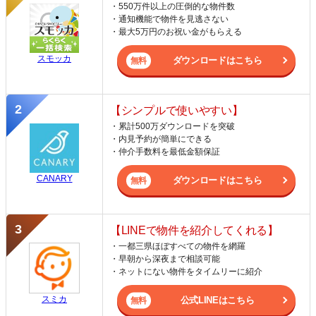
・550万件以上の圧倒的な物件数
・通知機能で物件を見逃さない
・最大5万円のお祝い金がもらえる
スモッカ
ダウンロードはこちら
【シンプルで使いやすい】
・累計500万ダウンロードを突破
・内見予約が簡単にできる
・仲介手数料を最低金額保証
CANARY
ダウンロードはこちら
【LINEで物件を紹介してくれる】
・一都三県ほぼすべての物件を網羅
・早朝から深夜まで相談可能
・ネットにない物件をタイムリーに紹介
スミカ
公式LINEはこちら