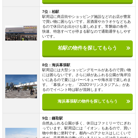
7位：柏駅
駅周辺に商店街やショッピング施設などのお店が豊富
で買い物に困らないです。居酒屋やカラオケなどもあ
るので休日のお出かけも楽しめます。常磐線の各停、
快速、特急すべてが停まる駅なので通勤通学もしやす
いです。
柏駅の物件を探してもらう
8位：海浜幕張駅
駅周辺には大型ショッピングモールがあるので買い物
には困らないです。さらに緑があふれる公園が海岸沿
いにあるので夏にはバーベキューや海水浴で楽しめま
す。「幕張メッセ」「ZOZOマリンスタジアム」があ
るのでイベント時は駅が混雑します。
海浜幕張駅の物件を探してもらう
9位：鎌取駅
自然あふれる公園が多く、休日はファミリーでにぎわ
っています。駅周辺には「イオン」もあるので、買い
物や外食に便利です。都内へのアクセスはしにくいで
すが、千葉県内で働いている人にとっては住みやすい