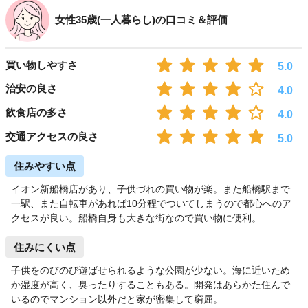
女性35歳(一人暮らし)の口コミ＆評価
買い物しやすさ
5.0
治安の良さ
4.0
飲食店の多さ
4.0
交通アクセスの良さ
5.0
住みやすい点
イオン新船橋店があり、子供づれの買い物が楽。また船橋駅まで
一駅、また自転車があれば10分程でついてしまうので都心へのア
クセスが良い。船橋自身も大きな街なので買い物に便利。
住みにくい点
子供をのびのび遊ばせられるような公園が少ない。海に近いため
か湿度が高く、臭ったりすることもある。開発はあらかた住んで
いるのでマンション以外だと家が密集して窮屈。