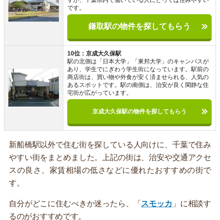
です。
鎌取駅の物件を探してもらう
10位：京成大久保駅
駅の北側は「日本大学」「東邦大学」のキャンパスが
あり、学生でにぎわう学生街になっています。駅前の
商店街は、買い物や外食が安く済ませられる、人気の
あるスポットです。駅の南側は、治安が良く閑静な住
宅街が広がっています。
京成大久保駅の物件を探してもらう
新船橋駅以外で住む街を探している人向けに、千葉で住み
やすい街をまとめました。上記の街は、治安や交通アクセ
スの良さ、家賃相場の低さなどに優れたおすすめの街で
す。
自分がどこに住むべきか迷ったら、「
スモッカ
」に相談す
るのがおすすめです。