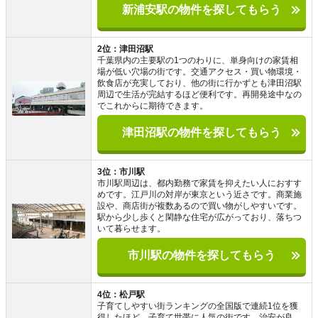
新浦安駅の物件を探してもらう
2位：津田沼駅
千葉県内の主要駅の1つのわりに、単身向けの家賃相
場が低い穴場の街です。交通アクセス・買い物環境・
飲食店が充実しており、他の街に行かずとも津田沼駅
周辺で生活が完結するほど便利です。再開発途中なの
でこれからに期待できます。
津田沼駅の物件を探してもらう
3位：市川駅
市川駅周辺は、都内勤務で家賃を抑えたい人におすす
めです。江戸川の対岸が東京という近さです。商業施
設や、商店街が複数あるので買い物がしやすいです。
駅から少し歩くと閑静な住宅が広がっており、落ちつ
いて暮らせます。
市川駅の物件を探してもらう
4位：松戸駅
子育てしやすい街ランキングの全国版で連続1位を獲
得したほど、子育て世帯に人気の街です。治安が良