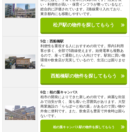
い・利便性が高い・保育インフラが整っているなど、
総合的に評価されています。2路線乗り入れており、
東京都内にも移動しやすいです。
松戸駅の物件を探してもらう
5位：西船橋駅
利便性を重視する人におすすめの街です。県内1利用
客が多く、全部で5路線使えます。始発電車も複数あ
るので、座って通勤したい人向けです。駅前に買い物
環境や飲食店が充実しているので、生活には困りませ
ん。
西船橋駅の物件を探してもらう
6位：柏の葉キャンパス
柏市の開発によりできた新しめの街です。綺麗な街並
みで治安が良く、落ち着いた雰囲気があります。大型
商業施設の「ららぽーと柏の葉」があるので買い物や
外食に便利です。また、飲食店も豊富で外食時は困ら
ないです。
柏の葉キャンパス駅の物件を探してもらう