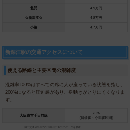
北巽
4.9万円
☆新深江☆
4.8万円
小路
4.7万円
新深江駅の交通アクセスについて
使える路線と主要区間の混雑度
混雑率100%はすべての席に人が座っている状態を指し、
200%になると圧迫感があり、身動きがとりにくくなりま
す。
70%
大阪市営千日前線
(鶴橋駅～今里駅区間)
国土交通省公表の2015年1月~12月のデータを参考