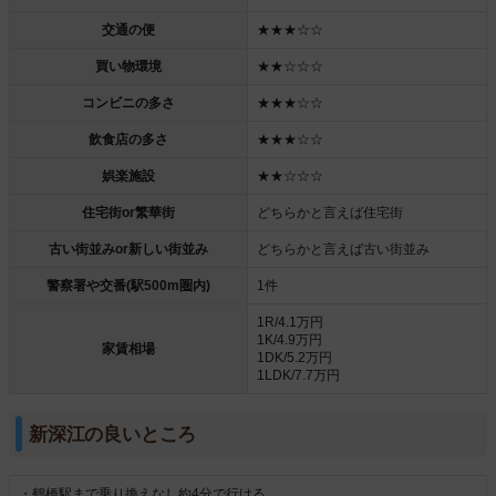
交通の便
★★★☆☆
買い物環境
★★☆☆☆
コンビニの多さ
★★★☆☆
飲食店の多さ
★★★☆☆
娯楽施設
★★☆☆☆
住宅街or繁華街
どちらかと言えば住宅街
古い街並みor新しい街並み
どちらかと言えば古い街並み
警察署や交番(駅500m圏内)
1件
1R/4.1万円
1K/4.9万円
家賃相場
1DK/5.2万円
1LDK/7.7万円
新深江の良いところ
・鶴橋駅まで乗り換えなし約4分で行ける