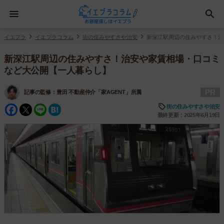
イエプラ
イエプラコラム
街の住みやすさや治安
新深江駅周辺の住みやすさ！治
新深江駅周辺の住みやすさ！治安や家賃相場・口コミ
など大公開【一人暮らし】
PR
記事の監修：
豊田 不動産仲介「家AGENT」所属
Facebook
Twitter
Line
Hatena
街の住みやすさや治安
最終更新：2025年6月19日