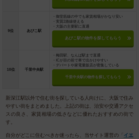
・御堂筋線の中でも家賃相場がかなり安い
・実質2路線使える
・大阪の主要駅に直通
9位
あびこ駅
あびこ駅の物件を探してもらう
・梅田駅、なんば駅まで直通
・ICが目の前で車で出かけやすい
・デパートや家電量販店が密集している
10位
千里中央駅
千里中央駅の物件を探してもらう
新深江駅以外で住む街を探している人向けに、大阪で住み
やすい街をまとめました。上記の街は、治安や交通アクセ
スの良さ、家賃相場の低さなどに優れたおすすめの街で
す。
自分がどこに住むべきか迷ったら、当サイト運営の「
イエ