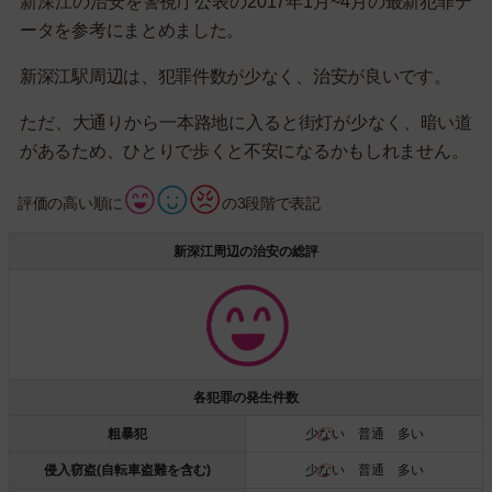
新深江の治安を警視庁公表の2017年1月~4月の最新犯罪デ
ータを参考にまとめました。
新深江駅周辺は、犯罪件数が少なく、治安が良いです。
ただ、大通りから一本路地に入ると街灯が少なく、暗い道
があるため、ひとりで歩くと不安になるかもしれません。
評価の高い順に
の3段階で表記
新深江周辺の治安の総評
各犯罪の発生件数
粗暴犯
少ない
普通 多い
侵入窃盗(自転車盗難を含む)
少ない
普通 多い