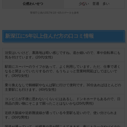
公然わいせつ
少ない
普通 多い
警視庁公表の2017年1月~4月のデータを参考
新深江に5年以上住んだ方の口コミ情報
治安はいいけど、裏路地は暗い感じですね。道か細いので、車や自転車にも
気を付けています。(20代/女性)
駅前にスーパーのライフがあって、よく利用しています。ただ、仕事で遅く
なると閉まっていたりするので、もうちょっと営業時間延ばしてほしいで
す。(30代/女性)
乗り換えなしで鶴橋駅やなんば駅に行けて便利です。30分あればほとんどの
主要駅にも行けます。(40代/女性)
コンビニが不便に思わないくらいにはあるし、ドンキホーテもあるので、日
用品の買い物にそこまで困ったことはないかな(20代/男性)
近鉄大阪線や近鉄難波線が通っている今里駅も近いので、使い分けられま
す。(30代/男性)
国道が通っていて、結構車の音が聞こえてきます。夜にトラックやバイクな