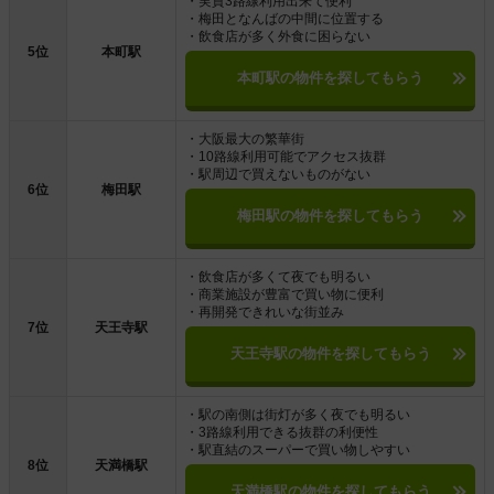
・実質3路線利用出来て便利
・梅田となんばの中間に位置する
・飲食店が多く外食に困らない
5位
本町駅
本町駅の物件を探してもらう
・大阪最大の繁華街
・10路線利用可能でアクセス抜群
・駅周辺で買えないものがない
6位
梅田駅
梅田駅の物件を探してもらう
・飲食店が多くて夜でも明るい
・商業施設が豊富で買い物に便利
・再開発できれいな街並み
7位
天王寺駅
天王寺駅の物件を探してもらう
・駅の南側は街灯が多く夜でも明るい
・3路線利用できる抜群の利便性
・駅直結のスーパーで買い物しやすい
8位
天満橋駅
天満橋駅の物件を探してもらう