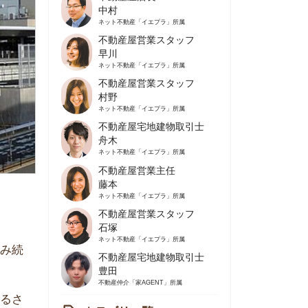
不動産屋営業スタッフ
早川
ネット不動産
「イエプラ」所属
不動産屋営業スタッフ
村野
ネット不動産
「イエプラ」所属
不動産屋宅地建物取引士
舟木
ネット不動産
「イエプラ」所属
不動産屋営業主任
藤本
ネット不動産
「イエプラ」所属
不動産屋営業スタッフ
石塚
ネット不動産
「イエプラ」所属
不動産屋宅地建物取引士
豊田
不動産仲介
「家AGENT」所属
カテゴリ一覧
の住みやすさや治安
人暮らしの知識
棲に関する知識