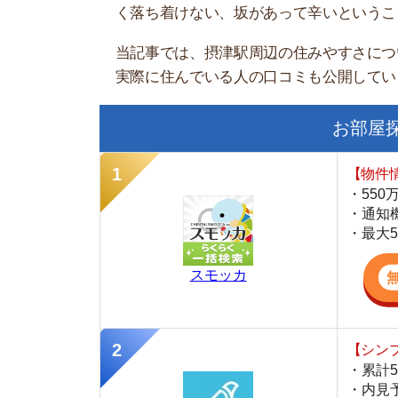
お部屋探しに
【物件情報を毎
・550万件以
・通知機能で物
・最大5万円の
スモッカ
【シンプルで使
・累計500万
・内見予約が簡
・仲介手数料を
CANARY
【最大10万円
・約400万件