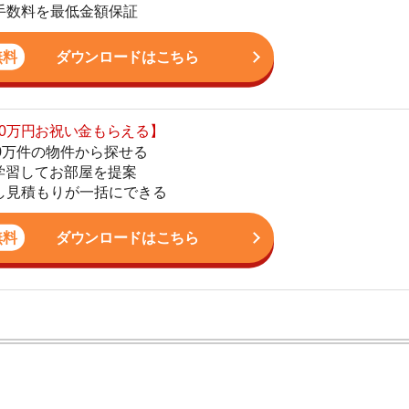
てお部屋を提案
りが一括にできる
4
ダウンロードはこちら
5
6
7
8
ン。宅地建物取引士の資格を取得している。営業マンとし
9
入居審査についての不安や疑問を解決しています。
10