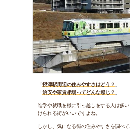
「
摂津駅周辺の住みやすさはどう？
」
「
治安や家賃相場ってどんな感じ？
」
進学や就職を機に引っ越しをする人は多いです。
けられる街がいいですよね。
しかし、気になる街の住みやすさを調べてみても
く落ち着けない、坂があって辛いということも…
当記事では、摂津駅周辺の住みやすさについて解
実際に住んでいる人の口コミも公開しています。