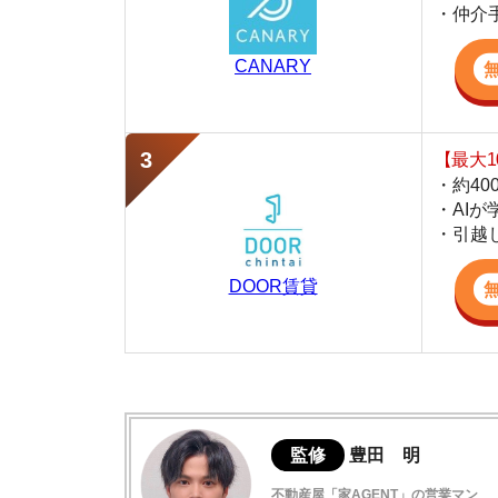
・AIが学習し
・引越し見積も
DOOR賃貸
監修
豊田 明
不動産屋「家AGENT」の営業マン
宅地建物取引士
賃貸の仲介会社「家AGENT」の現役の営業マ
ての経験と専門知識を活かして、お部屋探しや
摂津の住みやすさデータ
実際に摂津に行ってみました
摂津駅は治安が良い