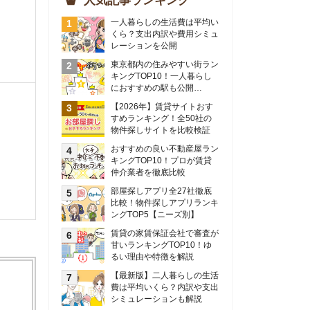
物件探しサイトを比較検証
おすすめの良い不動産屋ラン
キングTOP10！プロが賃貸
仲介業者を徹底比較
部屋探しアプリ全27社徹底
比較！物件探しアプリランキ
ングTOP5【ニーズ別】
賃貸の家賃保証会社で審査が
甘いランキングTOP10！ゆ
るい理由や特徴を解説
【最新版】二人暮らしの生活
費は平均いくら？内訳や支出
シミュレーションも解説
東京のおすすめ不動産会社ラ
ンキングTOP10を大公開！
カップルの同棲におすすめの
間取りは？実例をもとに最適
なお部屋を解説！
シングルマザーの生活費は平
均いくら？母子家庭の収入や
支援制度についても解説