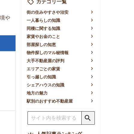
賃やお金のこと
屋探しの知恵
件探しのマル秘情報
手不動産屋の評判
リアごとの家賃
っ越しの知識
ェアハウスの知識
方の魅力
別のおすすめ不動産屋
人気記事ランキング
一人暮らしの生活費は平均い
くら？支出内訳や費用シミュ
レーションを公開
東京都内の住みやすい街ラン
キングTOP10！一人暮らし
におすすめの駅も公開
【2026年最新】
【2026年】賃貸サイトおす
すめランキング！全50社の