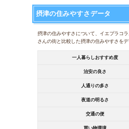
人通りの多さ
夜道の明るさ
交通の便
買い物環境
コンビニの多さ
飲食店の多さ
娯楽施設
住宅街or繁華街
古い街並みor新しい街並み
警察署や交番(駅500m圏内)