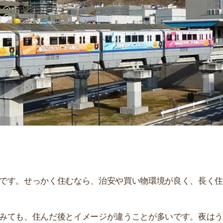
せっかく住むなら、治安や買い物環境が良く、長く住み続
、住んだ後とイメージが違うことが多いです。夜はうるさ
。
街
説しています！治安や家賃相場はもちろん、買い物環境や
一
ぜひ参考にしてください。
同