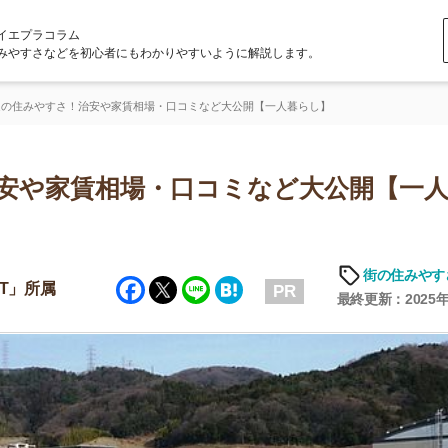
ラム
どを初心者にもわかりやすいように解説します。
さ！治安や家賃相場・口コミなど大公開【一人暮らし】
家賃相場・口コミなど大公開【一人暮ら
「
お
街の住みやすさや治安
Facebook
Twitter
Line
Hatena
不
PR
部
最終更新：2025年6月19日
紹
メ
「
門