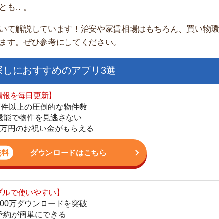
家
おすすめのアプリ3選
部
物
日更新】
大
上の圧倒的な物件数
エ
件を見逃さない
引
お祝い金がもらえる
シ
地
ダウンロードはこちら
駅
いやすい】
ダウンロードを突破
単にできる
最低金額保証
1
ダウンロードはこちら
2
お祝い金もらえる】
3
の物件から探せる