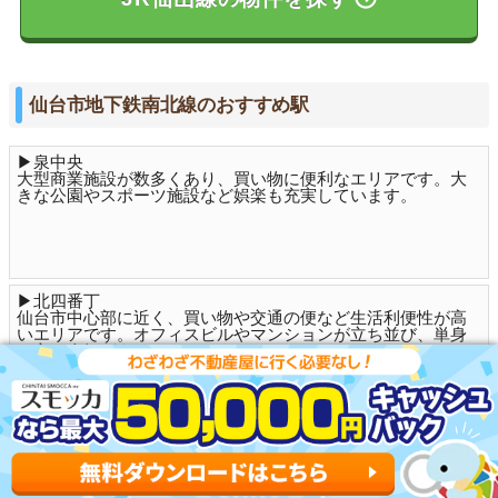
仙台市地下鉄南北線のおすすめ駅
▶泉中央
大型商業施設が数多くあり、買い物に便利なエリアです。大
きな公園やスポーツ施設など娯楽も充実しています。
▶北四番丁
仙台市中心部に近く、買い物や交通の便など生活利便性が高
いエリアです。オフィスビルやマンションが立ち並び、単身
の方に人気があります。
▶長町南
託児所や学校、図書館が充実しており、子育てに最適なエリ
アです。病院や公園など、近所にあると便利な施設が揃って
います。