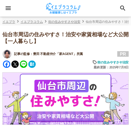
イエプラ
イエプラコラム
街の住みやすさや治安
仙台市周辺の住みやすさ！治安
仙台市周辺の住みやすさ！治安や家賃相場など大公開
【一人暮らし】
PR
記事の監修：
豊田 不動産仲介「家AGENT」所属
Facebook
Twitter
Line
Hatena
街の住みやすさや治安
最終更新：2025年7月8日