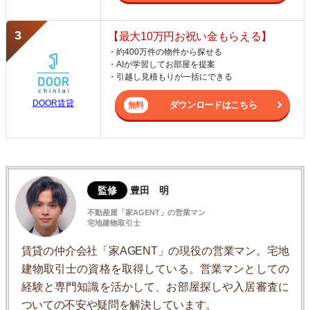
【最大10万円お祝い金もらえる】
・約400万件の物件から探せる
・AIが学習してお部屋を提案
・引越し見積もりが一括にできる
DOOR賃貸
ダウンロードはこちら
監修
豊田 明
不動産屋「家AGENT」の営業マン
宅地建物取引士
賃貸の仲介会社「家AGENT」の現役の営業マン。宅地
建物取引士の資格を取得している。営業マンとしての
経験と専門知識を活かして、お部屋探しや入居審査に
ついての不安や疑問を解決しています。