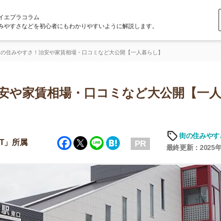
ラム
どを初心者にもわかりやすいように解説します。
さ！治安や家賃相場・口コミなど大公開【一人暮らし】
家賃相場・口コミなど大公開【一人暮ら
街の住みやすさや治安
Facebook
Twitter
Line
Hatena
PR
最終更新：2025年6月19日
店舗
ア