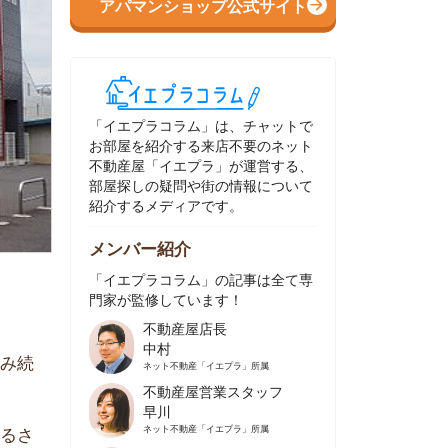
イエプラコラム」は、チャットで
部屋を紹介する来店不要のネット
動産屋「イエプラ」が運営する、
屋探しの疑問や街の情報について
介するメディアです。
ンバー紹介
イエプラコラム」の記事は全て専
家が監修しています！
不動産屋店長
中村
ネット不動産
「イエプラ」所属
不動産屋営業スタッフ
早川
ネット不動産
「イエプラ」所属
不動産屋営業スタッフ
村野
ネット不動産
「イエプラ」所属
不動産屋宅地建物取引士
舟木
ネット不動産
「イエプラ」所属