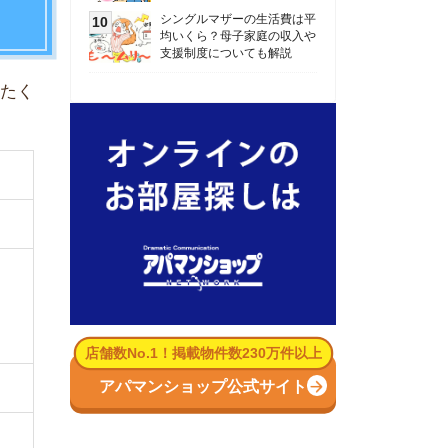
数No.1！掲載物件数230万件以上
パマンショップ公式サイト