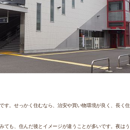
「
お
不
部
紹
メ
「
門
せっかく住むなら、治安や買い物環境が良く、長く住み続
、住んだ後とイメージが違うことが多いです。夜はうるさ
。
説しています！治安や家賃相場はもちろん、買い物環境や
ぜひ参考にしてください。