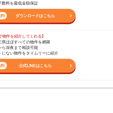
まで相談可能
地
物件をタイムリーに紹介
駅
公式LINEはこちら
1
2
ン。宅地建物取引士の資格を取得している。営業マンとし
3
入居審査についての不安や疑問を解決しています。
4
5
6