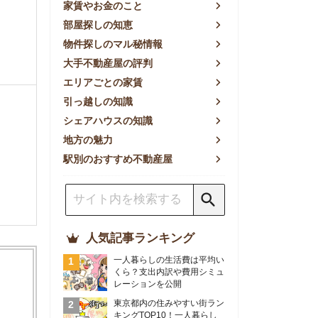
方の魅力
別のおすすめ不動産屋
人気記事ランキング
一人暮らしの生活費は平均い
くら？支出内訳や費用シミュ
レーションを公開
東京都内の住みやすい街ラン
キングTOP10！一人暮らし
におすすめの駅も公開
【2026年最新】
【2026年】賃貸サイトおす
すめランキング！全50社の
物件探しサイトを比較検証
おすすめの良い不動産屋ラン
キングTOP10！プロが賃貸
仲介業者を徹底比較
部屋探しアプリ全27社徹底
比較！物件探しアプリランキ
ングTOP5【ニーズ別】
賃貸の家賃保証会社で審査が