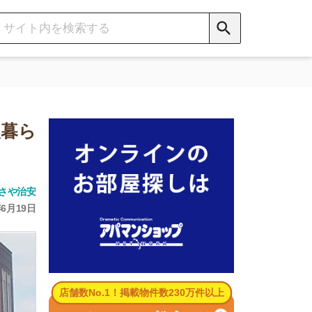
数No.1！掲載物件数230万件以上
パマンショップ公式サイト