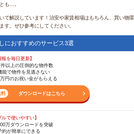
すすめのサービス3選
日更新】
上の圧倒的な物件数
件を見逃さない
お祝い金がもらえる
ダウンロードはこちら
街
いやすい】
一
ダウンロードを突破
同
単にできる
家
最低金額保証
部
ダウンロードはこちら
物
大
エ
を紹介してくれる】
引
すべての物件を網羅
シ