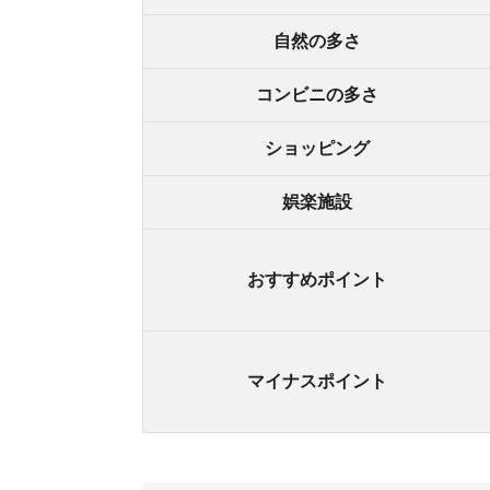
・終
街の住みやすさは不動産屋に聞くと良
不動産屋は地域情報に詳しいです。駅周辺の治安
産屋に相談しましょう。
どの不動産屋を利用するか迷っているなら、「
ス
ているので、理想のお部屋が見つかります。
アプリでいつでもどこでも簡単に住まいをさがせ
わざわざ不動
スモッカを