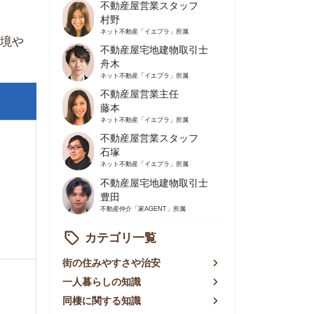
不動産屋営業主任
藤本
ネット不動産
「イエプラ」所属
不動産屋営業スタッフ
石塚
ネット不動産
「イエプラ」所属
不動産屋宅地建物取引士
豊田
不動産仲介
「家AGENT」所属
カテゴリ一覧
の住みやすさや治安
人暮らしの知識
棲に関する知識
賃やお金のこと
屋探しの知恵
件探しのマル秘情報
手不動産屋の評判
リアごとの家賃
っ越しの知識
ェアハウスの知識