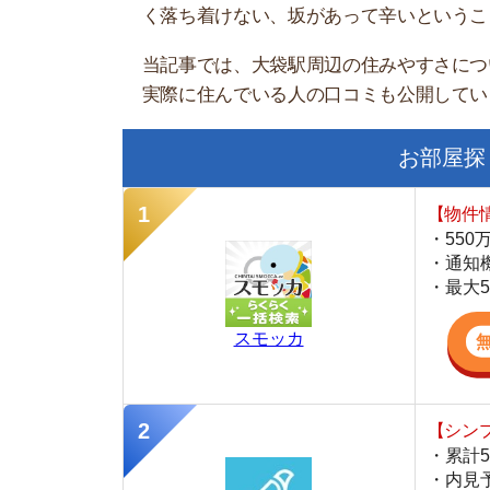
お部屋探しにお
【物件情報を毎
・550万件以
・通知機能で物
・最大5万円の
スモッカ
【シンプルで使
・累計500万
・内見予約が簡
・仲介手数料を
CANARY
【LINEで物件
・一都三県ほぼ