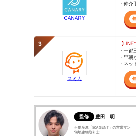
・早朝から深夜
・ネットにない
スミカ
監修
豊田 明
不動産屋「家AGENT」の営業マン
宅地建物取引士
賃貸の仲介会社「家AGENT」の現役の営業マ
ての経験と専門知識を活かして、お部屋探しや
大袋の住みやすさデータ
大袋の治安は良い
大袋の口コミ評判(全8件)
大袋駅の家賃相場と周辺駅との比較