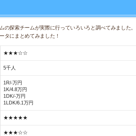
.8万円
-万円
/6.1万円
店舗
ア
★★★
★☆☆
★★☆
★☆☆
★☆☆
★☆☆
前にスーパーや薬局、飲食店が集まっている
静な住宅街が広がっている
くに公園が多く自然も多い
内に行くには乗り継ぎが必要になる
型の商業施設が駅前にない