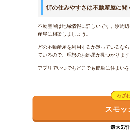
最大5万円分の
大袋の治安は良い
大袋の治安を埼玉県警公表の2016年1月~7月の
良く、女性の一人暮らしでも安心して住める街で
評価の高い順に
の3段階で表記
大袋周
各犯