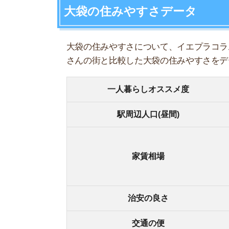
1K/4
家賃相場
1DK/
1LDK
治安の良さ
★★
交通の便
★★
自然の多さ
★★
コンビニの多さ
★★
ショッピング
★★
娯楽施設
★★
・駅
おすすめポイント
・閑
・近
・都
マイナスポイント
・大