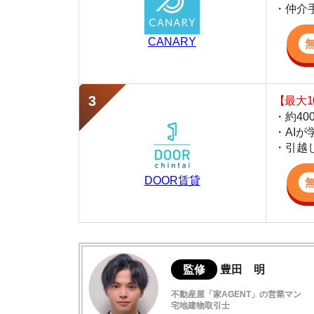
・AIが学習し
・引越し見積も
DOOR賃貸
監修
豊田 明
不動産屋「家AGENT」の営業マン
宅地建物取引士
賃貸の仲介会社「家AGENT」の現役の営業マ
ての経験と専門知識を活かして、お部屋探しや
額田の住みやすさデータ
額田駅周辺は犯罪件数が少なく治安が良い
額田の口コミ評判(全1件)
一人暮らし向けの間取りの家賃相場