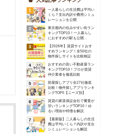
物件探しサイトを比較検証
おすすめの良い不動産屋ラン
キングTOP10！プロが賃貸
仲介業者を徹底比較
部屋探しアプリ全27社徹底
比較！物件探しアプリランキ
ングTOP5【ニーズ別】
賃貸の家賃保証会社で審査が
甘いランキングTOP10！ゆ
るい理由や特徴を解説
【最新版】二人暮らしの生活
費は平均いくら？内訳や支出
シミュレーションも解説
東京のおすすめ不動産会社ラ
ンキングTOP10を大公開！
カップルの同棲におすすめの
間取りは？実例をもとに最適
なお部屋を解説！
シングルマザーの生活費は平
均いくら？母子家庭の収入や
支援制度についても解説