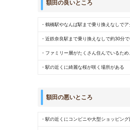
・駅の近くにコンビニや大型ショッピング施設が
・駅周辺に飲食店やスーパーが少ない
・坂道が多い
・山が近いので、夏は虫が多い
・各駅停車しか止まらない
額田駅周辺は犯罪件数が少なく治安
額田の治安を警視庁公表の2017年1月~4月の最
額田駅周辺は、犯罪件数が少なく、治安が良いで
ただ、街全体敵に街灯が少ないため夜は暗く、女