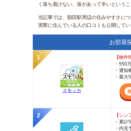
お部屋探しに
【物件情報を毎
・550万件以
・通知機能で物
・最大5万円の
スモッカ
【シンプルで使
・累計500万
・内見予約が簡
・仲介手数料を
CANARY
【最大10万円
・約400万件