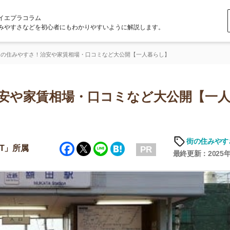
ラム
どを初心者にもわかりやすいように解説します。
さ！治安や家賃相場・口コミなど大公開【一人暮らし】
家賃相場・口コミなど大公開【一人暮ら
「
お
街の住みやすさや治安
Facebook
Twitter
Line
Hatena
不
PR
部
最終更新：2025年6月19日
紹
メ
「
門