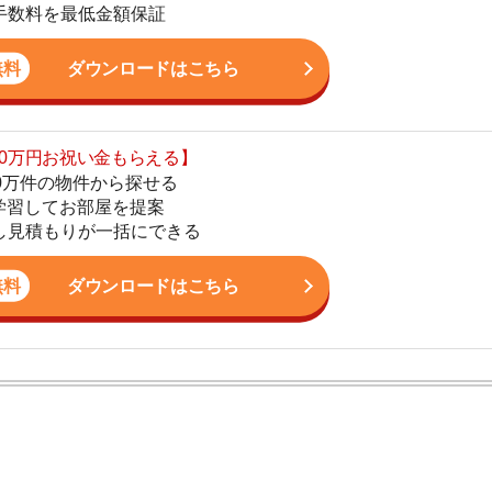
てお部屋を提案
りが一括にできる
4
ダウンロードはこちら
5
6
7
8
ン。宅地建物取引士の資格を取得している。営業マンとし
入居審査についての不安や疑問を解決しています。
9
10