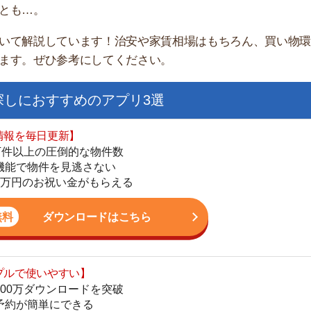
家
おすすめのアプリ3選
部
物
日更新】
大
上の圧倒的な物件数
エ
件を見逃さない
引
お祝い金がもらえる
シ
地
ダウンロードはこちら
駅
いやすい】
ダウンロードを突破
単にできる
最低金額保証
1
ダウンロードはこちら
2
お祝い金もらえる】
3
の物件から探せる