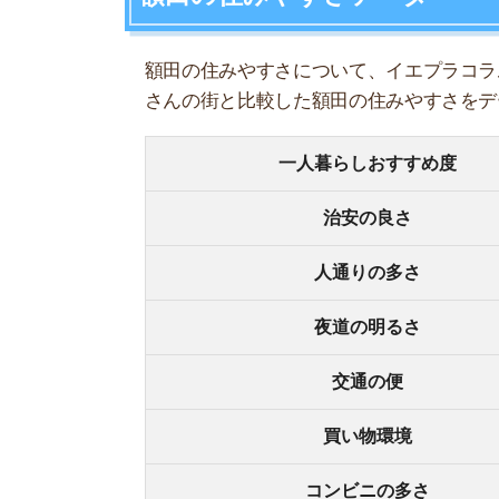
夜道の明るさ
交通の便
買い物環境
コンビニの多さ
飲食店の多さ
娯楽施設
住宅街or繁華街
古い街並みor新しい街並み
警察署や交番(駅500m圏内)
家賃相場