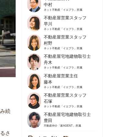
不動産屋営業スタッフ
早川
ネット不動産
「イエプラ」所属
不動産屋営業スタッフ
村野
ネット不動産
「イエプラ」所属
不動産屋宅地建物取引士
舟木
ネット不動産
「イエプラ」所属
不動産屋営業主任
藤本
ネット不動産
「イエプラ」所属
不動産屋営業スタッフ
石塚
ネット不動産
「イエプラ」所属
不動産屋宅地建物取引士
豊田
不動産仲介
「家AGENT」所属
カテゴリ一覧
の住みやすさや治安
人暮らしの知識
棲に関する知識