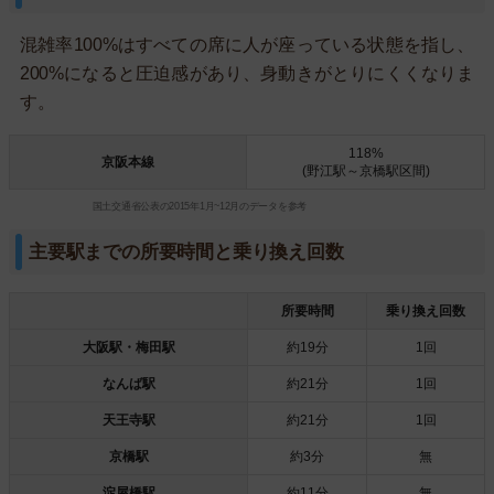
混雑率100%はすべての席に人が座っている状態を指し、
200%になると圧迫感があり、身動きがとりにくくなりま
す。
118%
京阪本線
(野江駅～京橋駅区間)
国土交通省公表の2015年1月~12月のデータを参考
主要駅までの所要時間と乗り換え回数
所要時間
乗り換え回数
大阪駅・梅田駅
約19分
1回
なんば駅
約21分
1回
天王寺駅
約21分
1回
京橋駅
約3分
無
淀屋橋駅
約11分
無