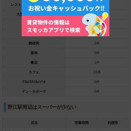
レストラン/ファストフード店
2件
大型ショッピング施設
0件
100円ショップ
0件
銀行
3件
郵便局
1件
薬局
5件
書店
1件
カフェ
18件
TSUTAYA/ゲオ
0件
ドン・キホーテ
0件
野江駅周辺はスーパーが少ない
店名
営業時間
利便性