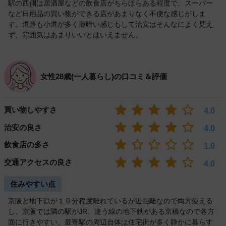
駅の西側は居酒屋などの飲食店がちらほらある程度で、スーパー
など日用品の買い物ができる店があまりなく不便な感じがしま
す。道路も小道が多く薄暗い感じもして治安はそんなによく見え
ず、雰囲気はあまりいいとはいえません。
女性28歳(一人暮らし)の口コミ＆評価
買い物しやすさ
4.0
治安の良さ
4.0
飲食店の多さ
1.0
交通アクセスの良さ
4.0
住みやすい点
京阪と地下鉄が１０分程度離れているが近距離なので両方使える
し、京阪では隣の駅がJR、違う線の地下鉄がある京橋なので各方
面に行きやすい。最寄駅の周辺自体は住宅街が多く静かに暮らす