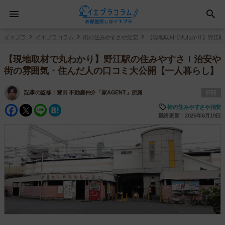
イエプラ
イエプラコラム
街の住みやすさや治安
【現地取材で丸わかり】野江駅
【現地取材で丸わかり】野江駅の住みやすさ！治安や
街の雰囲気・住んだ人の口コミ大公開【一人暮らし】
PR
記事の監修：
豊田 不動産仲介「家AGENT」所属
Facebook
Twitter
Line
Hatena
街の住みやすさや治安
最終更新：2025年6月19日