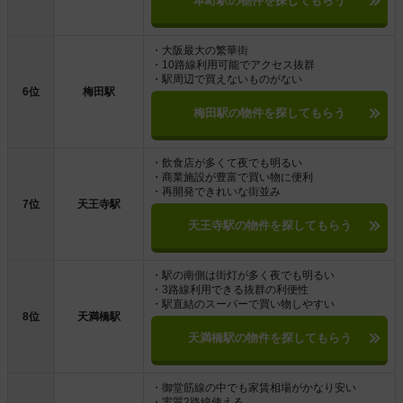
本町駅の物件を探してもらう
・大阪最大の繁華街
・10路線利用可能でアクセス抜群
・駅周辺で買えないものがない
6位
梅田駅
梅田駅の物件を探してもらう
・飲食店が多くて夜でも明るい
・商業施設が豊富で買い物に便利
・再開発できれいな街並み
7位
天王寺駅
天王寺駅の物件を探してもらう
・駅の南側は街灯が多く夜でも明るい
・3路線利用できる抜群の利便性
・駅直結のスーパーで買い物しやすい
8位
天満橋駅
天満橋駅の物件を探してもらう
・御堂筋線の中でも家賃相場がかなり安い
・実質2路線使える