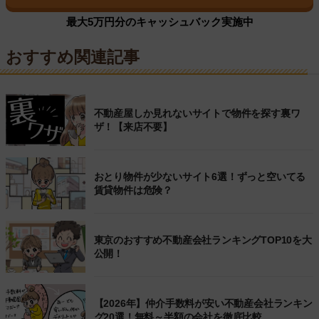
最大5万円分のキャッシュバック実施中
おすすめ関連記事
不動産屋しか見れないサイトで物件を探す裏ワ
ザ！【来店不要】
おとり物件が少ないサイト6選！ずっと空いてる
賃貸物件は危険？
東京のおすすめ不動産会社ランキングTOP10を大
公開！
【2026年】仲介手数料が安い不動産会社ランキン
グ20選！無料～半額の会社を徹底比較