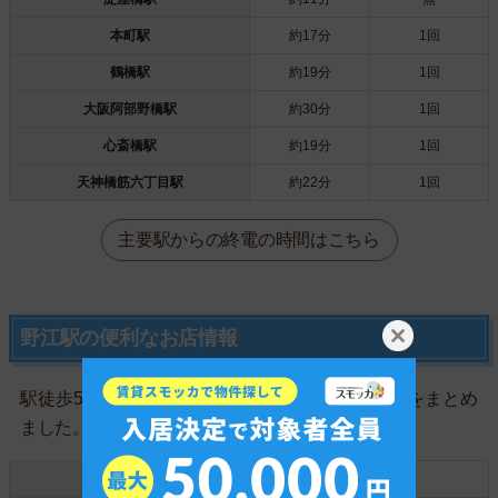
本町駅
約17分
1回
鶴橋駅
約19分
1回
大阪阿部野橋駅
約30分
1回
心斎橋駅
約19分
1回
天神橋筋六丁目駅
約22分
1回
主要駅からの終電の時間はこちら
野江駅の便利なお店情報
駅徒歩5分以内の一人暮らしに便利なお店の件数をまとめ
ました。
スーパー
3件