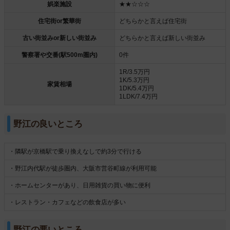
娯楽施設
★★☆☆☆
住宅街or繁華街
どちらかと言えば住宅街
古い街並みor新しい街並み
どちらかと言えば新しい街並み
警察署や交番(駅500m圏内)
0件
1R/3.5万円
1K/5.3万円
家賃相場
1DK/5.4万円
1LDK/7.4万円
野江の良いところ
・隣駅が京橋駅で乗り換えなしで約3分で行ける
・野江内代駅が徒歩圏内、大阪市営谷町線が利用可能
・ホームセンターがあり、日用雑貨の買い物に便利
・レストラン・カフェなどの飲食店が多い
野江の悪いところ