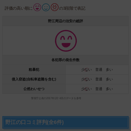
評価の高い順に
の3段階で表記
野江周辺の治安の総評
各犯罪の発生件数
粗暴犯
少ない
普通 多い
侵入窃盗(自転車盗難を含む)
少ない
普通 多い
公然わいせつ
少ない
普通 多い
警視庁公表の2017年1月~4月のデータを参考
野江の口コミ評判(全6件)