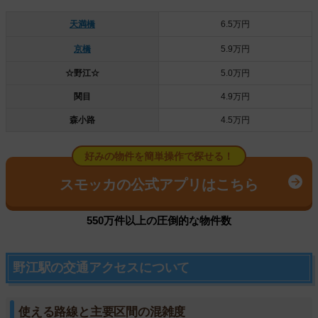
天満橋
6.5万円
京橋
5.9万円
☆野江☆
5.0万円
関目
4.9万円
森小路
4.5万円
好みの物件を簡単操作で探せる！
スモッカの公式アプリはこちら
550万件以上の圧倒的な物件数
野江駅の交通アクセスについて
使える路線と主要区間の混雑度