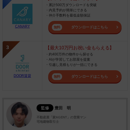
・累計500万ダウンロードを突破
・内見予約が簡単にできる
・仲介手数料を最低金額保証
CANARY
ダウンロードはこちら
【最大10万円お祝い金もらえる】
・約400万件の物件から探せる
・AIが学習してお部屋を提案
・引越し見積もりが一括にできる
DOOR賃貸
ダウンロードはこちら
監修
豊田 明
不動産屋「家AGENT」の営業マン
宅地建物取引士