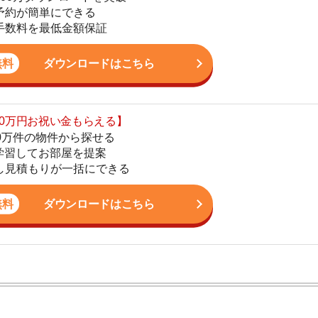
の物件から探せる
てお部屋を提案
4
りが一括にできる
5
ダウンロードはこちら
6
7
8
9
ン。宅地建物取引士の資格を取得している。営業マンとし
入居審査についての不安や疑問を解決しています。
10