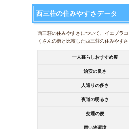
人通りの多さ
夜道の明るさ
交通の便
買い物環境
コンビニの多さ
飲食店の多さ
娯楽施設
住宅街or繁華街
古い街並みor新しい街並み
警察署や交番(駅500m圏内)