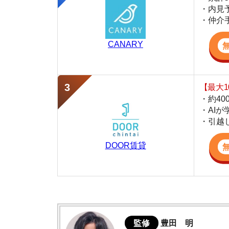
・約400万件
・AIが学習し
・引越し見積も
DOOR賃貸
監修
豊田 明
不動産屋「家AGENT」の営業マン
宅地建物取引士
賃貸の仲介会社「家AGENT」の現役の営業マ
ての経験と専門知識を活かして、お部屋探しや
西三荘の住みやすさデータ
西三荘駅周辺は治安が良い