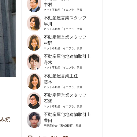
不動産屋営業スタッフ
早川
ネット不動産
「イエプラ」所属
不動産屋営業スタッフ
村野
ネット不動産
「イエプラ」所属
不動産屋宅地建物取引士
舟木
ネット不動産
「イエプラ」所属
不動産屋営業主任
藤本
ネット不動産
「イエプラ」所属
不動産屋営業スタッフ
石塚
ネット不動産
「イエプラ」所属
不動産屋宅地建物取引士
豊田
不動産仲介
「家AGENT」所属
カテゴリ一覧
の住みやすさや治安
人暮らしの知識
棲に関する知識