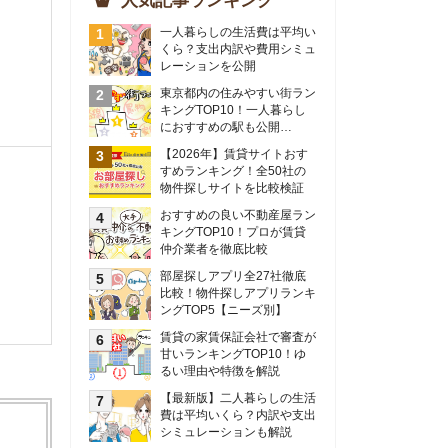
物件探しサイトを比較検証
おすすめの良い不動産屋ラン
キングTOP10！プロが賃貸
仲介業者を徹底比較
部屋探しアプリ全27社徹底
比較！物件探しアプリランキ
ングTOP5【ニーズ別】
賃貸の家賃保証会社で審査が
甘いランキングTOP10！ゆ
るい理由や特徴を解説
【最新版】二人暮らしの生活
費は平均いくら？内訳や支出
シミュレーションも解説
東京のおすすめ不動産会社ラ
ンキングTOP10を大公開！
カップルの同棲におすすめの
間取りは？実例をもとに最適
なお部屋を解説！
シングルマザーの生活費は平
均いくら？母子家庭の収入や
支援制度についても解説