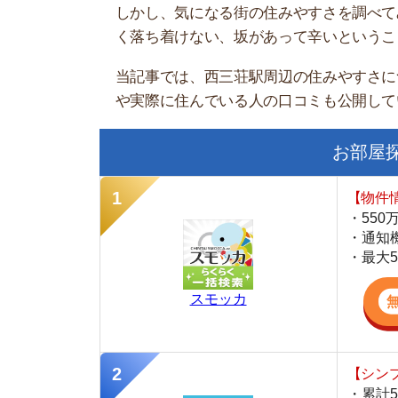
お部屋探しに
【物件情報を毎
・550万件以
・通知機能で物
・最大5万円の
スモッカ
【シンプルで使
・累計500万
・内見予約が簡
・仲介手数料を
CANARY
【最大10万円