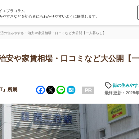
ラム
どを初心者にもわかりやすいように解説します。
すさ！治安や家賃相場・口コミなど大公開【一人暮らし】
や家賃相場・口コミなど大公開【一人暮
「
お
街の住みやすさや治安
Facebook
Twitter
Line
Hatena
不
PR
部
最終更新：2025年6月19日
紹
メ
「
門