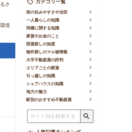
賃やお金のこと
屋探しの知恵
件探しのマル秘情報
手不動産屋の評判
リアごとの家賃
っ越しの知識
ェアハウスの知識
方の魅力
別のおすすめ不動産屋
人気記事ランキング
一人暮らしの生活費は平均い
くら？支出内訳や費用シミュ
レーションを公開
東京都内の住みやすい街ラン
キングTOP10！一人暮らし
におすすめの駅も公開
【2026年最新】
【2026年】賃貸サイトおす
すめランキング！全50社の