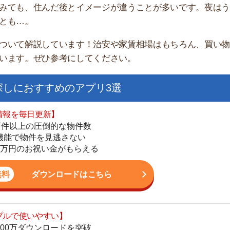
家
部
おすすめのアプリ3選
物
大
日更新】
エ
上の圧倒的な物件数
引
件を見逃さない
シ
お祝い金がもらえる
地
駅
ダウンロードはこちら
いやすい】
ダウンロードを突破
単にできる
1
最低金額保証
ダウンロードはこちら
2
3
お祝い金もらえる】