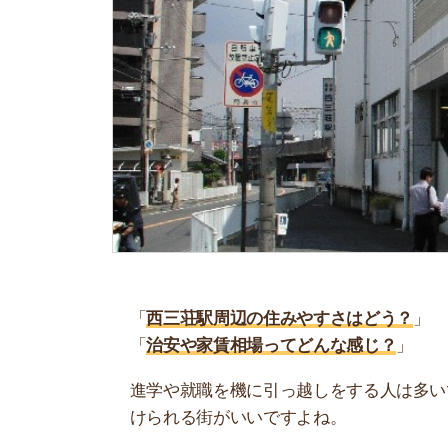
「
西三荘駅周辺の住みやすさはどう？
」
「
治安や家賃相場ってどんな感じ？
」
進学や就職を機に引っ越しをする人は多いです。
けられる街がいいですよね。
しかし、気になる街の住みやすさを調べてみても
く落ち着けない、坂があって辛いということも…
当記事では、西三荘駅周辺の住みやすさについて
や実際に住んでいる人の口コミも公開しています