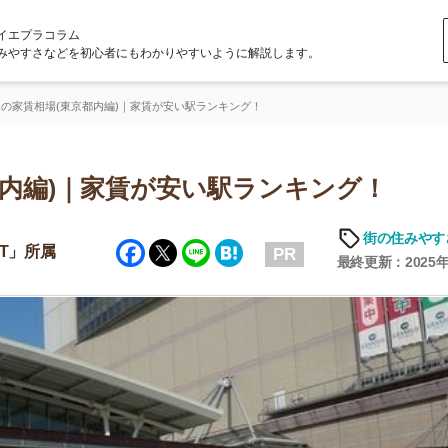
ラム
どを初心者にもわかりやすいように解説します。
(東京都内編)｜家賃が安い駅ランキング！
)｜家賃が安い駅ランキング！
街の住みやすさや治安
Facebook
Twitter
Line
Hatena
PR
最終更新：2025年6月19日
店舗
ア