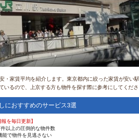
「
お
不
部
紹
メ
賃平均を紹介します。東京都内に絞った家賃が安い駅ランキ
ので、上京する方も物件を探す際に参考にしてください。
「
門
すすめのサービス3選
日更新】
上の圧倒的な物件数
件を見逃さない
お祝い金がもらえる
ダウンロードはこちら