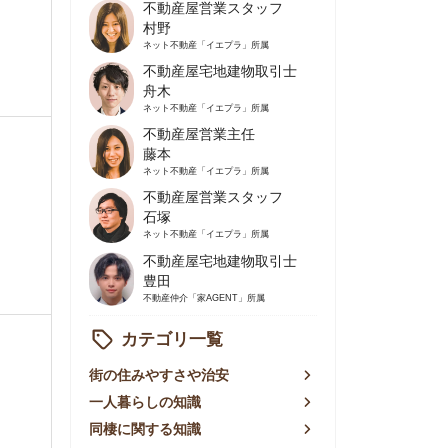
不動産屋営業主任
藤本
ネット不動産
「イエプラ」所属
不動産屋営業スタッフ
石塚
ネット不動産
「イエプラ」所属
不動産屋宅地建物取引士
豊田
不動産仲介
「家AGENT」所属
カテゴリ一覧
の住みやすさや治安
人暮らしの知識
棲に関する知識
賃やお金のこと
屋探しの知恵
件探しのマル秘情報
手不動産屋の評判
リアごとの家賃
っ越しの知識
ェアハウスの知識