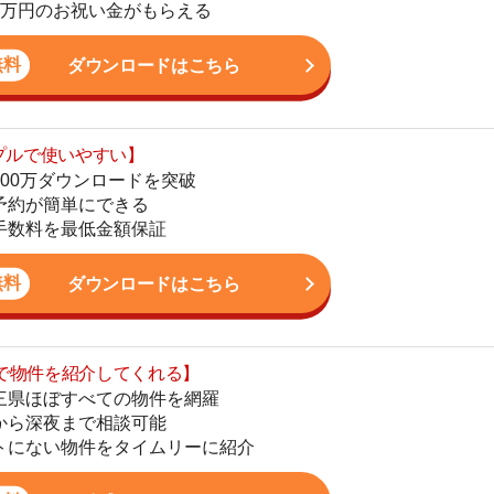
いやすい】
ダウンロードを突破
単にできる
最低金額保証
ダウンロードはこちら
を紹介してくれる】
すべての物件を網羅
街
まで相談可能
一
物件をタイムリーに紹介
同
公式LINEはこちら
家
部
物
大
エ
引
シ