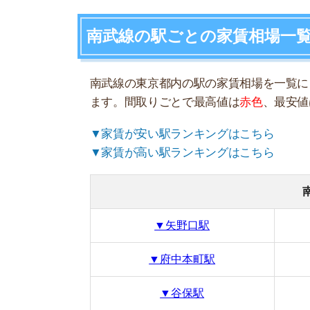
南武線の
▼矢野口駅
▼
▼府中本町駅
▼
▼谷保駅
▼立川駅
矢野口駅の家賃相場
間取り
1R