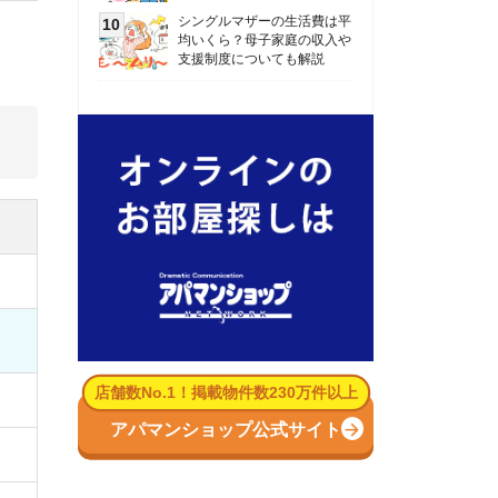
数No.1！掲載物件数230万件以上
パマンショップ公式サイト