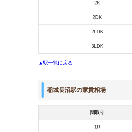
間取り
1R
1K
1DK
1LDK
2K
2DK
2LDK
3LDK