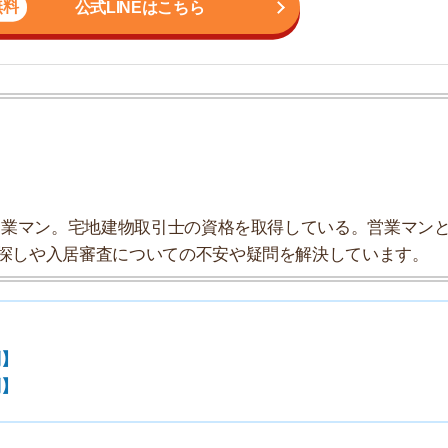
地
駅
ン。宅地建物取引士の資格を取得している。営業マンとし
入居審査についての不安や疑問を解決しています。
1
2
3
4
た。駅名をタップすると、各駅の家賃相場がご覧いただけ
になっています。
5
6