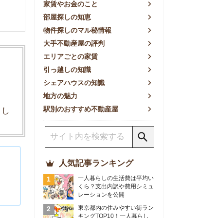
方の魅力
別のおすすめ不動産屋
人気記事ランキング
一人暮らしの生活費は平均い
くら？支出内訳や費用シミュ
レーションを公開
東京都内の住みやすい街ラン
キングTOP10！一人暮らし
におすすめの駅も公開
【2026年最新】
【2026年】賃貸サイトおす
すめランキング！全50社の
物件探しサイトを比較検証
おすすめの良い不動産屋ラン
キングTOP10！プロが賃貸
仲介業者を徹底比較
部屋探しアプリ全27社徹底
比較！物件探しアプリランキ
ングTOP5【ニーズ別】
賃貸の家賃保証会社で審査が