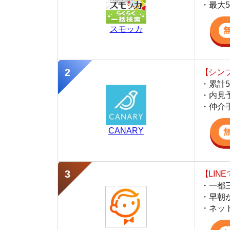
【シンプルで使
・累計500万
・内見予約が簡
・仲介手数料を
CANARY
【LINEで物件
・一都三県ほぼ
・早朝から深夜
・ネットにない
スミカ
監修
豊田 明
不動産屋「家AGENT」の営業マン