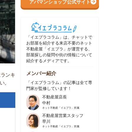
イエプラコラム」は、チャットで
部屋を紹介する来店不要のネット
動産屋「イエプラ」が運営する、
屋探しの疑問や街の情報について
介するメディアです。
ンバー紹介
イエプラコラム」の記事は全て専
家が監修しています！
不動産屋店長
中村
ネット不動産
「イエプラ」所属
不動産屋営業スタッフ
早川
ネット不動産
「イエプラ」所属
不動産屋営業スタッフ
村野
ネット不動産
「イエプラ」所属
不動産屋宅地建物取引士
舟木
ネット不動産
「イエプラ」所属