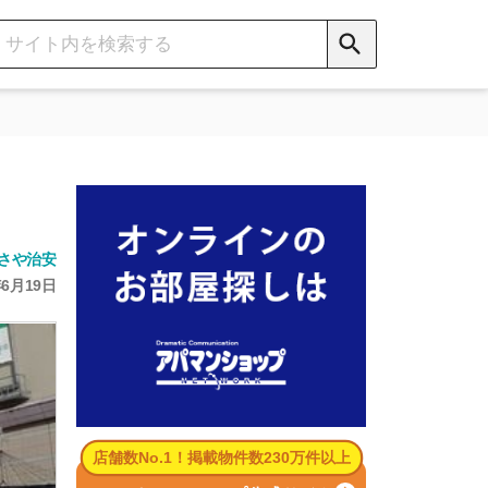
数No.1！掲載物件数230万件以上
パマンショップ公式サイト