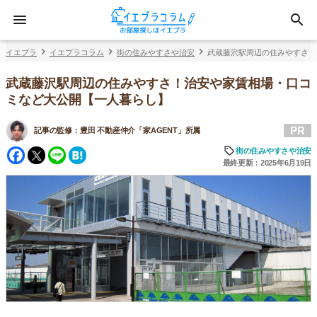
イエプラ
イエプラコラム
街の住みやすさや治安
武蔵藤沢駅周辺の住みやすさ！
武蔵藤沢駅周辺の住みやすさ！治安や家賃相場・口コ
ミなど大公開【一人暮らし】
PR
記事の監修：
豊田 不動産仲介「家AGENT」所属
Facebook
Twitter
Line
Hatena
街の住みやすさや治安
最終更新：2025年6月19日