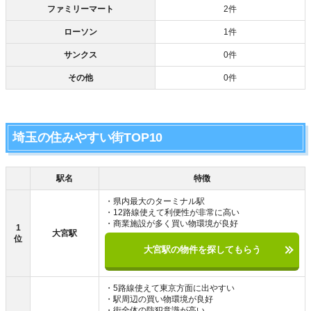
ファミリーマート
2件
ローソン
1件
サンクス
0件
その他
0件
埼玉の住みやすい街TOP10
駅名
特徴
・県内最大のターミナル駅
・12路線使えて利便性が非常に高い
・商業施設が多く買い物環境が良好
1
大宮駅
位
大宮駅の物件を探してもらう
・5路線使えて東京方面に出やすい
・駅周辺の買い物環境が良好
・街全体の防犯意識が高い