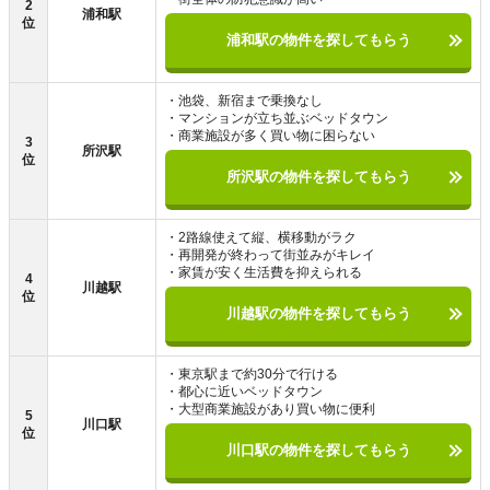
2
浦和駅
位
浦和駅の物件を探してもらう
・池袋、新宿まで乗換なし
・マンションが立ち並ぶベッドタウン
・商業施設が多く買い物に困らない
3
所沢駅
位
所沢駅の物件を探してもらう
・2路線使えて縦、横移動がラク
・再開発が終わって街並みがキレイ
・家賃が安く生活費を抑えられる
4
川越駅
位
川越駅の物件を探してもらう
・東京駅まで約30分で行ける
・都心に近いベッドタウン
・大型商業施設があり買い物に便利
5
川口駅
位
川口駅の物件を探してもらう