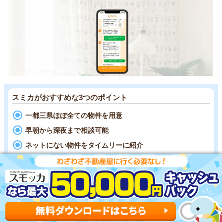
スミカがおすすめな3つのポイント
一都三県ほぼ全ての物件を用意
早朝から深夜まで相談可能
ネットにない物件をタイムリーに紹介
東京･神奈川･千葉･埼玉のお部屋探しなら
スミカ
がおすす
めです。
LINEで賃貸物件を探せる
ので、気軽に使える点
が強みです。
一都三県の全域に対応していて、
業者専用のデータベース