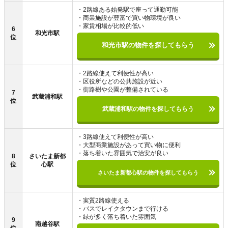
・2路線ある始発駅で座って通勤可能
・商業施設が豊富で買い物環境が良い
・家賃相場が比較的低い
6
和光市駅
位
和光市駅の物件を探してもらう
・2路線使えて利便性が高い
・区役所などの公共施設が近い
・街路樹や公園が整備されている
7
武蔵浦和駅
位
武蔵浦和駅の物件を探してもらう
・3路線使えて利便性が高い
・大型商業施設があって買い物に便利
・落ち着いた雰囲気で治安が良い
8
さいたま新都
位
心駅
さいたま新都心駅の物件を探してもらう
・実質2路線使える
・バスでレイクタウンまで行ける
・緑が多く落ち着いた雰囲気
9
南越谷駅