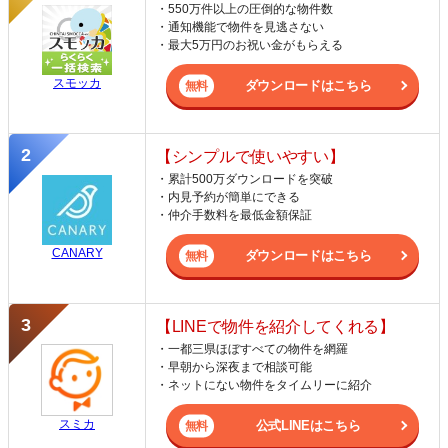
・550万件以上の圧倒的な物件数
・通知機能で物件を見逃さない
・最大5万円のお祝い金がもらえる
スモッカ
ダウンロードはこちら
【シンプルで使いやすい】
・累計500万ダウンロードを突破
・内見予約が簡単にできる
・仲介手数料を最低金額保証
CANARY
ダウンロードはこちら
【LINEで物件を紹介してくれる】
・一都三県ほぼすべての物件を網羅
・早朝から深夜まで相談可能
・ネットにない物件をタイムリーに紹介
スミカ
公式LINEはこちら