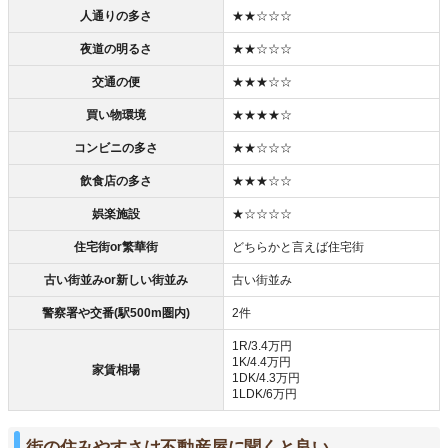
人通りの多さ
★★☆☆☆
夜道の明るさ
★★☆☆☆
交通の便
★★★☆☆
買い物環境
★★★★☆
コンビニの多さ
★★☆☆☆
飲食店の多さ
★★★☆☆
娯楽施設
★☆☆☆☆
住宅街or繁華街
どちらかと言えば住宅街
古い街並みor新しい街並み
古い街並み
警察署や交番(駅500m圏内)
2件
1R/3.4万円
1K/4.4万円
家賃相場
1DK/4.3万円
1LDK/6万円
街の住みやすさは不動産屋に聞くと良い