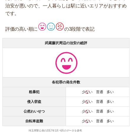
治安が悪いので、一人暮らしは駅に近いエリアがおすすめ
です。
評価の高い順に
の3段階で表記
武蔵藤沢周辺の治安の総評
各犯罪の発生件数
粗暴犯
少ない
普通 多い
侵入窃盗
少ない
普通 多い
公然わいせつ
少ない
普通 多い
自転車盗難
少ない
普通 多い
埼玉県警公表の2017年1月~4月のデータを参考