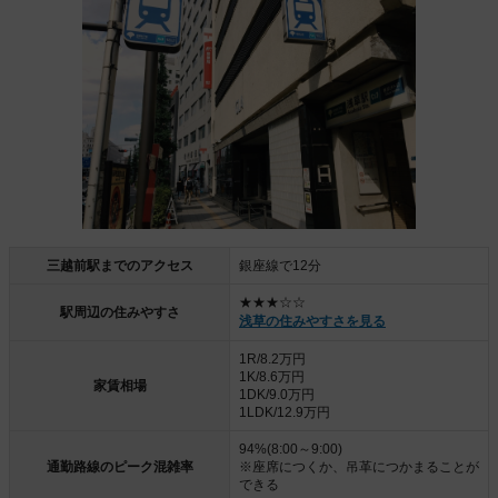
三越前駅までのアクセス
銀座線で12分
★★★☆☆
駅周辺の住みやすさ
浅草の住みやすさを見る
1R/8.2万円
1K/8.6万円
家賃相場
1DK/9.0万円
1LDK/12.9万円
94%(8:00～9:00)
通勤路線のピーク混雑率
※座席につくか、吊革につかまることが
できる