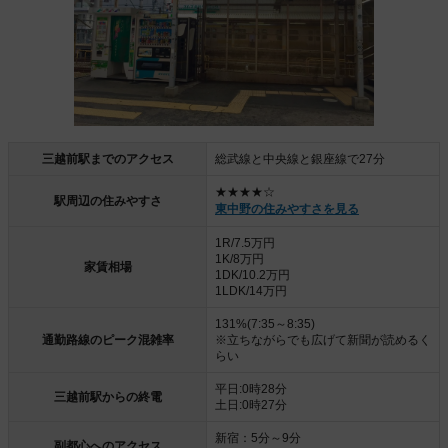
三越前駅までのアクセス
総武線と中央線と銀座線で27分
★★★★☆
駅周辺の住みやすさ
東中野の住みやすさを見る
1R/7.5万円
1K/8万円
家賃相場
1DK/10.2万円
1LDK/14万円
131%(7:35～8:35)
通勤路線のピーク混雑率
※立ちながらでも広げて新聞が読めるく
らい
平日:0時28分
三越前駅からの終電
土日:0時27分
新宿：5分～9分
副都心へのアクセス