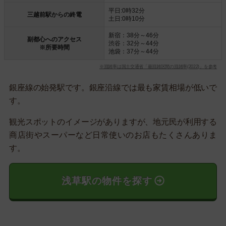
平日:0時32分
三越前駅からの終電
土日:0時10分
新宿：38分～46分
副都心へのアクセス
渋谷：32分～44分
※所要時間
池袋：37分～44分
※混雑率は国土交通省「最混雑区間の混雑率(2022)」を参考
銀座線の始発駅です。銀座沿線では最も家賃相場が低いで
す。
観光スポットのイメージがありますが、地元民が利用する
商店街やスーパーなど日常使いのお店もたくさんありま
す。
浅草駅の物件を探す