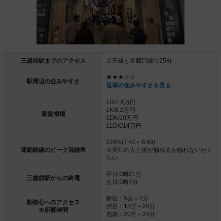
三越前駅までのアクセス
京王線と半蔵門線で25分
★★★☆☆
駅周辺の住みやすさ
笹塚の住みやすさを見る
1R/7.4万円
1K/8.2万円
家賃相場
1DK/10万円
1LDK/14万円
129%(7:40～8:40)
通勤路線のピーク混雑率
※周りの人と体が触れるか触れないかく
らい
平日:0時21分
三越前駅からの終電
土日:0時7分
新宿：5分～7分
副都心へのアクセス
渋谷：18分～20分
※所要時間
池袋：20分～24分