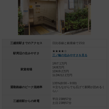
三越前駅までのアクセス
日比谷線と銀座線で15分
★★★★☆
駅周辺の住みやすさ
三ノ輪の住みやすさを見る
1R/7.1万円
1K/8万円
家賃相場
1DK/9.2万円
1LDK/12.2万円
135%(8:00～9:00)
通勤路線のピーク混雑率
※立ちながらでも広げて新聞が読めるく
らい
平日:23時57分
三越前駅からの終電
土日:23時57分