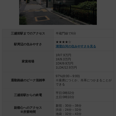
三越前駅までのアクセス
半蔵門線で6分
★★★★☆
駅周辺の住みやすさ
清澄白河の住みやすさを見る
1R/7.9万円
1K/9.3万円
家賃相場
1DK/9.9万円
1LDK/12.9万円
97%(8:00～9:00)
通勤路線のピーク混雑率
※座席につくか、吊革につかまることが
できる
平日:0時32分
三越前駅からの終電
土日:0時10分
新宿：30分～38分
副都心へのアクセス
渋谷：24分～32分
※所要時間
池袋：32分～43分