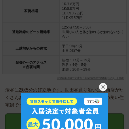
1R/7.8万円
1K/8.8万円
家賃相場
1DK/10.2万円
1LDK/15万円
125%(7:50～8:50)
通勤路線のピーク混雑率
※周りの人と体が触れるか触れないかく
らい
平日:0時21分
三越前駅からの終電
土日:0時7分
新宿：17分～19分
副都心へのアクセス
渋谷：4分～5分
※所要時間
池袋：26分～29分
※混雑率は国土交通省「最混雑区間の混雑率(2022)」を参考
渋谷に2駅5分の好立地です。世田谷通り沿いには商店がた
くさんあります。1本中の道に入ると閑静で治安の良い住
宅街です。
三軒茶屋駅の物件を探す