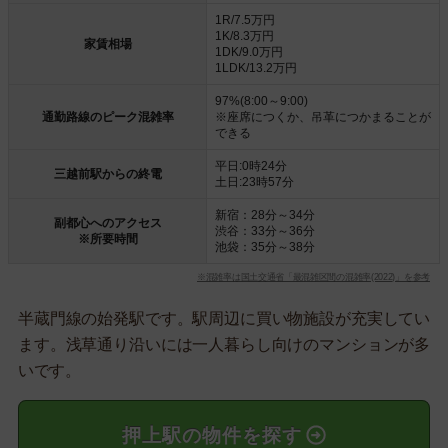
1R/7.5万円
1K/8.3万円
家賃相場
1DK/9.0万円
1LDK/13.2万円
97%(8:00～9:00)
通勤路線のピーク混雑率
※座席につくか、吊革につかまることが
できる
平日:0時24分
三越前駅からの終電
土日:23時57分
新宿：28分～34分
副都心へのアクセス
渋谷：33分～36分
※所要時間
池袋：35分～38分
※混雑率は国土交通省「最混雑区間の混雑率(2022)」を参考
半蔵門線の始発駅です。駅周辺に買い物施設が充実してい
ます。浅草通り沿いには一人暮らし向けのマンションが多
いです。
押上駅の物件を探す