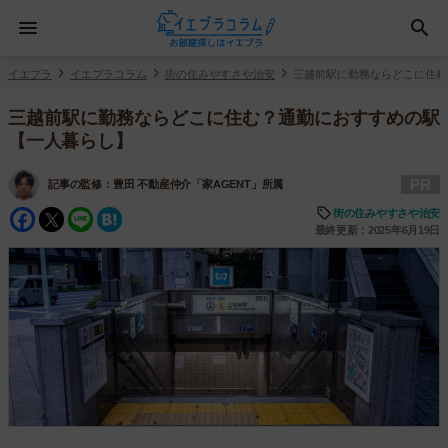
イエプラ
イエプラコラム
街の住みやすさや治安
三越前駅に勤務ならどこに住む
三越前駅に勤務ならどこに住む？通勤におすすめの駅
【一人暮らし】
PR
記事の監修：
豊田 不動産仲介「家AGENT」所属
Facebook
Twitter
Line
Hatena
街の住みやすさや治安
最終更新：2025年6月19日