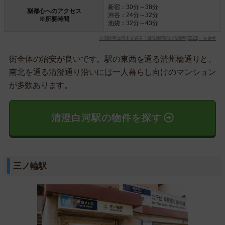
新宿：30分～38分
副都心へのアクセス
渋谷：24分～32分
※所要時間
池袋：32分～43分
※混雑率は国土交通省「最混雑区間の混雑率(2022)」を参考
街全体の治安が良いです。駅の東西を通る清州橋通りと、
南北を通る清澄通り沿いには一人暮らし向けのマンション
が多数あります。
清澄白河駅の物件を探す
三ノ輪駅