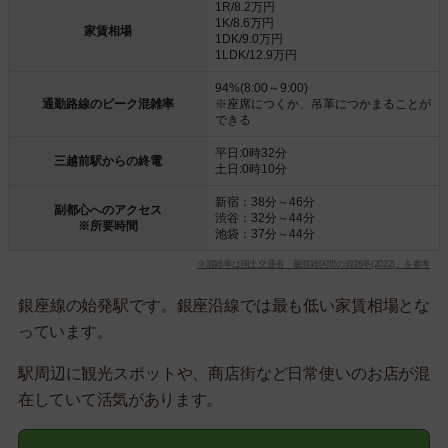
1R/8.2万円
1K/8.6万円
家賃相場
1DK/9.0万円
1LDK/12.9万円
94%(8:00～9:00)
通勤路線のピーク混雑率
※座席につくか、吊革につかまることが
できる
平日:0時32分
三越前駅からの終電
土日:0時10分
新宿：38分～46分
副都心へのアクセス
渋谷：32分～44分
※所要時間
池袋：37分～44分
※混雑率は国土交通省「最混雑区間の混雑率(2022)」を参考
銀座線の始発駅です。銀座沿線では最も低い家賃相場とな
っています。
駅周辺に観光スポットや、商店街など日常使いのお店が混
在していて活気があります。