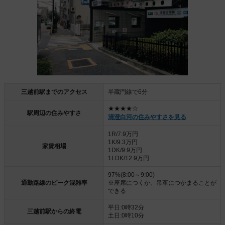
三越前駅までのアクセス
半蔵門線で6分
★★★★☆
駅周辺の住みやすさ
清澄白河の住みやすさを見る
1R/7.9万円
1K/9.3万円
家賃相場
1DK/9.9万円
1LDK/12.9万円
97%(8:00～9:00)
通勤路線のピーク混雑率
※座席につくか、吊革につかまることが
できる
平日:0時32分
三越前駅からの終電
土日:0時10分