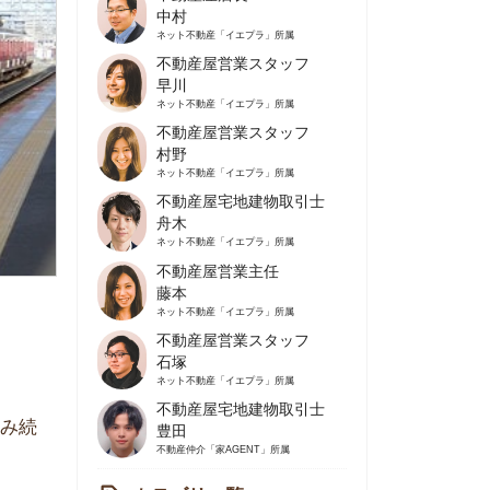
不動産屋営業スタッフ
早川
ネット不動産
「イエプラ」所属
不動産屋営業スタッフ
村野
ネット不動産
「イエプラ」所属
不動産屋宅地建物取引士
舟木
ネット不動産
「イエプラ」所属
不動産屋営業主任
藤本
ネット不動産
「イエプラ」所属
不動産屋営業スタッフ
石塚
ネット不動産
「イエプラ」所属
不動産屋宅地建物取引士
豊田
不動産仲介
「家AGENT」所属
カテゴリ一覧
の住みやすさや治安
人暮らしの知識
棲に関する知識