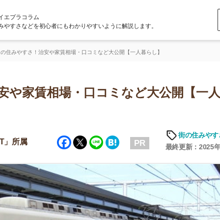
ラム
どを初心者にもわかりやすいように解説します。
さ！治安や家賃相場・口コミなど大公開【一人暮らし】
家賃相場・口コミなど大公開【一人暮ら
「
お
街の住みやすさや治安
Facebook
Twitter
Line
Hatena
不
PR
部
最終更新：2025年6月19日
紹
メ
「
門