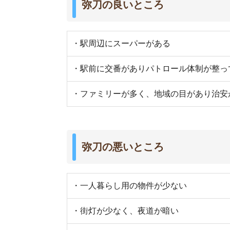
・街灯が少なく、夜道が暗い
・娯楽施設が少ない
・大型ショッピング施設がない
街の住みやすさは不動産屋に聞くと良
不動産屋は地域情報に詳しいです。駅周辺の治安
産屋に相談しましょう。
当サイト運営の「
イエプラ
」は、LINEで最適なお
い
未公開物件も取り扱っている
ので、お部屋探し
さらに、
仲介手数料が基本無料
です。初期費用を
検索で見つか