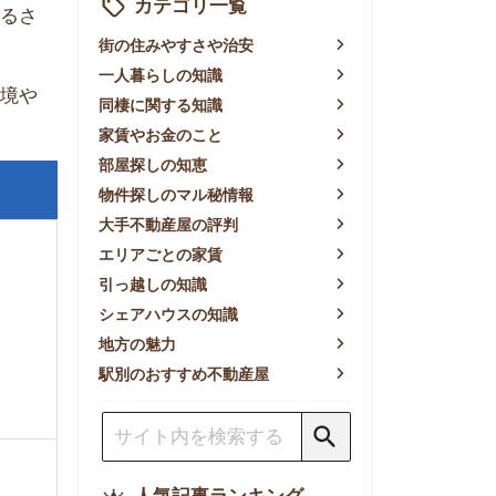
賃やお金のこと
屋探しの知恵
件探しのマル秘情報
手不動産屋の評判
リアごとの家賃
っ越しの知識
ェアハウスの知識
方の魅力
別のおすすめ不動産屋
人気記事ランキング
一人暮らしの生活費は平均い
くら？支出内訳や費用シミュ
レーションを公開
東京都内の住みやすい街ラン
キングTOP10！一人暮らし
におすすめの駅も公開
【2026年最新】
【2026年】賃貸サイトおす
すめランキング！全50社の