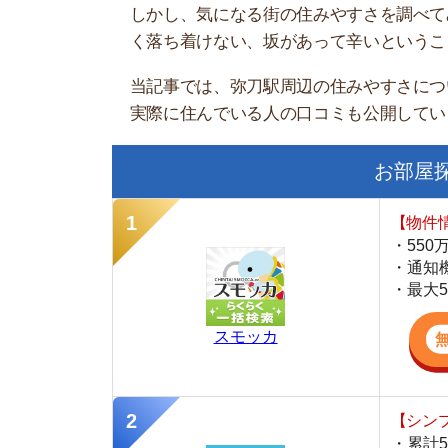
お部屋探しに
【物件情報を毎
・550万件以
・通知機能で物
・最大5万円の
スモッカ
【シンプルで使
・累計500万
・内見予約が簡
・仲介手数料を
CANARY
【最大10万円