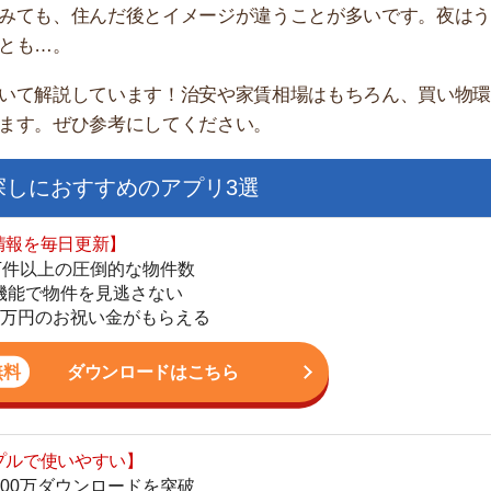
家
部
おすすめのアプリ3選
物
大
日更新】
エ
上の圧倒的な物件数
引
件を見逃さない
シ
お祝い金がもらえる
地
駅
ダウンロードはこちら
いやすい】
ダウンロードを突破
単にできる
1
最低金額保証
ダウンロードはこちら
2
3
お祝い金もらえる】