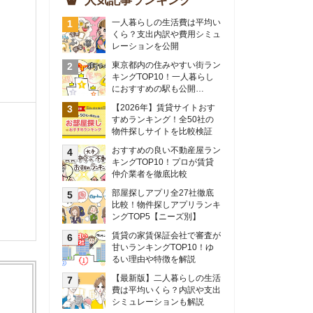
物件探しサイトを比較検証
おすすめの良い不動産屋ラン
キングTOP10！プロが賃貸
仲介業者を徹底比較
部屋探しアプリ全27社徹底
比較！物件探しアプリランキ
ングTOP5【ニーズ別】
賃貸の家賃保証会社で審査が
甘いランキングTOP10！ゆ
るい理由や特徴を解説
【最新版】二人暮らしの生活
費は平均いくら？内訳や支出
シミュレーションも解説
東京のおすすめ不動産会社ラ
ンキングTOP10を大公開！
カップルの同棲におすすめの
間取りは？実例をもとに最適
なお部屋を解説！
シングルマザーの生活費は平
均いくら？母子家庭の収入や
支援制度についても解説