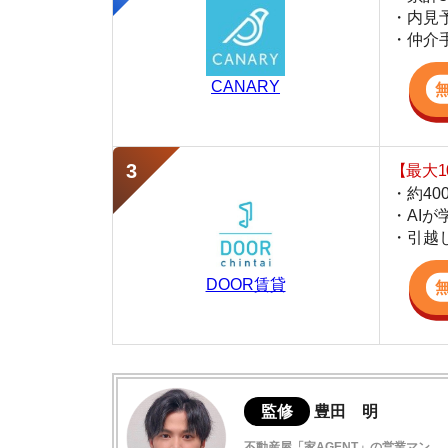
・約400万件
・AIが学習し
・引越し見積も
DOOR賃貸
監修
豊田 明
不動産屋「家AGENT」の営業マン
宅地建物取引士
賃貸の仲介会社「家AGENT」の現役の営業マ
ての経験と専門知識を活かして、お部屋探しや
弥刀の住みやすさデータ
実際に弥刀に行ってみました
弥刀駅周辺は治安が良い