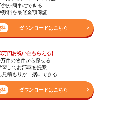
の物件から探せる
てお部屋を提案
4
りが一括にできる
5
ダウンロードはこちら
6
7
8
ン。宅地建物取引士の資格を取得している。営業マンとし
9
入居審査についての不安や疑問を解決しています。
10