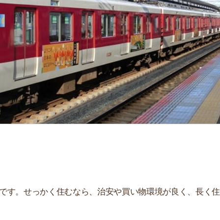
せっかく住むなら、治安や買い物環境が良く、長く住み続
、住んだ後とイメージが違うことが多いです。夜はうるさ
。
街
一
説しています！治安や家賃相場はもちろん、買い物環境や
同
ぜひ参考にしてください。