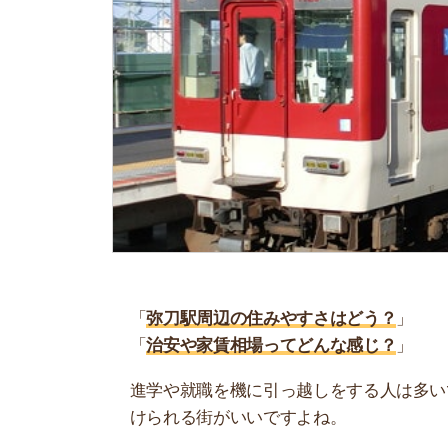
「
弥刀駅周辺の住みやすさはどう？
」
「
治安や家賃相場ってどんな感じ？
」
進学や就職を機に引っ越しをする人は多いです。
けられる街がいいですよね。
しかし、気になる街の住みやすさを調べてみても
く落ち着けない、坂があって辛いということも…
当記事では、弥刀駅周辺の住みやすさについて解
実際に住んでいる人の口コミも公開しています。