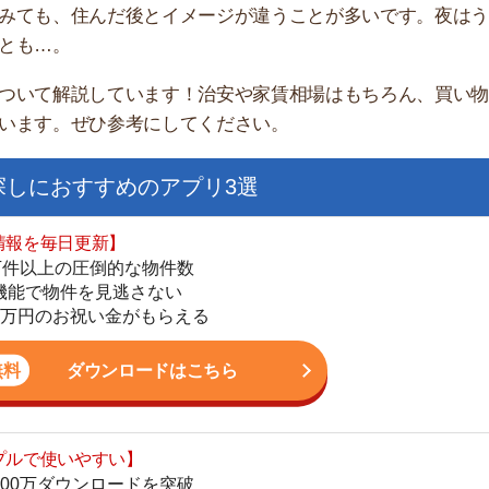
家
部
おすすめのアプリ3選
物
大
日更新】
エ
上の圧倒的な物件数
引
件を見逃さない
シ
お祝い金がもらえる
地
駅
ダウンロードはこちら
いやすい】
ダウンロードを突破
単にできる
1
最低金額保証
ダウンロードはこちら
2
3
お祝い金もらえる】