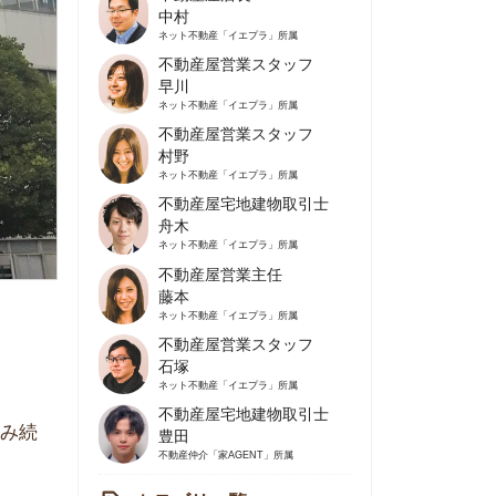
不動産屋営業スタッフ
早川
ネット不動産
「イエプラ」所属
不動産屋営業スタッフ
村野
ネット不動産
「イエプラ」所属
不動産屋宅地建物取引士
舟木
ネット不動産
「イエプラ」所属
不動産屋営業主任
藤本
ネット不動産
「イエプラ」所属
不動産屋営業スタッフ
石塚
ネット不動産
「イエプラ」所属
不動産屋宅地建物取引士
豊田
不動産仲介
「家AGENT」所属
カテゴリ一覧
の住みやすさや治安
人暮らしの知識
棲に関する知識