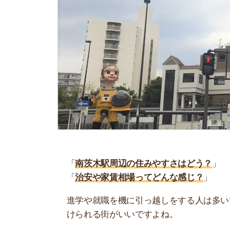
「
南茨木駅周辺の住みやすさはどう？
」
「
治安や家賃相場ってどんな感じ？
」
進学や就職を機に引っ越しをする人は多いです。
けられる街がいいですよね。
しかし、気になる街の住みやすさを調べてみても
く落ち着けない、坂があって辛いということも…
当記事では、南茨木駅周辺の住みやすさについて
や実際に住んでいる人の口コミも公開しています