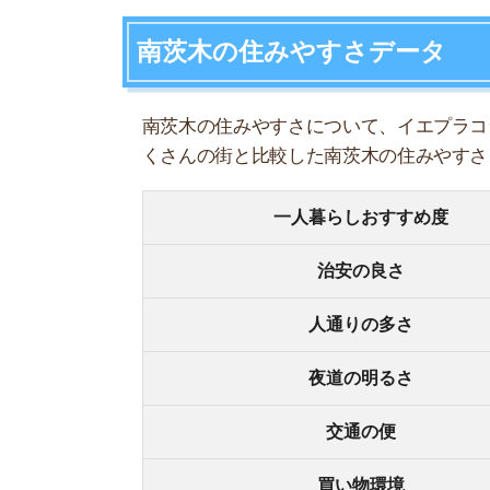
人通りの多さ
夜道の明るさ
交通の便
買い物環境
コンビニの多さ
飲食店の多さ
娯楽施設
住宅街or繁華街
古い街並みor新しい街並み
警察署や交番(駅500m圏内)