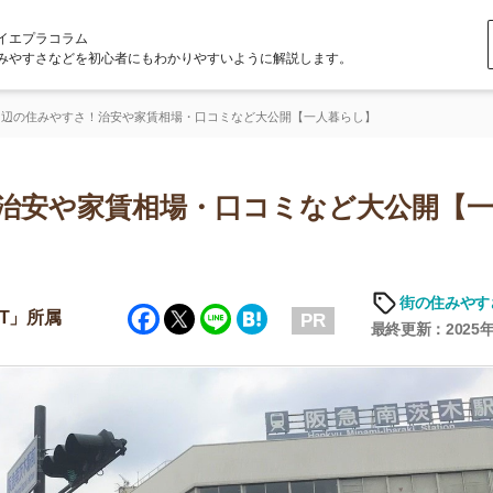
ラム
どを初心者にもわかりやすいように解説します。
すさ！治安や家賃相場・口コミなど大公開【一人暮らし】
や家賃相場・口コミなど大公開【一人暮
「
お
街の住みやすさや治安
Facebook
Twitter
Line
Hatena
不
PR
部
最終更新：2025年6月19日
紹
メ
「
門