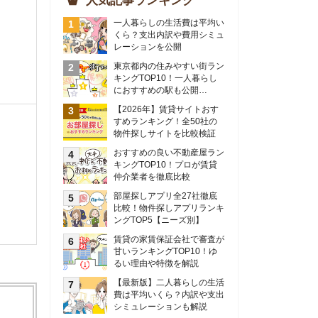
物件探しサイトを比較検証
おすすめの良い不動産屋ラン
キングTOP10！プロが賃貸
仲介業者を徹底比較
部屋探しアプリ全27社徹底
比較！物件探しアプリランキ
ングTOP5【ニーズ別】
賃貸の家賃保証会社で審査が
甘いランキングTOP10！ゆ
るい理由や特徴を解説
【最新版】二人暮らしの生活
費は平均いくら？内訳や支出
シミュレーションも解説
東京のおすすめ不動産会社ラ
ンキングTOP10を大公開！
カップルの同棲におすすめの
間取りは？実例をもとに最適
なお部屋を解説！
シングルマザーの生活費は平
均いくら？母子家庭の収入や
支援制度についても解説