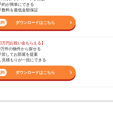
の物件から探せる
てお部屋を提案
4
りが一括にできる
5
ダウンロードはこちら
6
7
8
9
ン。宅地建物取引士の資格を取得している。営業マンとし
入居審査についての不安や疑問を解決しています。
10