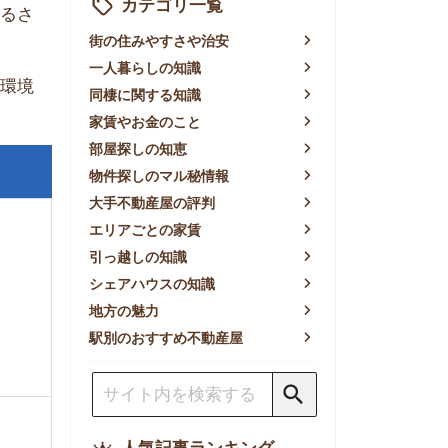
賃やお金のこと
屋探しの知恵
件探しのマル秘情報
手不動産屋の評判
リアごとの家賃
っ越しの知識
ェアハウスの知識
方の魅力
別のおすすめ不動産屋
人気記事ランキング
一人暮らしの生活費は平均い
くら？支出内訳や費用シミュ
レーションを公開
東京都内の住みやすい街ラン
キングTOP10！一人暮らし
におすすめの駅も公開
【2026年最新】
【2026年】賃貸サイトおす
すめランキング！全50社の