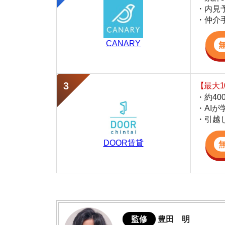
・約400万件
・AIが学習し
・引越し見積も
DOOR賃貸
監修
豊田 明
不動産屋「家AGENT」の営業マン
宅地建物取引士
賃貸の仲介会社「家AGENT」の現役の営業マ
ての経験と専門知識を活かして、お部屋探しや
南茨木の住みやすさデータ
南茨木駅周辺の特徴や雰囲気について