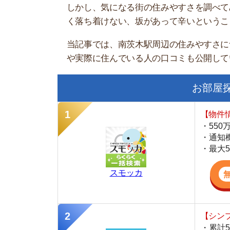
お部屋探しに
【物件情報を毎
・550万件以
・通知機能で物
・最大5万円の
スモッカ
【シンプルで使
・累計500万
・内見予約が簡
・仲介手数料を
CANARY
【最大10万円