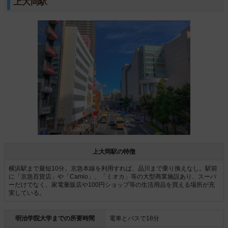
上大岡駅
上大岡駅の特徴
横浜駅まで最短10分。京急本線を利用すれば、品川まで乗り換えなし。駅前
に「京急百貨店」や「Camio」、「ミオカ」等の大型商業施設あり、スーパ
ーだけでなく、家電量販店や100円ショップ等の生活用品を買える場所が充
実している。
明治学院大学までの所要時間
電車とバスで18分