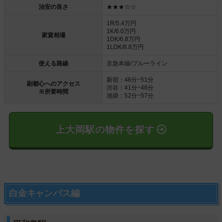
治安の良さ
★★★☆☆
1R/5.4万円
1K/6.0万円
家賃相場
1DK/6.8万円
1LDK/8.8万円
使える路線
京急本線/ブルーライン
新宿：46分~51分
副都心へのアクセス
渋谷：41分~46分
※所要時間
池袋：52分~57分
上大岡駅の物件を探す
白金キャンパス編