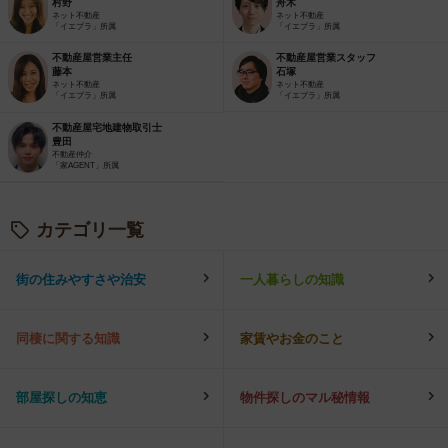
村野
舟木
ネット不動産
ネット不動産
「イエプラ」所属
「イエプラ」所属
不動産屋営業主任
不動産屋営業スタッフ
藤本
石塚
ネット不動産
ネット不動産
「イエプラ」所属
「イエプラ」所属
不動産屋宅地建物取引士
豊田
不動産仲介
「家AGENT」所属
カテゴリ一覧
街の住みやすさや治安
一人暮らしの知識
同棲に関する知識
家賃やお金のこと
部屋探しの知恵
物件探しのマル秘情報