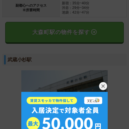
新宿：35分~40分
副都心へのアクセス
渋谷：29分~34分
※所要時間
池袋：42分~47分
大森町駅の物件を探す
武蔵小杉駅