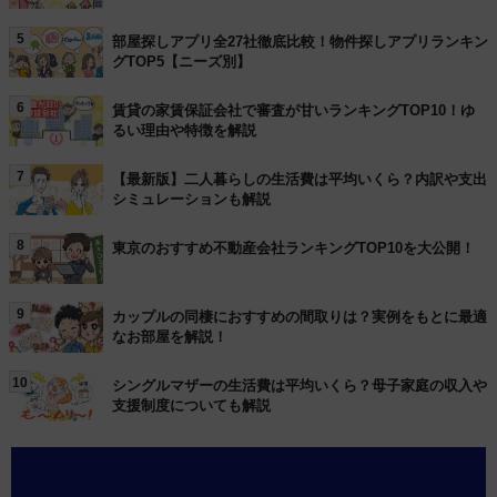
5
部屋探しアプリ全27社徹底比較！物件探しアプリランキン
グTOP5【ニーズ別】
6
賃貸の家賃保証会社で審査が甘いランキングTOP10！ゆ
るい理由や特徴を解説
7
【最新版】二人暮らしの生活費は平均いくら？内訳や支出
シミュレーションも解説
8
東京のおすすめ不動産会社ランキングTOP10を大公開！
9
カップルの同棲におすすめの間取りは？実例をもとに最適
なお部屋を解説！
10
シングルマザーの生活費は平均いくら？母子家庭の収入や
支援制度についても解説