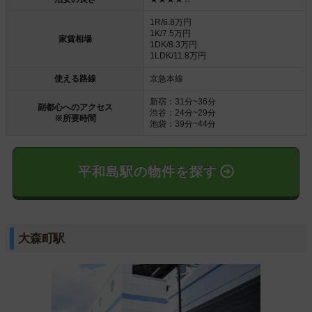
1R/6.8万円
1K/7.5万円
家賃相場
1DK/8.3万円
1LDK/11.8万円
使える路線
京急本線
新宿：31分~36分
副都心へのアクセス
渋谷：24分~29分
※所要時間
池袋：39分~44分
平和島駅の物件を探す
大森町駅