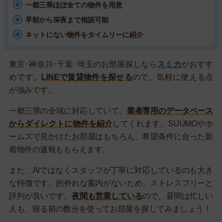
一都三県ほぼ全ての物件を用意
早朝から深夜まで相談可能
ネットにない物件をタイムリーに紹介
東京･神奈川･千葉･埼玉のお部屋探しなら
スミカ
がおすす
めです。
LINEで賃貸物件を探せる
ので、気軽に使える点
が強みです。
一都三県の全域に対応していて、
業者専用のデータベース
からダイレクトに物件を紹介
してくれます。SUUMOやホ
ームズで見かけたお部屋はもちろん、希望条件に合った新
着物件の速報ももらえます。
また、AIではなくスタッフが丁寧に対応しているのも大き
な特徴です。的外れな案内がないため、ストレスフリーと
評判が良いです。
夜間も営業している
ので、昼間は忙しい
人も、寝る前の数分を使ってお部屋を探してみましょう！