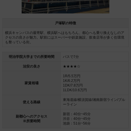
戸塚駅の特徴
横浜キャンパスの最寄駅、横浜駅へはもちろん、都心へも乗り換えなしのア
クセスの良さが魅力。駅前にはスーパーや娯楽施設、飲食店等が多く住環境
も整っている街。
明治学院大学までの所要時間
バスで7分
治安の良さ
★★★★☆
1R/5.5万円
1K/6.2万円
家賃相場
1DK/7.8万円
1LDK/10.6万円
東海道線/横須賀線/湘南新宿ライン/ブル
使える路線
ーライン
新宿：40分~45分
副都心へのアクセス
渋谷：40分~45分
※所要時間
池袋：51分~56分