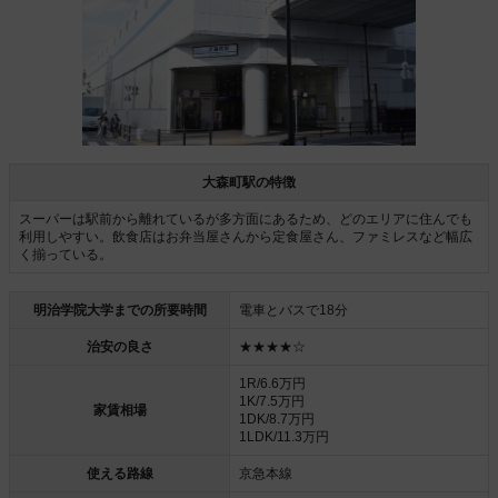
大森町駅の特徴
スーパーは駅前から離れているが多方面にあるため、どのエリアに住んでも
利用しやすい。飲食店はお弁当屋さんから定食屋さん、ファミレスなど幅広
く揃っている。
明治学院大学までの所要時間
電車とバスで18分
治安の良さ
★★★★☆
1R/6.6万円
1K/7.5万円
家賃相場
1DK/8.7万円
1LDK/11.3万円
使える路線
京急本線