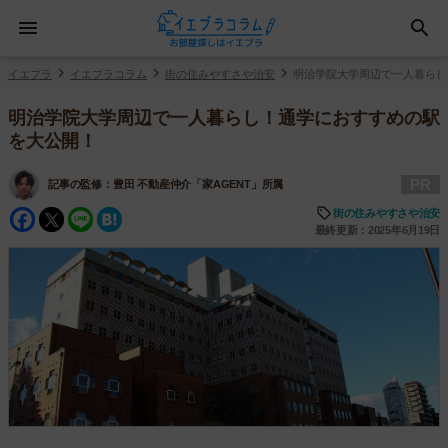
イエプラ
イエプラコラム
街の住みやすさや治安
明治学院大学周辺で一人暮らし
明治学院大学周辺で一人暮らし！通学におすすめの駅
を大公開！
PR
記事の監修：
豊田 不動産仲介「家AGENT」所属
Facebook
Twitter
Line
Hatena
街の住みやすさや治安
最終更新：2025年6月19日