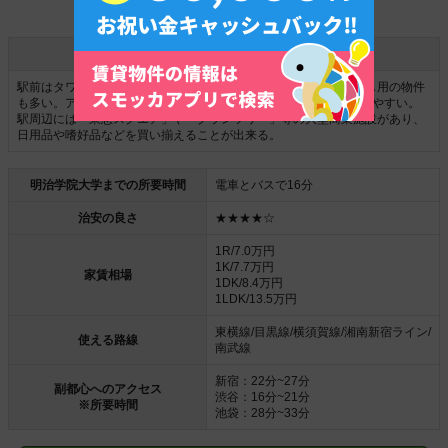
武蔵小杉駅の特徴
駅前はタワーマンションが多いが、駅から少し離れれば一人暮らし用の物件
も多い。アクセス環境は全5路線利用可能で、渋谷や横浜方面に出やすい。
駅周辺には「東急スクエア」や「グランツリー」等の大型商業施設があり、
日用品や嗜好品などを買い揃えることが出来る。
明治学院大学までの所要時間
電車とバスで16分
治安の良さ
★★★★☆
1R/7.0万円
1K/7.7万円
家賃相場
1DK/8.4万円
1LDK/13.5万円
東横線/目黒線/横須賀線/湘南新宿ライン/
使える路線
南武線
新宿：22分~27分
副都心へのアクセス
渋谷：16分~21分
※所要時間
池袋：28分~33分