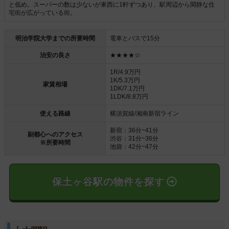
と低め。スーパーの数は少ないが東西に1軒ずつあり、駅周辺から閑静な住
宅街が広がっている街。
明治学院大学までの所要時間
電車とバスで15分
治安の良さ
★★★★☆
1R/4.9万円
1K/5.3万円
家賃相場
1DK/7.1万円
1LDK/8.8万円
使える路線
横須賀線/湘南新宿ライン
新宿：36分~41分
副都心へのアクセス
渋谷：31分~36分
※所要時間
池袋：42分~47分
保土ヶ谷駅の物件を探す