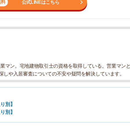
地
駅
ン。宅地建物取引士の資格を取得している。営業マンとし
入居審査についての不安や疑問を解決しています。
1
2
3
4
タップすると、各駅の家賃相場がご覧いただけます。間取
ます。
5
6