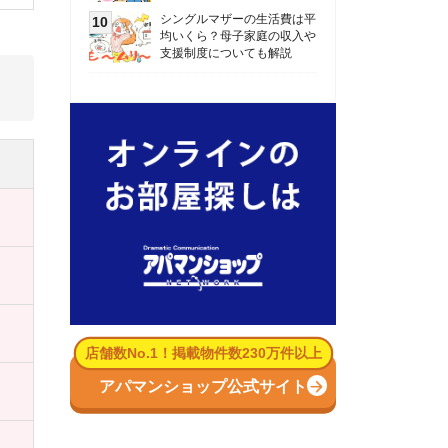
数No.1！掲載物件数230万件以上
パマンショップ公式サイト