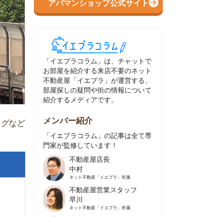
イエプラコラム」は、チャットで
部屋を紹介する来店不要のネット
動産屋「イエプラ」が運営する、
屋探しの疑問や街の情報について
介するメディアです。
ンバー紹介
イエプラコラム」の記事は全て専
家が監修しています！
不動産屋店長
中村
ネット不動産
「イエプラ」所属
不動産屋営業スタッフ
早川
ネット不動産
「イエプラ」所属
不動産屋営業スタッフ
村野
ネット不動産
「イエプラ」所属
不動産屋宅地建物取引士
舟木
ネット不動産
「イエプラ」所属