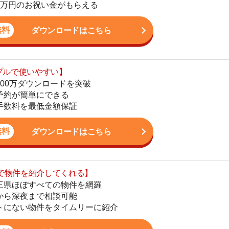
いやすい】
ダウンロードを突破
単にできる
最低金額保証
ダウンロードはこちら
を紹介してくれる】
すべての物件を網羅
街
まで相談可能
一
物件をタイムリーに紹介
同
公式LINEはこちら
家
部
物
大
エ
引
シ