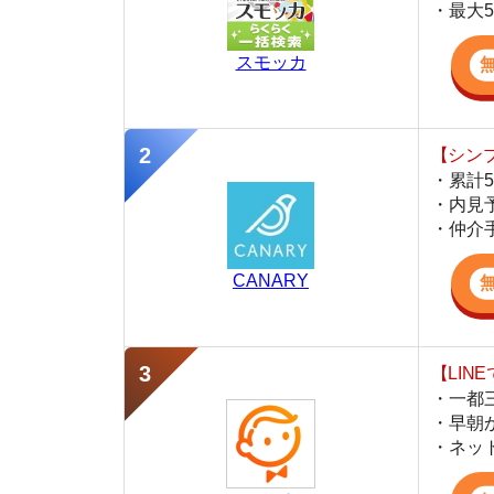
【シンプルで使
・累計500万
・内見予約が簡
・仲介手数料を
CANARY
【LINEで物件
・一都三県ほぼ
・早朝から深夜
・ネットにない
スミカ
監修
豊田 明
不動産屋「家AGENT」の営業マン