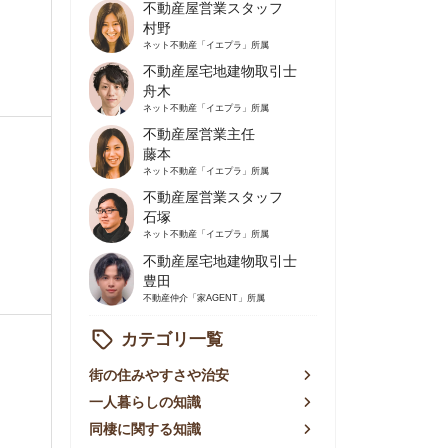
不動産屋営業主任
藤本
ネット不動産
「イエプラ」所属
不動産屋営業スタッフ
石塚
ネット不動産
「イエプラ」所属
不動産屋宅地建物取引士
豊田
不動産仲介
「家AGENT」所属
カテゴリ一覧
の住みやすさや治安
人暮らしの知識
棲に関する知識
賃やお金のこと
屋探しの知恵
件探しのマル秘情報
手不動産屋の評判
リアごとの家賃
っ越しの知識
ェアハウスの知識