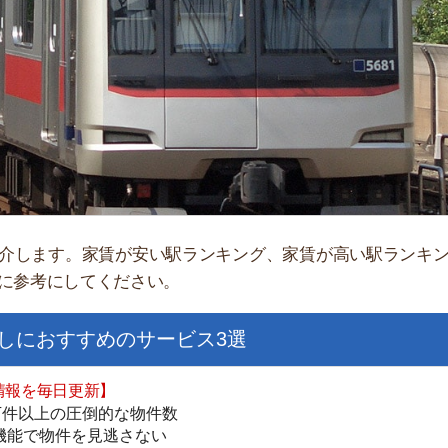
「
お
不
部
紹
メ
す。家賃が安い駅ランキング、家賃が高い駅ランキングなど
にしてください。
「
門
すすめのサービス3選
日更新】
上の圧倒的な物件数
件を見逃さない
お祝い金がもらえる
ダウンロードはこちら