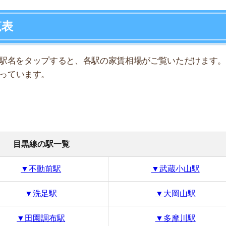
線の駅一覧
7
不動前駅
▼武蔵小山駅
8
▼洗足駅
▼大岡山駅
9
田園調布駅
▼多摩川駅
10
家賃相場
12.38万円
11.06万円