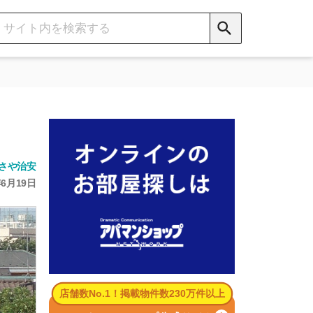
数No.1！掲載物件数230万件以上
パマンショップ公式サイト