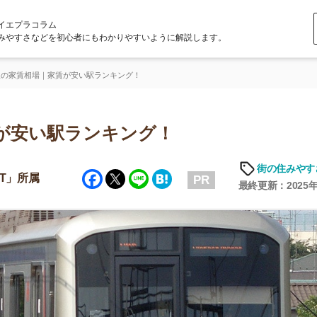
ラム
どを初心者にもわかりやすいように解説します。
｜家賃が安い駅ランキング！
い駅ランキング！
街の住みやすさや治安
Facebook
Twitter
Line
Hatena
PR
最終更新：2025年6月19日
店舗
ア