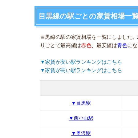
目黒
▼目黒駅
▼
▼西小山駅
▼奥沢駅
▼
目黒駅の家賃相場
間取り
1R
1K