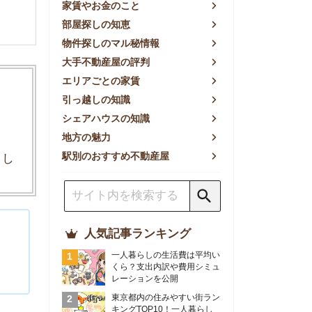
方の魅力
別のおすすめ不動産屋
人気記事ランキング
一人暮らしの生活費は平均い
くら？支出内訳や費用シミュ
レーションを公開
東京都内の住みやすい街ラン
キングTOP10！一人暮らし
におすすめの駅も公開
【2026年最新】
【2026年】賃貸サイトおす
すめランキング！全50社の
物件探しサイトを比較検証
おすすめの良い不動産屋ラン
キングTOP10！プロが賃貸
仲介業者を徹底比較
部屋探しアプリ全27社徹底
比較！物件探しアプリランキ
ングTOP5【ニーズ別】
賃貸の家賃保証会社で審査が