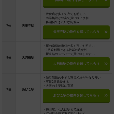
・飲食店が多くて夜でも明るい
・商業施設が豊富で買い物に便利
・再開発できれいな街並み
7位
天王寺駅
天王寺駅の物件を探してもらう
・駅の南側は街灯が多く夜でも明るい
・3路線利用できる抜群の利便性
・駅直結のスーパーで買い物しやすい
8位
天満橋駅
天満橋駅の物件を探してもらう
・御堂筋線の中でも家賃相場がかなり安い
・実質2路線使える
・大阪の主要駅に直通
9位
あびこ駅
あびこ駅の物件を探してもらう
・梅田駅、なんば駅まで直通
・ICが目の前で車で出かけやすい