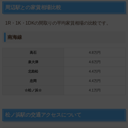
周辺駅との家賃相場比較
1R・1K・1DKの間取りの平均家賃相場の比較です。
南海線
高石
4.8万円
泉大津
4.6万円
北助松
4.4万円
忠岡
4.4万円
☆松ノ浜☆
4.1万円
松ノ浜駅の交通アクセスについて