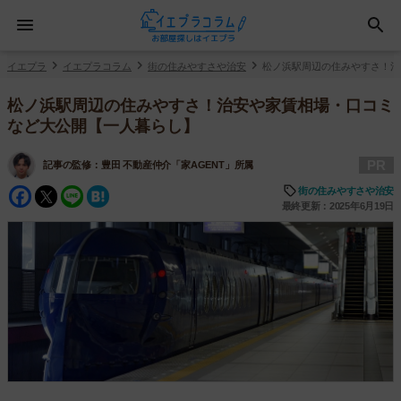
イエプラ
イエプラコラム
街の住みやすさや治安
松ノ浜駅周辺の住みやすさ！治
松ノ浜駅周辺の住みやすさ！治安や家賃相場・口コミ
など大公開【一人暮らし】
PR
記事の監修：
豊田 不動産仲介「家AGENT」所属
Facebook
Twitter
Line
Hatena
街の住みやすさや治安
最終更新：2025年6月19日