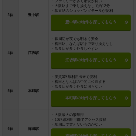
・ファミリーが多く治安が良い
・大阪駅まで乗り換えなしで約12分
・駅直結のショッピングモールが便利
3位
豊中駅
豊中駅の物件を探してもらう
・駅周辺が夜でも明るく安全
・梅田駅、なんば駅まで乗り換えなし
・飲食店が多く外食しやすい
4位
江坂駅
江坂駅の物件を探してもらう
・実質3路線利用出来て便利
・梅田となんばの中間に位置する
・飲食店が多く外食に困らない
5位
本町駅
本町駅の物件を探してもらう
・大阪最大の繁華街
・10路線利用可能でアクセス抜群
・駅周辺で買えないものがない
6位
梅田駅
梅田駅の物件を探してもらう