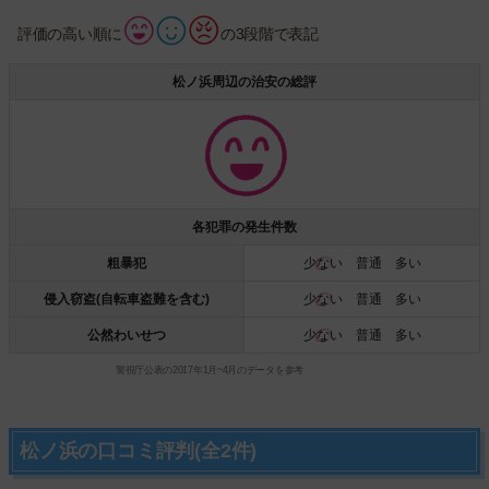
評価の高い順に
の3段階で表記
松ノ浜周辺の治安の総評
各犯罪の発生件数
粗暴犯
少ない
普通 多い
侵入窃盗(自転車盗難を含む)
少ない
普通 多い
公然わいせつ
少ない
普通 多い
警視庁公表の2017年1月~4月のデータを参考
松ノ浜の口コミ評判(全2件)