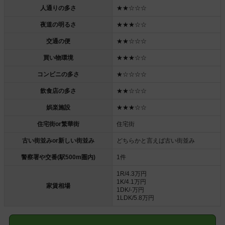
人通りの多さ
★★☆☆☆
夜道の明るさ
★★★☆☆
交通の便
★★☆☆☆
買い物環境
★★★☆☆
コンビニの多さ
★☆☆☆☆
飲食店の多さ
★★☆☆☆
娯楽施設
★★★☆☆
住宅街or繁華街
住宅街
古い街並みor新しい街並み
どちらかと言えば古い街並み
警察署や交番(駅500m圏内)
1件
1R/4.3万円
1K/4.1万円
家賃相場
1DK/-万円
1LDK/5.8万円