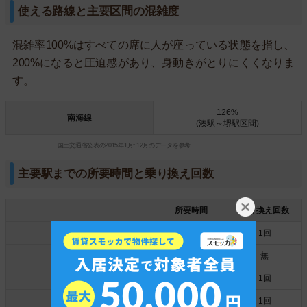
使える路線と主要区間の混雑度
混雑率100%はすべての席に人が座っている状態を指し、
200%になると圧迫感があり、身動きがとりにくくなりま
す。
126%
南海線
(湊駅～堺駅区間)
国土交通省公表の2015年1月~12月のデータを参考
主要駅までの所要時間と乗り換え回数
所要時間
乗り換え回数
大阪駅・梅田駅
約51分
1回
なんば駅
約41分
無
天王寺駅
約36分
1回
京橋駅
約55分
1回