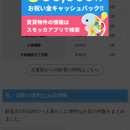
淀屋橋駅
約46分
1回
本町駅
約44分
1回
鶴橋駅
約46分
1回
大阪阿部野橋駅
約47分
1回
心斎橋駅
約42分
1回
天神橋筋六丁目駅
約50分
1回
主要駅からの終電の時間はこちら
松ノ浜駅の便利なお店情報
駅徒歩5分以内の一人暮らしに便利なお店の件数をまとめ
ました。