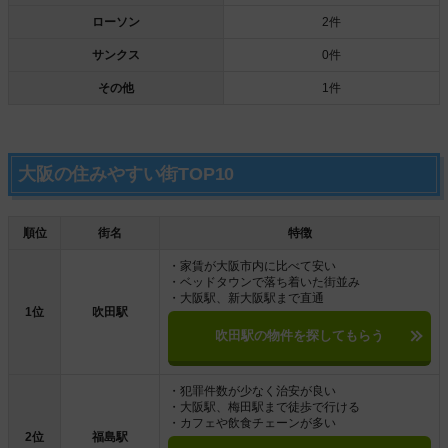
ローソン
2件
サンクス
0件
その他
1件
大阪の住みやすい街TOP10
順位
街名
特徴
・家賃が大阪市内に比べて安い
・ベッドタウンで落ち着いた街並み
・大阪駅、新大阪駅まで直通
1位
吹田駅
吹田駅の物件を探してもらう
・犯罪件数が少なく治安が良い
・大阪駅、梅田駅まで徒歩で行ける
・カフェや飲食チェーンが多い
2位
福島駅