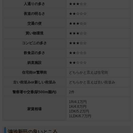
人通りの多さ
★★★☆☆
夜道の明るさ
★★☆☆☆
交通の便
★★★☆☆
買い物環境
★★★☆☆
コンビニの多さ
★★★☆☆
飲食店の多さ
★★☆☆☆
娯楽施設
★★☆☆☆
住宅街or繁華街
どちらかと言えば住宅街
古い街並みor新しい街並み
どちらかと言えば古い街並み
警察署や交番(駅500m圏内)
2件
1R/4.1万円
1K/4.6万円
家賃相場
1DK/5.2万円
1LDK/6.7万円
鴻池新田の良いところ