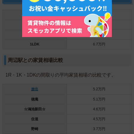
1R
4.1万円
1K
4.6万円
1DK
5.2万円
1LDK
6.7万円
周辺駅との家賃相場比較
1R・1K・1DKの間取りの平均家賃相場の比較です。
放出
5.2万円
徳庵
5.1万円
☆鴻池新田☆
4.6万円
住道
4.5万円
野崎
3.7万円