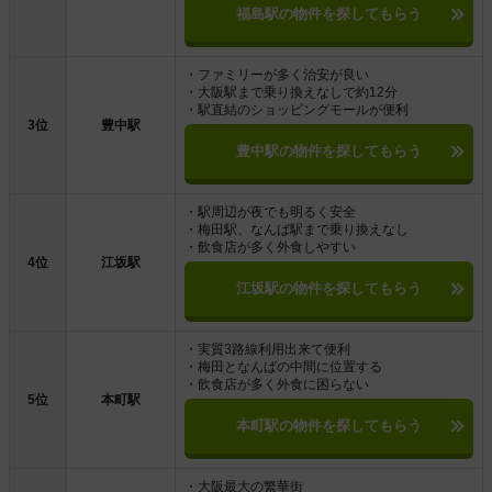
福島駅の物件を探してもらう
・ファミリーが多く治安が良い
・大阪駅まで乗り換えなしで約12分
・駅直結のショッピングモールが便利
3位
豊中駅
豊中駅の物件を探してもらう
・駅周辺が夜でも明るく安全
・梅田駅、なんば駅まで乗り換えなし
・飲食店が多く外食しやすい
4位
江坂駅
江坂駅の物件を探してもらう
・実質3路線利用出来て便利
・梅田となんばの中間に位置する
・飲食店が多く外食に困らない
5位
本町駅
本町駅の物件を探してもらう
・大阪最大の繁華街