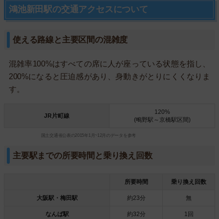
鴻池新田駅の交通アクセスについて
使える路線と主要区間の混雑度
混雑率100%はすべての席に人が座っている状態を指し、
200%になると圧迫感があり、身動きがとりにくくなりま
す。
120%
JR片町線
(鴫野駅～京橋駅区間)
国土交通省公表の2015年1月~12月のデータを参考
主要駅までの所要時間と乗り換え回数
所要時間
乗り換え回数
大阪駅・梅田駅
約23分
無
なんば駅
約32分
1回