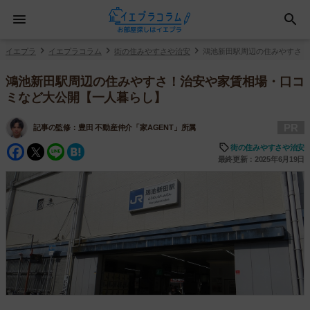
イエプラ
イエプラコラム
街の住みやすさや治安
鴻池新田駅周辺の住みやすさ！
鴻池新田駅周辺の住みやすさ！治安や家賃相場・口コ
ミなど大公開【一人暮らし】
PR
記事の監修：
豊田 不動産仲介「家AGENT」所属
Facebook
Twitter
Line
Hatena
街の住みやすさや治安
最終更新：2025年6月19日