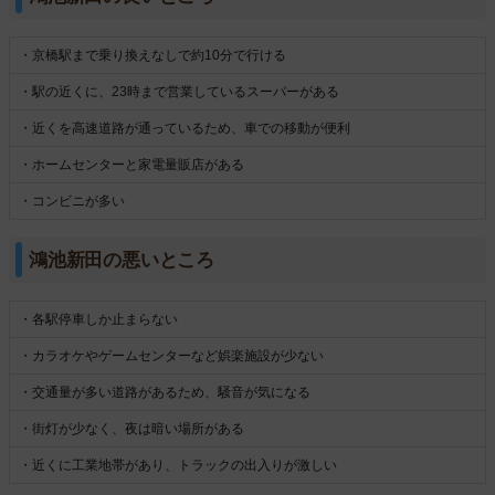
・京橋駅まで乗り換えなしで約10分で行ける
・駅の近くに、23時まで営業しているスーパーがある
・近くを高速道路が通っているため、車での移動が便利
・ホームセンターと家電量販店がある
・コンビニが多い
鴻池新田の悪いところ
・各駅停車しか止まらない
・カラオケやゲームセンターなど娯楽施設が少ない
・交通量が多い道路があるため、騒音が気になる
・街灯が少なく、夜は暗い場所がある
・近くに工業地帯があり、トラックの出入りが激しい