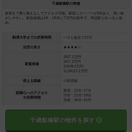
千歳船橋駅の特徴
新宿まで乗り換えなしでアクセス可能。駅前にスーパーが3件あり、買い物
がしやすい。家賃相場は1K・1R共に7万円台前半で、周辺駅と比べると低
め。
駒澤大学までの所要時間
バスと徒歩で22分
治安の良さ
★★★★☆
1R/7.1万円
1K/7.3万円
家賃相場
1DK/9.5万円
1LDK/13.1万円
使える路線
小田原線
新宿：22分~27分
副都心へのアクセス
渋谷：21分~26分
※所要時間
池袋：36分~41分
千歳船橋駅の物件を探す