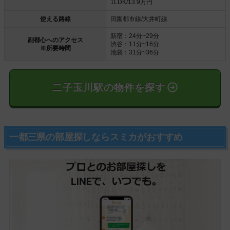
1LDK/13.9万円
使える路線
田園都市線/大井町線
新宿：24分~29分
副都心へのアクセス
渋谷：11分~16分
※所要時間
池袋：31分~36分
二子玉川駅の物件を探す
一都三県の部屋探しならスミカがおすすめ