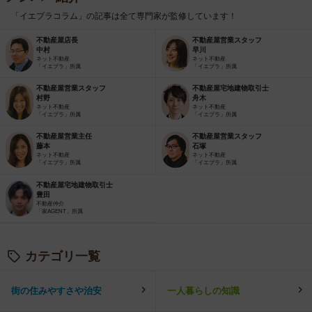
「イエプラコラム」の記事は全て専門家が監修しています！
不動産屋店長
不動産屋営業スタッフ
中村
早川
ネット不動産
ネット不動産
「イエプラ」所属
「イエプラ」所属
不動産屋営業スタッフ
不動産屋宅地建物取引士
村野
舟木
ネット不動産
ネット不動産
「イエプラ」所属
「イエプラ」所属
不動産屋営業主任
不動産屋営業スタッフ
藤本
石塚
ネット不動産
ネット不動産
「イエプラ」所属
「イエプラ」所属
不動産屋宅地建物取引士
豊田
不動産仲介
「家AGENT」所属
カテゴリ一覧
街の住みやすさや治安
一人暮らしの知識