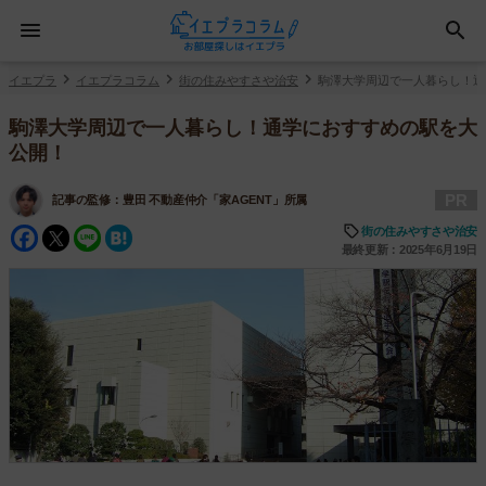
イエプラ
イエプラコラム
街の住みやすさや治安
駒澤大学周辺で一人暮らし！通
駒澤大学周辺で一人暮らし！通学におすすめの駅を大
公開！
PR
記事の監修：
豊田 不動産仲介「家AGENT」所属
Facebook
Twitter
Line
Hatena
街の住みやすさや治安
最終更新：2025年6月19日