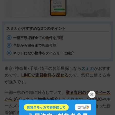
スミカがおすすめな3つのポイント
一都三県ほぼ全ての物件を用意
早朝から深夜まで相談可能
ネットにない物件をタイムリーに紹介
東京･神奈川･千葉･埼玉のお部屋探しなら
スミカ
がおすす
めです。
LINEで賃貸物件を探せる
ので、気軽に使える点
が強みです。
一都三県の全域に対応していて、
業者専用のデータベース
からダイレクトに物件を紹介
してくれます。SUUMOやホ
ームズで見かけたお部屋はもちろん、希望条件に合った新
着物件の速報ももらえます。