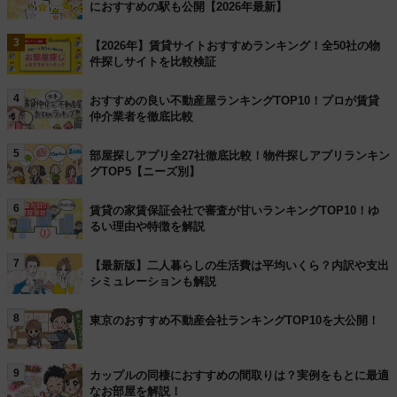
におすすめの駅も公開【2026年最新】
3
【2026年】賃貸サイトおすすめランキング！全50社の物
件探しサイトを比較検証
4
おすすめの良い不動産屋ランキングTOP10！プロが賃貸
仲介業者を徹底比較
5
部屋探しアプリ全27社徹底比較！物件探しアプリランキン
グTOP5【ニーズ別】
6
賃貸の家賃保証会社で審査が甘いランキングTOP10！ゆ
るい理由や特徴を解説
7
【最新版】二人暮らしの生活費は平均いくら？内訳や支出
シミュレーションも解説
8
東京のおすすめ不動産会社ランキングTOP10を大公開！
9
カップルの同棲におすすめの間取りは？実例をもとに最適
なお部屋を解説！