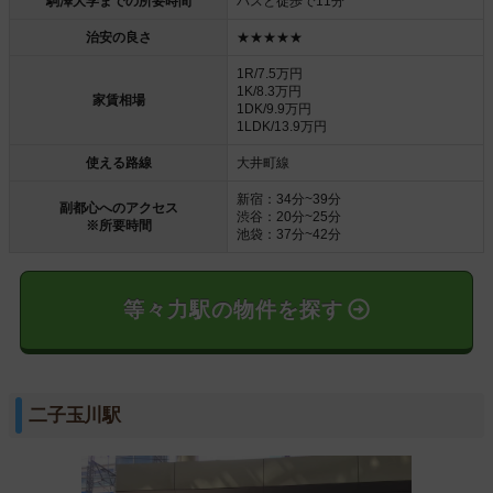
駒澤大学までの所要時間
バスと徒歩で11分
治安の良さ
★★★★★
1R/7.5万円
1K/8.3万円
家賃相場
1DK/9.9万円
1LDK/13.9万円
使える路線
大井町線
新宿：34分~39分
副都心へのアクセス
渋谷：20分~25分
※所要時間
池袋：37分~42分
等々力駅の物件を探す
二子玉川駅