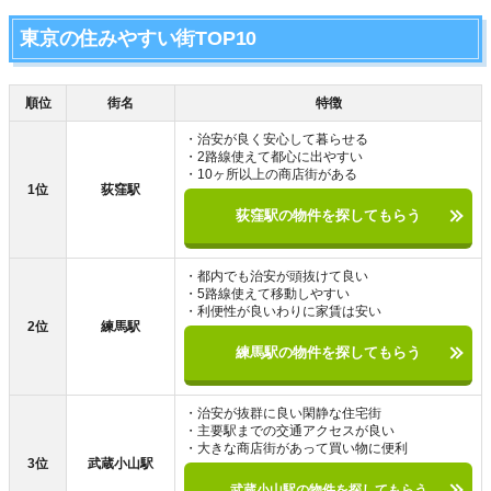
東京の住みやすい街TOP10
順位
街名
特徴
・治安が良く安心して暮らせる
・2路線使えて都心に出やすい
・10ヶ所以上の商店街がある
1位
荻窪駅
荻窪駅の物件を探してもらう
・都内でも治安が頭抜けて良い
・5路線使えて移動しやすい
・利便性が良いわりに家賃は安い
2位
練馬駅
練馬駅の物件を探してもらう
・治安が抜群に良い閑静な住宅街
・主要駅までの交通アクセスが良い
・大きな商店街があって買い物に便利
3位
武蔵小山駅
武蔵小山駅の物件を探してもらう