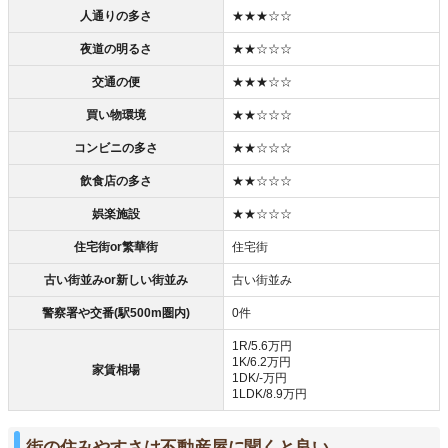
人通りの多さ
★★★☆☆
夜道の明るさ
★★☆☆☆
交通の便
★★★☆☆
買い物環境
★★☆☆☆
コンビニの多さ
★★☆☆☆
飲食店の多さ
★★☆☆☆
娯楽施設
★★☆☆☆
住宅街or繁華街
住宅街
古い街並みor新しい街並み
古い街並み
警察署や交番(駅500m圏内)
0件
1R/5.6万円
1K/6.2万円
家賃相場
1DK/‐万円
1LDK/8.9万円
街の住みやすさは不動産屋に聞くと良い