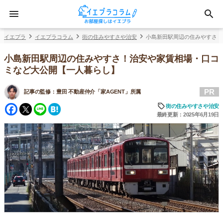
イエプラ
イエプラコラム
街の住みやすさや治安
小島新田駅周辺の住みやすさ！
小島新田駅周辺の住みやすさ！治安や家賃相場・口コ
ミなど大公開【一人暮らし】
PR
記事の監修：
豊田 不動産仲介「家AGENT」所属
Facebook
Twitter
Line
Hatena
街の住みやすさや治安
最終更新：2025年6月19日