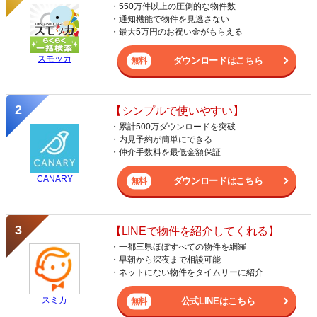
・550万件以上の圧倒的な物件数
・通知機能で物件を見逃さない
・最大5万円のお祝い金がもらえる
スモッカ
ダウンロードはこちら
【シンプルで使いやすい】
・累計500万ダウンロードを突破
・内見予約が簡単にできる
・仲介手数料を最低金額保証
CANARY
ダウンロードはこちら
【LINEで物件を紹介してくれる】
・一都三県ほぼすべての物件を網羅
・早朝から深夜まで相談可能
・ネットにない物件をタイムリーに紹介
スミカ
公式LINEはこちら