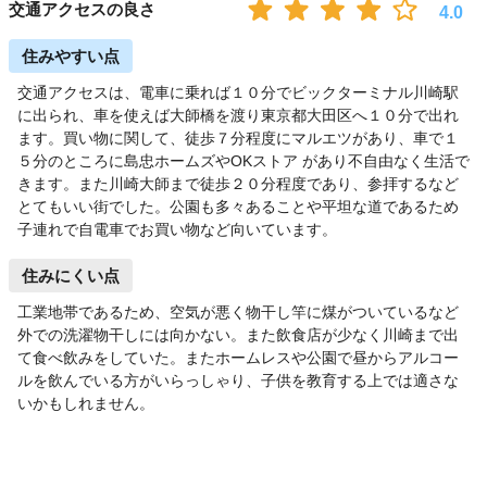
交通アクセスの良さ
4.0
住みやすい点
交通アクセスは、電車に乗れば１０分でビックターミナル川崎駅
に出られ、車を使えば大師橋を渡り東京都大田区へ１０分で出れ
ます。買い物に関して、徒歩７分程度にマルエツがあり、車で１
５分のところに島忠ホームズやOKストア があり不自由なく生活で
きます。また川崎大師まで徒歩２０分程度であり、参拝するなど
とてもいい街でした。公園も多々あることや平坦な道であるため
子連れで自電車でお買い物など向いています。
住みにくい点
工業地帯であるため、空気が悪く物干し竿に煤がついているなど
外での洗濯物干しには向かない。また飲食店が少なく川崎まで出
て食べ飲みをしていた。またホームレスや公園で昼からアルコー
ルを飲んでいる方がいらっしゃり、子供を教育する上では適さな
いかもしれません。