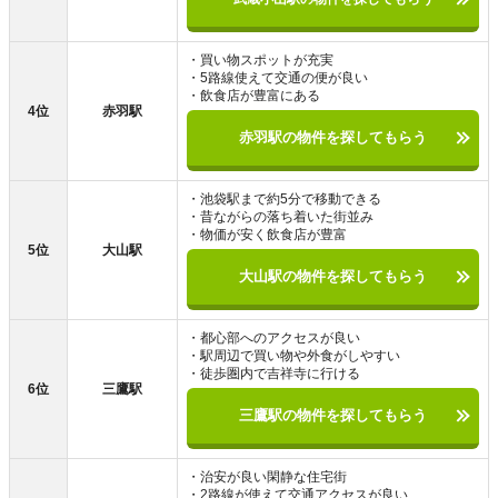
・買い物スポットが充実
・5路線使えて交通の便が良い
・飲食店が豊富にある
4位
赤羽駅
赤羽駅の物件を探してもらう
・池袋駅まで約5分で移動できる
・昔ながらの落ち着いた街並み
・物価が安く飲食店が豊富
5位
大山駅
大山駅の物件を探してもらう
・都心部へのアクセスが良い
・駅周辺で買い物や外食がしやすい
・徒歩圏内で吉祥寺に行ける
6位
三鷹駅
三鷹駅の物件を探してもらう
・治安が良い閑静な住宅街
・2路線が使えて交通アクセスが良い