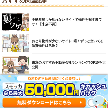
おすすめ関連記事
不動産屋しか見れないサイトで物件を探す裏ワ
ザ！【来店不要】
おとり物件が少ないサイト6選！ずっと空いてる
賃貸物件は危険？
東京のおすすめ不動産会社ランキングTOP10を大
公開！
【2026年】仲介手数料が安い不動産会社ランキン
グ20選！無料～半額の会社を徹底比較
選ばないほうがいい賃貸物件をプロ視点で解説！