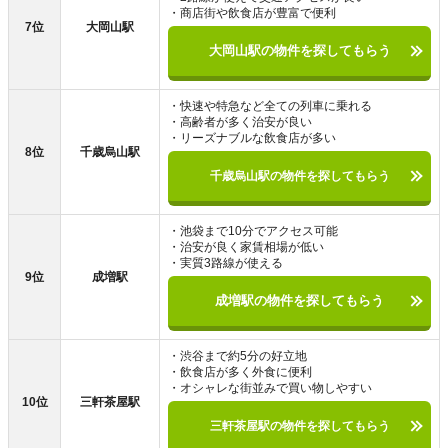
・商店街や飲食店が豊富で便利
7位
大岡山駅
大岡山駅の物件を探してもらう
・快速や特急など全ての列車に乗れる
・高齢者が多く治安が良い
・リーズナブルな飲食店が多い
8位
千歳烏山駅
千歳烏山駅の物件を探してもらう
・池袋まで10分でアクセス可能
・治安が良く家賃相場が低い
・実質3路線が使える
9位
成増駅
成増駅の物件を探してもらう
・渋谷まで約5分の好立地
・飲食店が多く外食に便利
・オシャレな街並みで買い物しやすい
10位
三軒茶屋駅
三軒茶屋駅の物件を探してもらう